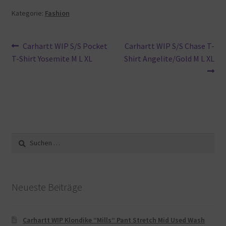
Kategorie:
Fashion
Beitragsnavigation
Vorheriger
Nächster
Carhartt WIP S/S Pocket
Carhartt WIP S/S Chase T-
Beitrag:
Beitrag:
T-Shirt Yosemite M L XL
Shirt Angelite/Gold M L XL
Suche
nach:
Neueste Beiträge
Carhartt WIP Klondike “Mills“ Pant Stretch Mid Used Wash