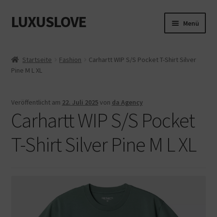
LUXUSLOVE
Zur
Zum
Menü
Navigation
Inhalt
springen
springen
Start
Startseite
Fashion
Carhartt WIP S/S Pocket T-Shirt Silver
Pine M L XL
Cookie-Richtlinie (EU)
Datenschutz
Veröffentlicht am
22. Juli 2025
von
da Agency
Carhartt WIP S/S Pocket
Impressum
T-Shirt Silver Pine M L XL
Kasse
Mein Konto
Shop