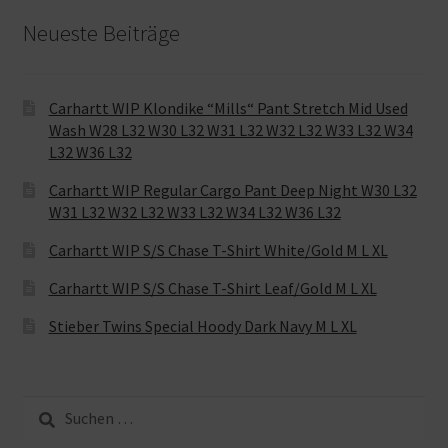
Neueste Beiträge
Carhartt WIP Klondike “Mills“ Pant Stretch Mid Used
Wash W28 L32 W30 L32 W31 L32 W32 L32 W33 L32 W34
L32 W36 L32
Carhartt WIP Regular Cargo Pant Deep Night W30 L32
W31 L32 W32 L32 W33 L32 W34 L32 W36 L32
Carhartt WIP S/S Chase T-Shirt White/Gold M L XL
Carhartt WIP S/S Chase T-Shirt Leaf/Gold M L XL
Stieber Twins Special Hoody Dark Navy M L XL
Suche
nach: