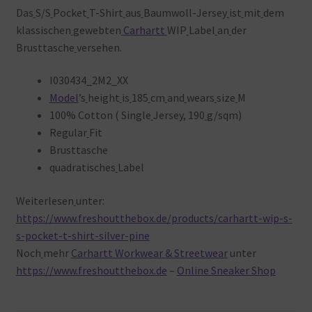
Das
S/S
Pocket
T-Shirt
aus
Baumwoll-Jersey
ist
mit
dem
klassischen
gewebten
Carhartt
WIP
Label
an
der
Brusttasche
versehen.
I030434_2M2_XX
Model
’s
height
is
185
cm
and
wears
size
M
100% Cotton ( Single
Jersey, 190
g/sqm)
Regular
Fit
Brusttasche
quadratisches
Label
Weiterlesen
unter:
https://www.freshoutthebox.de/products/carhartt-wip-s-
s-pocket-t-shirt-silver-pine
Noch
mehr
Carhartt Workwear & Streetwear
unter
https://www.freshoutthebox.de
–
Online Sneaker Shop