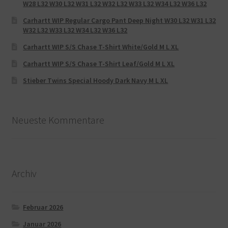
W28 L32 W30 L32 W31 L32 W32 L32 W33 L32 W34 L32 W36 L32
Carhartt WIP Regular Cargo Pant Deep Night W30 L32 W31 L32
W32 L32 W33 L32 W34 L32 W36 L32
Carhartt WIP S/S Chase T-Shirt White/Gold M L XL
Carhartt WIP S/S Chase T-Shirt Leaf/Gold M L XL
Stieber Twins Special Hoody Dark Navy M L XL
Neueste Kommentare
Archiv
Februar 2026
Januar 2026