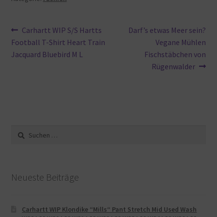
Beitragsnavigation
Vorheriger
Nächster
Carhartt WIP S/S Hartts
Darf’s etwas Meer sein?
Beitrag:
Beitrag:
Football T-Shirt Heart Train
Vegane Mühlen
Jacquard Bluebird M L
Fischstäbchen von
Rügenwalder
Suche
nach:
Neueste Beiträge
Carhartt WIP Klondike “Mills“ Pant Stretch Mid Used Wash