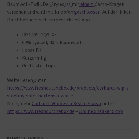
Baumwoll-Twill. Der
Styles
ist
mit
einem
Camp-Kragen
versehen
und
wird
mit
Knöpfen
geschlossen
. Auf
der
linken
Brust
befindet
sich
ein
gesticktes
Logo.
I031465_2QS_XX
60% Lyocell, 40% Baumwolle
Loose
Fit
Kurzärmlig
Gesticktes
Logo
Weiterlesen
unter:
https://www.freshoutthebox.de/products/carhartt-wip-s-
s-delray-shirt-hortensia-white
Noch
mehr
Carhartt Workwear & Streetwear
unter
https://www.freshoutthebox.de
–
Online Sneaker Shop
Kategorie:
Fashion