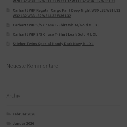
W28 L32 W30 L32 W31 L32 W32 L32 W33 L32 W34 L32 W36 L32
Carhartt WIP Regular Cargo Pant Deep Night W30 L32 W31 L32
W32 L32 W33 L32 W34 L32 W36 L32
Carhartt WIP S/S Chase T-Shirt White/Gold M L XL
Carhartt WIP S/S Chase T-Shirt Leaf/Gold M L XL
Stieber Twins Special Hoody Dark Navy M L XL
Neueste Kommentare
Archiv
Februar 2026
Januar 2026