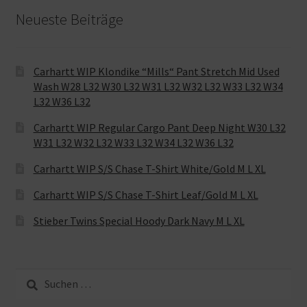
Neueste Beiträge
Carhartt WIP Klondike “Mills“ Pant Stretch Mid Used
Wash W28 L32 W30 L32 W31 L32 W32 L32 W33 L32 W34
L32 W36 L32
Carhartt WIP Regular Cargo Pant Deep Night W30 L32
W31 L32 W32 L32 W33 L32 W34 L32 W36 L32
Carhartt WIP S/S Chase T-Shirt White/Gold M L XL
Carhartt WIP S/S Chase T-Shirt Leaf/Gold M L XL
Stieber Twins Special Hoody Dark Navy M L XL
Suche
nach: