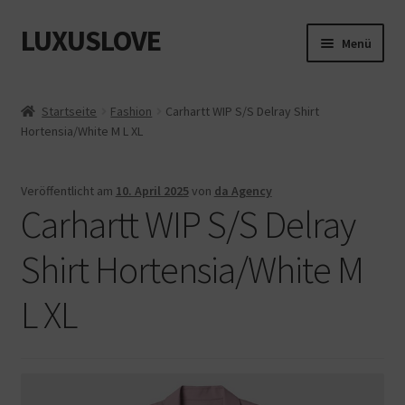
LUXUSLOVE
Zur
Zum
Menü
Navigation
Inhalt
springen
springen
Start
Startseite
Fashion
Carhartt WIP S/S Delray Shirt
Hortensia/White M L XL
Cookie-Richtlinie (EU)
Datenschutz
Veröffentlicht am
10. April 2025
von
da Agency
Carhartt WIP S/S Delray
Impressum
Shirt Hortensia/White M
Kasse
L XL
Mein Konto
Shop