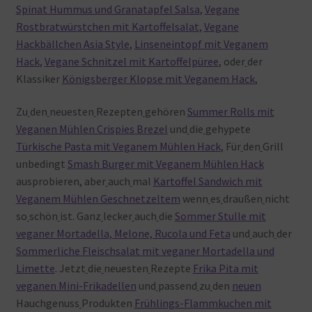
Spinat Hummus und Granatapfel Salsa
,
Vegane
Rostbratwürstchen mit Kartoffelsalat
,
Vegane
Hackbällchen Asia Style
,
Linseneintopf mit Veganem
Hack
,
Vegane Schnitzel mit Kartoffelpüree
, oder
der
Klassiker
Königsberger Klopse mit Veganem Hack
,
Zu
den
neuesten
Rezepten
gehören
Summer Rolls mit
Veganen Mühlen Crispies Brezel
und
die
gehypete
Türkische Pasta mit Veganem Mühlen Hack
, Für
den
Grill
unbedingt
Smash Burger mit Veganem Mühlen Hack
ausprobieren, aber
auch
mal
Kartoffel Sandwich mit
Veganem Mühlen Geschnetzeltem
wenn
es
draußen
nicht
so
schön
ist. Ganz
lecker
auch
die
Sommer Stulle mit
veganer Mortadella, Melone, Rucola und Feta
und
auch
der
Sommerliche Fleischsalat mit veganer Mortadella und
Limette
. Jetzt
die
neuesten
Rezepte
Frika Pita mit
veganen Mini-Frikadellen
und
passend
zu
den
neuen
Hauchgenuss
Produkten
Frühlings-Flammkuchen mit