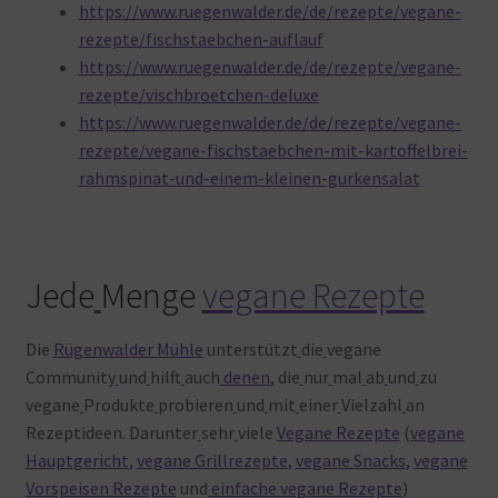
https://www.ruegenwalder.de/de/rezepte/vegane-
rezepte/fischstaebchen-auflauf
https://www.ruegenwalder.de/de/rezepte/vegane-
rezepte/vischbroetchen-deluxe
https://www.ruegenwalder.de/de/rezepte/vegane-
rezepte/vegane-fischstaebchen-mit-kartoffelbrei-
rahmspinat-und-einem-kleinen-gurkensalat
Jede
Menge
vegane Rezepte
Die
Rügenwalder Mühle
unterstützt
die
vegane
Community
und
hilft
auch
denen
, die
nur
mal
ab
und
zu
vegane
Produkte
probieren
und
mit
einer
Vielzahl
an
Rezeptideen. Darunter
sehr
viele
Vegane Rezepte
(
vegane
Hauptgericht
,
vegane Grillrezepte
,
vegane Snacks
,
vegane
Vorspeisen Rezepte
und
einfache vegane Rezepte
)