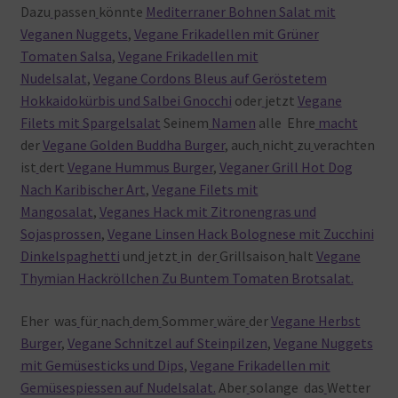
Dazu
passen
könnte
Mediterraner Bohnen Salat mit
Veganen Nuggets
,
Vegane Frikadellen mit Grüner
Tomaten Salsa
,
Vegane Frikadellen mit
Nudelsalat
,
Vegane Cordons Bleus auf Geröstetem
Hokkaidokürbis und Salbei Gnocchi
oder
jetzt
Vegane
Filets mit Spargelsalat
Seinem
Namen
alle Ehre
macht
der
Vegane Golden Buddha Burger
, auch
nicht
zu
verachten
ist
dert
Vegane Hummus Burger
,
Veganer Grill Hot Dog
Nach Karibischer Art
,
Vegane Filets mit
Mangosalat
,
Veganes Hack mit Zitronengras und
Sojasprossen
,
Vegane Linsen Hack Bolognese mit Zucchini
Dinkelspaghetti
und
jetzt
in der
Grillsaison
halt
Vegane
Thymian Hackröllchen Zu Buntem Tomaten Brotsalat.
Eher was
für
nach
dem
Sommer
wäre
der
Vegane Herbst
Burger
,
Vegane Schnitzel auf Steinpilzen
,
Vegane Nuggets
mit Gemüsesticks und Dips
,
Vegane Frikadellen mit
Gemüsespiessen auf Nudelsalat.
Aber
solange das
Wetter