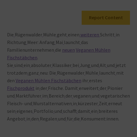
Warenkorb
Report Content
Die
Rügenwalder
Mühle
geht
einen
weiteren
Schritt
in
Richtung
Meer: Anfang
Mai
launcht
das
Familienunternehmen
die
neuen
Veganen Mühlen
Fischstäbchen
.
Sie
sind
ein
absoluter
Klassiker
bei
Jung
und
Alt
und
jetzt
trotzdem
ganz
neu: Die
Rügenwalder
Mühle
launcht
mit
den
Veganen Mühlen Fischstäbchen
ihr
erstes
Fischprodukt
in
der
Frische. Damit
erweitert
der
Pionier
und
Marktführer
im
Bereich
der
veganen
und
vegetarischen
Fleisch- und
Wurstalternativen
in
kürzester
Zeit
erneut
sein
eigenes
Portfolio
und
schafft
damit
ein
breiteres
Angebot
in
den
Regalen
und
für
die
Konsument:innen.