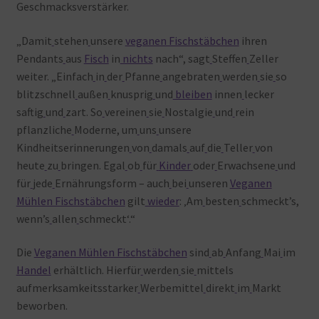
Geschmacksverstärker.
„Damit
stehen
unsere
veganen Fischstäbchen
ihren
Pendants
aus
Fisch
in
nichts
nach“, sagt
Steffen
Zeller
weiter. „Einfach
in
der
Pfanne
angebraten
werden
sie
so
blitzschnell
außen
knusprig
und
bleiben
innen
lecker
saftig
und
zart. So
vereinen
sie
Nostalgie
und
rein
pflanzliche
Moderne, um
uns
unsere
Kindheitserinnerungen
von
damals
auf
die
Teller
von
heute
zu
bringen. Egal
ob
für
Kinder
oder
Erwachsene
und
für
jede
Ernährungsform – auch
bei
unseren
Veganen
Mühlen Fischstäbchen
gilt
wieder
: ‚Am
besten
schmeckt’s,
wenn’s
allen
schmeckt‘.“
Die
Veganen Mühlen Fischstäbchen
sind
ab
Anfang
Mai
im
Handel
erhältlich. Hierfür
werden
sie
mittels
aufmerksamkeitsstarker
Werbemittel
direkt
im
Markt
beworben.