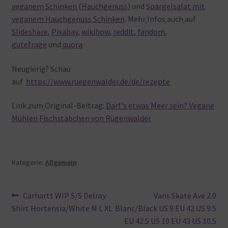
veganem Schinken (Hauchgenuss)
und
Spargelsalat mit
veganem Hauchgenuss Schinken
. Mehr
Infos
auch
auf
Slideshare
,
Pixabay
,
wikihow
,
reddit
,
fandom
,
gutefrage
und
quora
.
Neugierig? Schau
auf
https://www.ruegenwalder.de/de/rezepte
Link
zum
Original-Beitrag:
Darf’s etwas Meer sein? Vegane
Mühlen Fischstäbchen von Rügenwalder
Kategorie:
Allgemein
Beitragsnavigation
Vorheriger
Nächster
Carhartt WIP S/S Delray
Vans Skate Ave 2.0
Beitrag:
Beitrag:
Shirt Hortensia/White M L XL
Blanc/Black US 9 EU 42 US 9.5
EU 42.5 US 10 EU 43 US 10.5