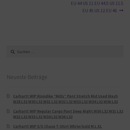
EU 44 US 11 EU 44.5 US 11.5
EU 45 US 12 EU 46
Suche
nach:
Neueste Beiträge
Carhartt WIP Klondike “Mills“ Pant Stretch Mid Used Wash
W28 L32 W30 L32 W31 L32 W32 L32 W33 L32 W34 L32 W36 L32
Carhartt WIP Regular Cargo Pant Deep Night W30 L32 W31 L32
W32 L32 W33 L32 W34 L32 W36 L32
Carhartt WIP S/S Chase T-Shirt White/Gold M L XL