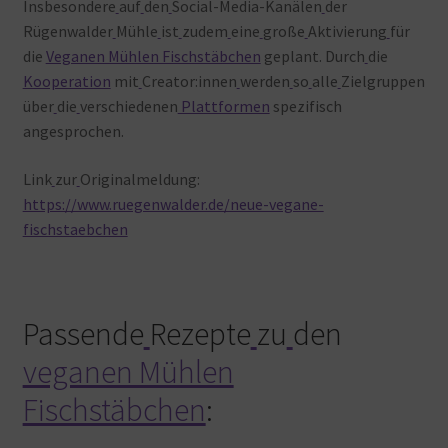
Insbesondere
auf
den
Social-Media-Kanälen
der
Rügenwalder
Mühle
ist
zudem
eine
große
Aktivierung
für
die
Veganen Mühlen Fischstäbchen
geplant. Durch
die
Kooperation
mit
Creator:innen
werden
so
alle
Zielgruppen
über
die
verschiedenen
Plattformen
spezifisch
angesprochen.
Link
zur
Originalmeldung:
https://www.ruegenwalder.de/neue-vegane-
fischstaebchen
Passende
Rezepte
zu
den
veganen Mühlen
Fischstäbchen
: