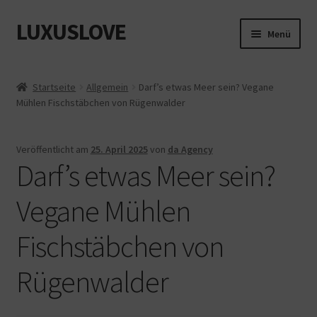
LUXUSLOVE
Zur
Zum
Menü
Navigation
Inhalt
springen
springen
Start
Startseite
Allgemein
Darf’s etwas Meer sein? Vegane
Mühlen Fischstäbchen von Rügenwalder
Cookie-Richtlinie (EU)
Datenschutz
Veröffentlicht am
25. April 2025
von
da Agency
Darf’s etwas Meer sein?
Impressum
Vegane Mühlen
Kasse
Fischstäbchen von
Mein Konto
Rügenwalder
Shop