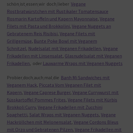
schön
ist
essen
wir doch
lieber
Vegane
Rostbratwürstchen mit Rustikaler Tomatensauce
Rosmarin Kartoffeln und Kapern Mayonnaise
,
Vegane
Filets mit Pasta und Brokkolini
,
Vegane Nuggets an
Gebratenem Reis Risibisi
,
Vegane Filets mit
Grillgemüse
,
Bunte Poke Bowl mit Veganem
Schnitzel
,
Nudelsalat mit Veganen Frikadellen
,
Vegane
Frikadellen mit Linsensalat
,
Glasnudelsalat mit Veganen
Frikadellen
, oder
Lauwarme Wraps mit Veganen Nuggets
Probier
doch
auch
mal
die
Banh Mi Sandwiches mit
Veganem Hack
,
Piccata Vom Veganen Filet mit
Kapern
,
Vegane Caprese Burger
,
Vegane Currywurst mit
Süsskartoffel Pommes Frites
,
Vegane Filets mit Kürbis
Brokkoli Curry
,
Vegane Frikadellen mit Zucchini
Spaghetti
,
Salat Wraps mit Veganen Nuggets
,
Vegane
Hackröllchen mit Melonensalat
,
Vegane Cordons Bleus
mit Orzo und Gebratenen Pilzen
,
Vegane Frikadellen mit