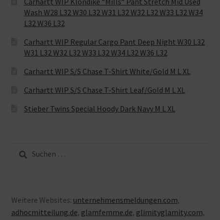
Carhartt WIP Klondike “Mills“ Pant Stretch Mid Used
Wash W28 L32 W30 L32 W31 L32 W32 L32 W33 L32 W34
L32 W36 L32
Carhartt WIP Regular Cargo Pant Deep Night W30 L32
W31 L32 W32 L32 W33 L32 W34 L32 W36 L32
Carhartt WIP S/S Chase T-Shirt White/Gold M L XL
Carhartt WIP S/S Chase T-Shirt Leaf/Gold M L XL
Stieber Twins Special Hoody Dark Navy M L XL
Suche
nach:
Weitere Websites:
unternehmensmeldungen.com
,
adhocmitteilung.de
,
glamfemme.de
,
glimityglamity.com
,