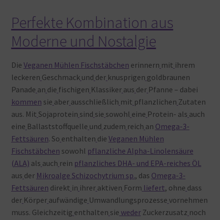
Perfekte Kombination aus
Moderne und Nostalgie
Die
Veganen Mühlen Fischstäbchen
erinnern
mit
ihrem
leckeren
Geschmack
und
der
knusprigen
goldbraunen
Panade
an
die
fischigen
Klassiker
aus
der
Pfanne – dabei
kommen
sie
aber
ausschließlich
mit
pflanzlichen
Zutaten
aus. Mit
Sojaprotein
sind
sie
sowohl
eine
Protein- als
auch
eine
Ballaststoffquelle
und
zudem
reich
an
Omega-3-
Fettsäuren
. So
enthalten
die
Veganen Mühlen
Fischstäbchen
sowohl
pflanzliche Alpha-Linolensäure
(ALA)
als
auch
rein
pflanzliches DHA- und EPA-reiches ÖL
aus
der
Mikroalge Schizochytrium sp.
, das
Omega-3-
Fettsäuren
direkt
in
ihrer
aktiven
Form
liefert
, ohne
dass
der
Körper
aufwändige
Umwandlungsprozesse
vornehmen
muss. Gleichzeitig
enthalten
sie
weder
Zuckerzusatz
noch