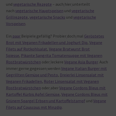
und
vegetarische Rezepte
– auch
hier
unterteilt
nach
vegetarische Hauptspeisen
und
vegetarische
Grillrezepte
,
vegetarische Snacks
und
vegetarische
Vorspeisen
.
Ein
paar
Beipiele
gefällig? Probier
doch
mal
Geröstetes
Brot mit Veganen Frikadellen und Joghurt Dip
,
Vegane
Filets auf Rotkohlsalat
,
Vegane Bratwurst Brot
Spiesse
,
Pikante Sangrita Tomatensuppe mit Veganen
Rostbratwürstchen
oder
leckere
Vegane Asia Burger
. Auch
immer
gerne
gegessen
werden
Vegane Italian Burger mit
Gegrillten Gemüse und Pesto
,
Dreierlei Linsensalat mit
Veganen Frikadellen
,
Roter Linsensalat mit Veganen
Rostbratwürstchen
oder
aber
Vegane Cordons Bleus mit
Kartoffel Kürbis Apfel Gemüse
,
Vegane Cordons Bleus mit
Grünem Spargel Erbsen und Kartoffelstampf
und
Vegane
Filets auf Couscous mit Minzdip
.