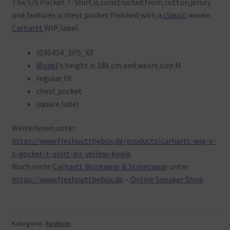
The
S/S
Pocket
T-Shirt
is
constructed
from
cotton
jersey
and
features
a
chest
pocket
finished
with
a
classic
woven
Carhartt
WIP
label.
I030434_2P5_XX
Model
’s
height
is
186
cm
and
wears
size
M
regular
fit
chest
pocket
square
label
Weiterlesen
unter:
https://www.freshoutthebox.de/products/carhartt-wip-s-
s-pocket-t-shirt-air-yellow-kopie
Noch
mehr
Carhartt Workwear & Streetwear
unter
https://www.freshoutthebox.de
–
Online Sneaker Shop
Kategorie:
Fashion