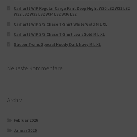
Carhartt WIP Regular Cargo Pant Deep Night W30 L32 W31 L32
W32 L32 W33 L32 W34 L32 W36 L32
Carhartt WIP S/S Chase T-Shirt White/Gold M L XL
Carhartt WIP S/S Chase T-Shirt Leaf/Gold M L XL
Stieber Twins Special Hoody Dark Navy M L XL
Neueste Kommentare
Archiv
Februar 2026
Januar 2026