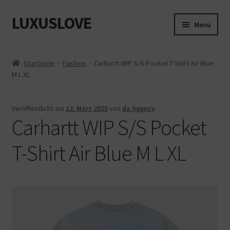
LUXUSLOVE
Zur
Zum
Menü
Navigation
Inhalt
springen
springen
Start
Startseite
Fashion
Carhartt WIP S/S Pocket T-Shirt Air Blue
M L XL
Cookie-Richtlinie (EU)
Datenschutz
Veröffentlicht am
12. März 2025
von
da Agency
Carhartt WIP S/S Pocket
Impressum
T-Shirt Air Blue M L XL
Kasse
Mein Konto
Shop