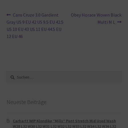
Beitragsnavigation
Vorheriger
Nächster
Cans Cruze 3.0 Gardient
Obey Horace Woven Black
Beitrag:
Beitrag:
Gray US 9 EU 42 US 9.5 EU 42.5
Multi M L
US 10 EU 43 US 11 EU 44.5 EU
12 EU 46
Suche
nach:
Neueste Beiträge
Carhartt WIP Klondike “Mills“ Pant Stretch Mid Used Wash
W28 L32 W30 L32 W31 L32 W32 L32 W33 L32 W34 L32 W36 L32