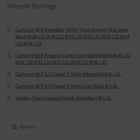
Neueste Beiträge
Carhartt WIP Klondike “Mills“ Pant Stretch Mid Used
Wash W28 L32 W30 L32 W31 L32 W32 L32 W33 L32 W34
L32 W36 L32
Carhartt WIP Regular Cargo Pant Deep Night W30 L32
W31 L32 W32 L32 W33 L32 W34 L32 W36 L32
Carhartt WIP S/S Chase T-Shirt White/Gold M L XL
Carhartt WIP S/S Chase T-Shirt Leaf/Gold M L XL
Stieber Twins Special Hoody Dark Navy M L XL
Suche
nach: