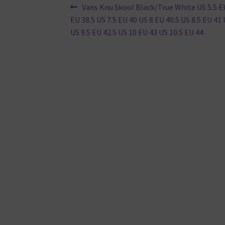
Beitragsnavigation
Vorheriger
Vans Knu Skool Black/True White US 5.5 EU
Beitrag:
EU 38.5 US 7.5 EU 40 US 8 EU 40.5 US 8.5 EU 41
US 9.5 EU 42.5 US 10 EU 43 US 10.5 EU 44