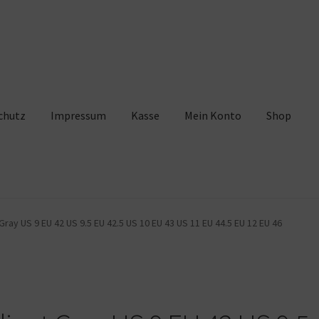
chutz
Impressum
Kasse
Mein Konto
Shop
pressum
Kasse
Mein Konto
Shop
Warenkorb
Gray US 9 EU 42 US 9.5 EU 42.5 US 10 EU 43 US 11 EU 44.5 EU 12 EU 46