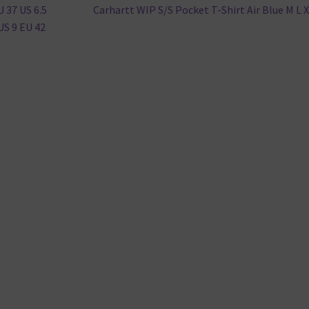
Nächster
 37 US 6.5
Carhartt WIP S/S Pocket T-Shirt Air Blue M L 
Beitrag:
 US 9 EU 42