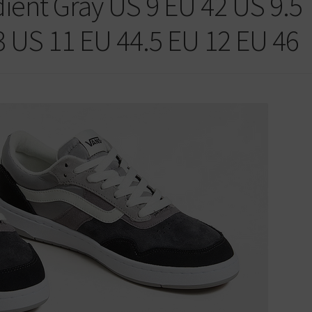
ient Gray US 9 EU 42 US 9.5
3 US 11 EU 44.5 EU 12 EU 46