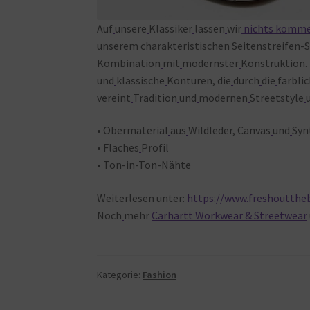
Auf
unsere
Klassiker
lassen
wir
nichts
komm
unserem
charakteristischen
Seitenstreifen-S
Kombination
mit
modernster
Konstruktion. 
und
klassische
Konturen, die
durch
die
farbli
vereint
Tradition
und
modernen
Streetstyle
• Obermaterial
aus
Wildleder, Canvas
und
Syn
• Flaches
Profil
• Ton-in-Ton-Nähte
Weiterlesen
unter:
https://www.freshouttheb
Noch
mehr
Carhartt Workwear & Streetwear
Kategorie:
Fashion