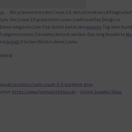
en
… Wir
präsentieren
den
Cruze
3.0, den
ultimativen
Alltagsschu
tyle. Der
Cruze
3.0
präsentiert
unser
traditionelles
Design
in
Dieser
elegante
Low-Top-Schuh
bietet
den
ganzen
Tag über
Komf
ch
abgestimmten
Ziernähte
betont
werden. Das
lang
bewährte
Mo
und
bringt
frischen
Wind
in
deine
Looks.
thetik
ox.de/products/cans-cruze-3-0-gardient-gray
unter
https://www.freshoutthebox.de
–
Online Sneaker Shop