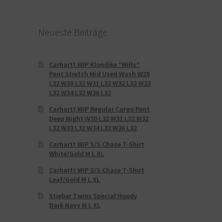
Neueste Beiträge
Carhartt WIP Klondike “Mills“
Pant Stretch Mid Used Wash W28
L32 W30 L32 W31 L32 W32 L32 W33
L32 W34 L32 W36 L32
Carhartt WIP Regular Cargo Pant
Deep Night W30 L32 W31 L32 W32
L32 W33 L32 W34 L32 W36 L32
Carhartt WIP S/S Chase T-Shirt
White/Gold M L XL
Carhartt WIP S/S Chase T-Shirt
Leaf/Gold M L XL
Stieber Twins Special Hoody
Dark Navy M L XL