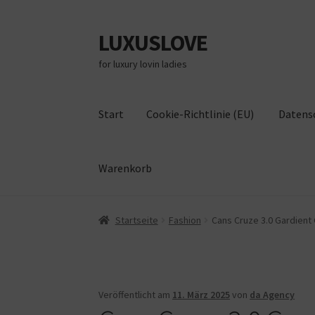
LUXUSLOVE
Zur
Zum
Navigation
Inhalt
for luxury lovin ladies
springen
springen
Start
Cookie-Richtlinie (EU)
Datens
Warenkorb
Start
Cookie-Richtlinie (EU)
Datenschutz
Im
Startseite
Fashion
Cans Cruze 3.0 Gardient 
Veröffentlicht am
11. März 2025
von
da Agency