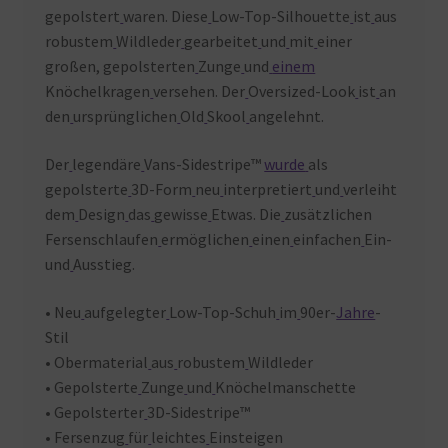
gepolstert
waren. Diese
Low-Top-Silhouette
ist
aus
robustem
Wildleder
gearbeitet
und
mit
einer
großen, gepolsterten
Zunge
und
einem
Knöchelkragen
versehen. Der
Oversized-Look
ist
an
den
ursprünglichen
Old
Skool
angelehnt.
Der
legendäre
Vans-Sidestripe™
wurde
als
gepolsterte
3D-Form
neu
interpretiert
und
verleiht
dem
Design
das
gewisse
Etwas. Die
zusätzlichen
Fersenschlaufen
ermöglichen
einen
einfachen
Ein-
und
Ausstieg.
• Neu
aufgelegter
Low-Top-Schuh
im
90er-
Jahre
-
Stil
• Obermaterial
aus
robustem
Wildleder
• Gepolsterte
Zunge
und
Knöchelmanschette
• Gepolsterter
3D-Sidestripe™
• Fersenzug
für
leichtes
Einsteigen