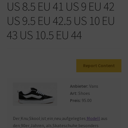
US 8.5 EU 41 US 9 EU 42
Warenkorb
US 9.5 EU 42.5 US 10 EU
43 US 10.5 EU 44
Report Content
Anbieter:
Vans
Art:
Shoes
Preis:
95.00
Der
Knu
Skool
ist
ein
neu
aufgelegtes
Modell
aus
den
90er
Jahren, als
Skateschuhe
besonders