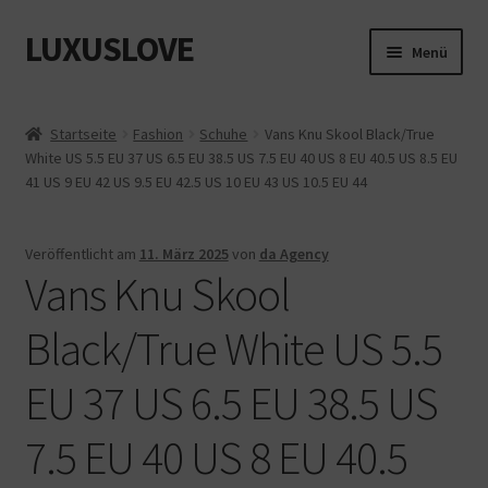
LUXUSLOVE
Zur
Zum
Menü
Navigation
Inhalt
springen
springen
Start
Startseite
Fashion
Schuhe
Vans Knu Skool Black/True
White US 5.5 EU 37 US 6.5 EU 38.5 US 7.5 EU 40 US 8 EU 40.5 US 8.5 EU
Cookie-Richtlinie (EU)
41 US 9 EU 42 US 9.5 EU 42.5 US 10 EU 43 US 10.5 EU 44
Datenschutz
Veröffentlicht am
11. März 2025
von
da Agency
Vans Knu Skool
Impressum
Black/True White US 5.5
Kasse
EU 37 US 6.5 EU 38.5 US
Mein Konto
7.5 EU 40 US 8 EU 40.5
Shop