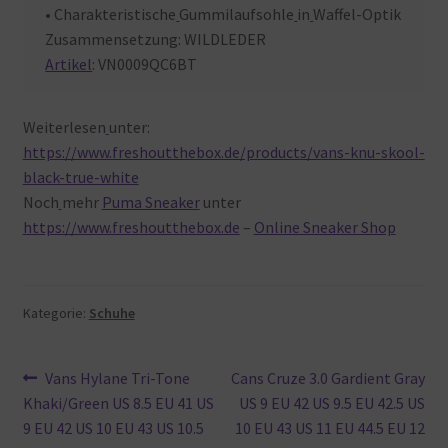
• Charakteristische
Gummilaufsohle
in
Waffel-Optik
Zusammensetzung:
WILDLEDER
Artikel
:
VN0009QC6BT
Weiterlesen
unter:
https://www.freshoutthebox.de/products/vans-knu-skool-
black-true-white
Noch
mehr
Puma Sneaker
unter
https://www.freshoutthebox.de
–
Online Sneaker Shop
Kategorie:
Schuhe
Beitragsnavigation
Vorheriger
Nächster
Vans Hylane Tri-Tone
Cans Cruze 3.0 Gardient Gray
Beitrag:
Beitrag:
Khaki/Green US 8.5 EU 41 US
US 9 EU 42 US 9.5 EU 42.5 US
9 EU 42 US 10 EU 43 US 10.5
10 EU 43 US 11 EU 44.5 EU 12