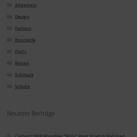
Allgemein
Design
Fashion
Kosmetik
Party
Reisen
Schmuck
Schuhe
Neueste Beiträge
Carhartt WIP Klondike “Mills“ Pant Stretch Mid Used