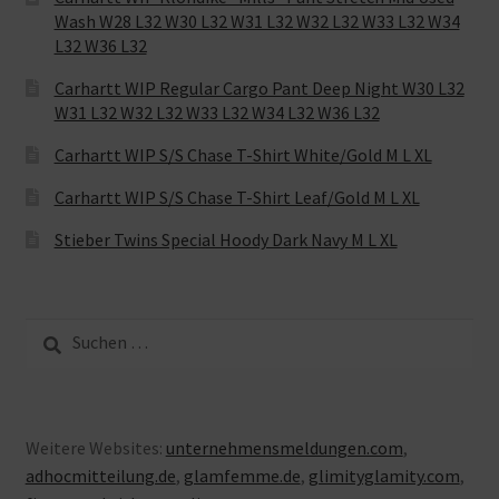
Wash W28 L32 W30 L32 W31 L32 W32 L32 W33 L32 W34
L32 W36 L32
Carhartt WIP Regular Cargo Pant Deep Night W30 L32
W31 L32 W32 L32 W33 L32 W34 L32 W36 L32
Carhartt WIP S/S Chase T-Shirt White/Gold M L XL
Carhartt WIP S/S Chase T-Shirt Leaf/Gold M L XL
Stieber Twins Special Hoody Dark Navy M L XL
Suche
nach:
Weitere Websites:
unternehmensmeldungen.com
,
adhocmitteilung.de
,
glamfemme.de
,
glimityglamity.com
,