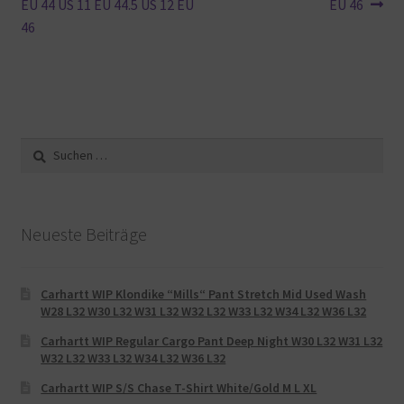
EU 44 US 11 EU 44.5 US 12 EU
EU 46
46
Suche
nach:
Neueste Beiträge
Carhartt WIP Klondike “Mills“ Pant Stretch Mid Used Wash
W28 L32 W30 L32 W31 L32 W32 L32 W33 L32 W34 L32 W36 L32
Carhartt WIP Regular Cargo Pant Deep Night W30 L32 W31 L32
W32 L32 W33 L32 W34 L32 W36 L32
Carhartt WIP S/S Chase T-Shirt White/Gold M L XL