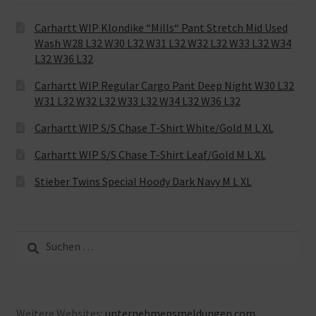
Carhartt WIP Klondike “Mills“ Pant Stretch Mid Used
Wash W28 L32 W30 L32 W31 L32 W32 L32 W33 L32 W34
L32 W36 L32
Carhartt WIP Regular Cargo Pant Deep Night W30 L32
W31 L32 W32 L32 W33 L32 W34 L32 W36 L32
Carhartt WIP S/S Chase T-Shirt White/Gold M L XL
Carhartt WIP S/S Chase T-Shirt Leaf/Gold M L XL
Stieber Twins Special Hoody Dark Navy M L XL
Suche
nach:
Weitere Websites:
unternehmensmeldungen.com
,