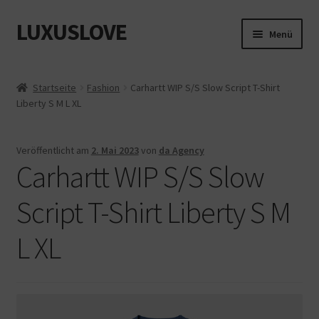
LUXUSLOVE
Zur
Zum
Menü
Navigation
Inhalt
springen
springen
Start
Startseite
Fashion
Carhartt WIP S/S Slow Script T-Shirt
Liberty S M L XL
Cookie-Richtlinie (EU)
Datenschutz
Veröffentlicht am
2. Mai 2023
von
da Agency
Carhartt WIP S/S Slow
Impressum
Script T-Shirt Liberty S M
Kasse
L XL
Mein Konto
Shop