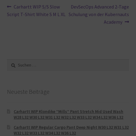
Beitragsnavigation
Vorheriger
Nächster
Carhartt WIP S/S Slow
DevSecOps Advanced 2-Tage
Beitrag:
Beitrag:
Script T-Shirt White S M L XL
Schulung von der Kubernauts
Academy
Suche
nach:
Neueste Beiträge
Carhartt WIP Klondike “Mills“ Pant Stretch Mid Used Wash
W28 L32 W30 L32 W31 L32 W32 L32 W33 L32 W34 L32 W36 L32
Carhartt WIP Regular Cargo Pant Deep Night W30 L32 W31 L32
W32 L32 W33 L32 W34 L32 W36 L32