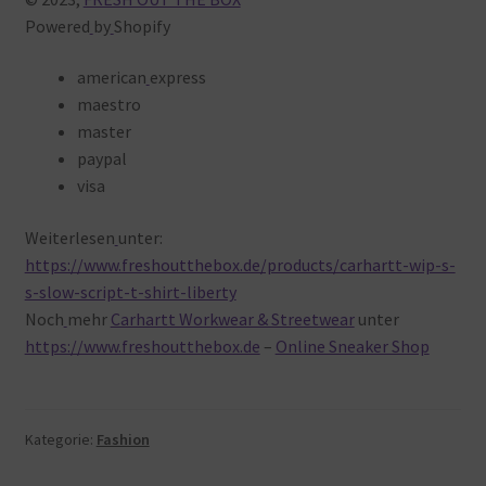
Powered
by
Shopify
american
express
maestro
master
paypal
visa
Weiterlesen
unter:
https://www.freshoutthebox.de/products/carhartt-wip-s-
s-slow-script-t-shirt-liberty
Noch
mehr
Carhartt Workwear & Streetwear
unter
https://www.freshoutthebox.de
–
Online Sneaker Shop
Kategorie:
Fashion