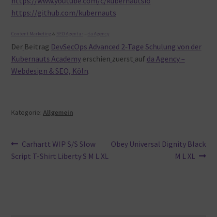
https://www.youtube.com/c/kubernautsio
https://github.com/kubernauts
Content Marketing
&
SEO Agentur
–
da Agency
Der
Beitrag
DevSecOps Advanced 2-Tage Schulung von der
Kubernauts Academy
erschien
zuerst
auf
da Agency –
Webdesign & SEO, Köln
.
Kategorie:
Allgemein
Beitragsnavigation
Vorheriger
Nächster
Carhartt WIP S/S Slow
Obey Universal Dignity Black
Beitrag:
Beitrag:
Script T-Shirt Liberty S M L XL
M L XL