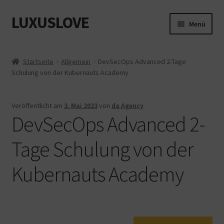
LUXUSLOVE
Zur
Zum
Menü
Navigation
Inhalt
springen
springen
Start
Startseite
Allgemein
DevSecOps Advanced 2-Tage
Schulung von der Kubernauts Academy
Cookie-Richtlinie (EU)
Datenschutz
Veröffentlicht am
3. Mai 2023
von
da Agency
DevSecOps Advanced 2-
Impressum
Tage Schulung von der
Kasse
Kubernauts Academy
Mein Konto
Shop