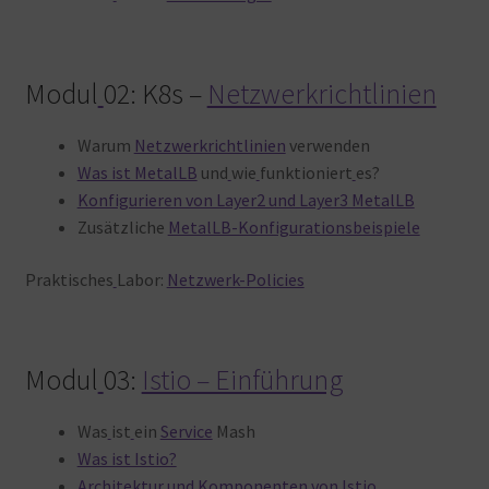
Modul
02: K8s –
Netzwerkrichtlinien
Warum
Netzwerkrichtlinien
verwenden
Was ist MetalLB
und
wie
funktioniert
es?
Konfigurieren von Layer2 und Layer3 MetalLB
Zusätzliche
MetalLB-Konfigurationsbeispiele
Praktisches
Labor:
Netzwerk-Policies
Modul
03:
Istio – Einführung
Was
ist
ein
Service
Mash
Was ist Istio?
Architektur und Komponenten von Istio