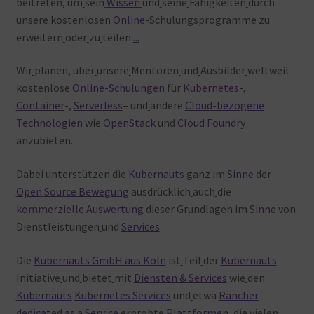
beitreten, um
sein
Wissen
und
seine
Fähigkeiten
durch
unsere
kostenlosen
Online
-Schulungsprogramme
zu
erweitern
oder
zu
teilen
.
.
.
Wir
planen, über
unsere
Mentoren
und
Ausbilder
weltweit
kostenlose
Online
-
Schulungen
für
Kubernetes
-,
Container
-,
Serverless
– und
andere
Cloud-bezogene
Technologien
wie
OpenStack
und
Cloud Foundry
anzubieten.
Dabei
unterstützen
die
Kubernauts
ganz
im
Sinne
der
Open
Source
Bewegung
ausdrücklich
auch
die
kommerzielle
Auswertung
dieser
Grundlagen
im
Sinne
von
Dienstleistungen
und
Services
Die
Kubernauts GmbH aus Köln
ist
Teil
der
Kubernauts
Initiative
und
bietet
mit
Diensten & Services
wie
den
Kubernauts
Kubernetes Services
und
etwa
Rancher
dedicated as a Service
erprobte
Plattformen
, die
vielen