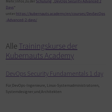
Mehr
Infos
zu
der
Schulung
„
DevOps Security Advanced 2
Days
“
unter:
https://kubernauts.academy/en/courses/DevSecOps
-Advanced-2-days/
Alle
Trainingskurse der
Kubernauts Academy
DevOps Security Fundamentals 1 day
Für
DevOps-Ingenieure, Linux-Systemadministratoren,
Systemdesigner
und
Architekten