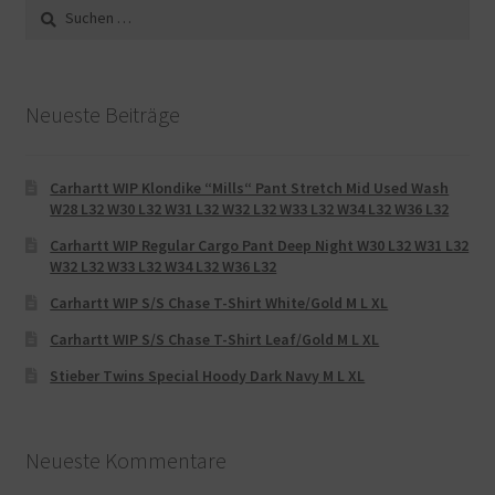
Suche
nach:
Neueste Beiträge
Carhartt WIP Klondike “Mills“ Pant Stretch Mid Used Wash
W28 L32 W30 L32 W31 L32 W32 L32 W33 L32 W34 L32 W36 L32
Carhartt WIP Regular Cargo Pant Deep Night W30 L32 W31 L32
W32 L32 W33 L32 W34 L32 W36 L32
Carhartt WIP S/S Chase T-Shirt White/Gold M L XL
Carhartt WIP S/S Chase T-Shirt Leaf/Gold M L XL
Stieber Twins Special Hoody Dark Navy M L XL
Neueste Kommentare