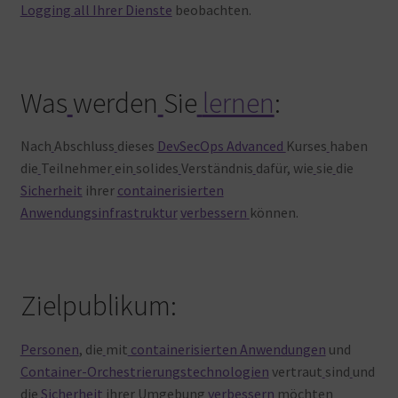
Logging all Ihrer Dienste
beobachten.
Was
werden
Sie
lernen
:
Nach
Abschluss
dieses
DevSecOps Advanced
Kurses
haben
die
Teilnehmer
ein
solides
Verständnis
dafür, wie
sie
die
Sicherheit
ihrer
containerisierten
Anwendungsinfrastruktur
verbessern
können.
Zielpublikum:
Personen
, die
mit
containerisierten Anwendungen
und
Container-Orchestrierungstechnologien
vertraut
sind
und
die
Sicherheit
ihrer
Umgebung
verbessern
möchten