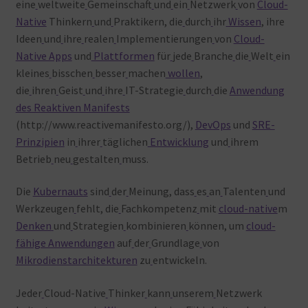
eine
weltweite
Gemeinschaft
und
ein
Netzwerk
von
Cloud-
Native
Thinkern
und
Praktikern, die
durch
ihr
Wissen
, ihre
Ideen
und
ihre
realen
Implementierungen
von
Cloud-
Native Apps
und
Plattformen
für
jede
Branche
die
Welt
ein
kleines
bisschen
besser
machen
wollen
,
die
ihren
Geist
und
ihre
IT-Strategie
durch
die
Anwendung
des Reaktiven Manifests
(http://www.reactivemanifesto.org/),
DevOps
und
SRE-
Prinzipien
in
ihrer
täglichen
Entwicklung
und
ihrem
Betrieb
neu
gestalten
muss.
Die
Kubernauts
sind
der
Meinung, dass
es
an
Talenten
und
Werkzeugen
fehlt, die
Fachkompetenz
mit
cloud-native
m
Denken
und
Strategien
kombinieren
können, um
cloud-
fähige Anwendungen
auf
der
Grundlage
von
Mikrodienstarchitekturen
zu
entwickeln.
Jeder
Cloud-Native
Thinker
kann
unserem
Netzwerk