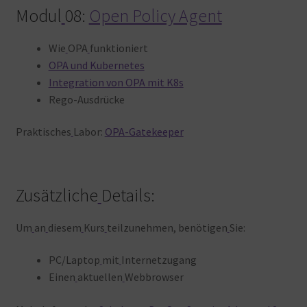
Modul
08:
Open Policy Agent
Wie
OPA
funktioniert
OPA und Kubernetes
Integration von OPA mit K8s
Rego-Ausdrücke
Praktisches
Labor:
OPA-Gatekeeper
Zusätzliche
Details:
Um
an
diesem
Kurs
teilzunehmen, benötigen
Sie:
PC/Laptop
mit
Internetzugang
Einen
aktuellen
Webbrowser