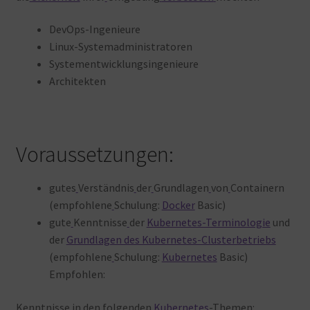
DevOps-Ingenieure
Linux-Systemadministratoren
Systementwicklungsingenieure
Architekten
Voraussetzungen:
gutes
Verständnis
der
Grundlagen
von
Containern
(empfohlene
Schulung:
Docker
Basic)
gute
Kenntnisse
der
Kubernetes-Terminologie
und
der
Grundlagen des Kubernetes-Clusterbetriebs
(empfohlene
Schulung:
Kubernetes
Basic)
Empfohlen:
Kenntnisse
in
den
folgenden
Kubernetes
-Themen: