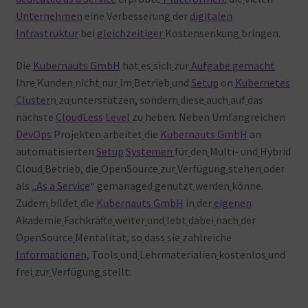
Unternehmen
eine
Verbesserung
der
digitalen
Infrastruktur
bei
gleichzeitiger
Kostensenkung
bringen.
Die
Kubernauts GmbH
hat
es
sich
zur
Aufgabe
gemacht
Ihre
Kunden
nicht
nur
im
Betrieb
und
Setup
on
Kubernetes
Cluster
n
zu
unterstützen, sondern
diese
auch
auf
das
nächste
CloudLess
Level
zu
heben. Neben
Umfangreichen
DevOps
Projekten
arbeitet
die
Kubernauts GmbH
an
automatisierten
Setup
Systemen
für
den
Multi- und
Hybrid
Cloud
Betrieb, die
OpenSource
zur
Verfügung
stehen
oder
als „
As a Service
“ gemanaged
genutzt
werden
könne.
Zudem
bildet
die
Kubernauts GmbH
in
der
eigenen
Akademie
Fachkräfte
weiter
und
lebt
dabei
nach
der
OpenSource
Mentalität, so
dass
sie
zahlreiche
Informationen
, Tools
und
Lehrmaterialien
kostenlos
und
frei
zur
Verfügung
stellt.