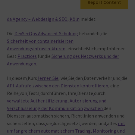
Report Content
Warenkorb
da Agency – Webdesign & SEO, Köln
meldet:
Die
DevSecOps Advanced-Schulung
behandelt
die
Sicherheit von containerisierten
Anwendungsinfrastrukturen
, einschließlich
empfohlener
Best
Practices
für
die
Sicherung des Netzwerks und der
Anwendungen
.
In
diesem
Kurs
lernen Sie
, wie
Sie
den
Datenverkehr
und
die
API-Aufrufe zwischen den Diensten kontrollieren
, eine
Reihe
von
Tests
durchführen, Ihre
Dienste
durch
verwaltete Authentifizierung, Autorisierung und
Verschlüsselung der Kommunikation
zwischen
den
Diensten
automatisch
sichern, Richtlinien
anwenden
und
sicherstellen, dass
sie
durchgesetzt
werden, und
alles
mit
umfangreichem automatischem Tracing, Monitoring und