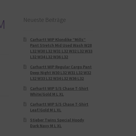
Neueste Beiträge
 M
Carhartt WIP Klondike “Mills“
Pant Stretch Mid Used Wash W28
L32 W30 L32 W31 L32 W32 L32 W33
L32 W34 L32 W36 L32
Carhartt WIP Regular Cargo Pant
Deep Night W30 L32 W31 L32 W32
L32 W33 L32 W34 L32 W36 L32
Carhartt WIP S/S Chase T-Shirt
White/Gold M L XL
Carhartt WIP S/S Chase T-Shirt
Leaf/Gold M L XL
Stieber Twins Special Hoody
Dark Navy M L XL