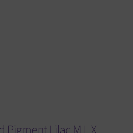
 Pigment Lilac M L XL