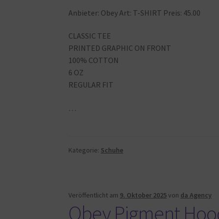
Anbieter: Obey Art: T-SHIRT Preis: 45.00
CLASSIC TEE
PRINTED GRAPHIC ON FRONT
100% COTTON
6 OZ
REGULAR FIT
…
Kategorie:
Schuhe
Veröffentlicht am
9. Oktober 2025
von
da Agency
Obey Pigment Hood