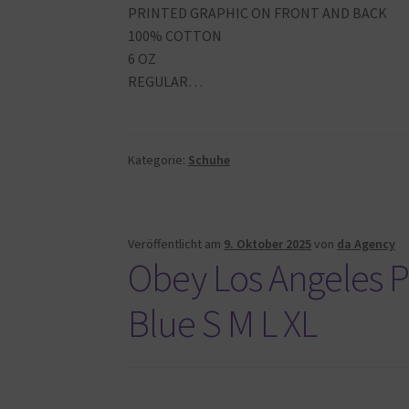
PRINTED GRAPHIC ON FRONT AND BACK
100% COTTON
6 OZ
REGULAR…
Kategorie:
Schuhe
Veröffentlicht am
9. Oktober 2025
von
da Agency
Obey Los Angeles Ph
Blue S M L XL