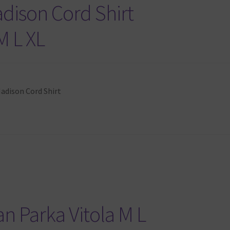
adison Cord Shirt
M L XL
 Madison Cord Shirt
an Parka Vitola M L