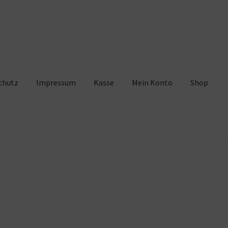
chutz
Impressum
Kasse
Mein Konto
Shop
pressum
Kasse
Mein Konto
Shop
Warenkorb