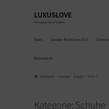
LUXUSLOVE
Zur
Zum
Navigation
Inhalt
for luxury lovin ladies
springen
springen
Start
Cookie-Richtlinie (EU)
Datens
Warenkorb
Start
Cookie-Richtlinie (EU)
Datenschutz
Im
Startseite
Fashion
Schuhe
Seite 2
Kategorie:
Schuhe