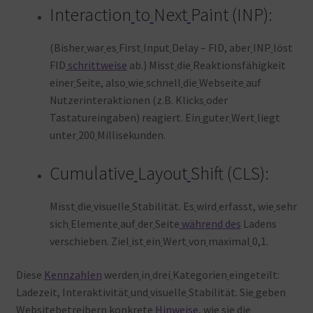
Interaction
to
Next
Paint (INP):
(Bisher
war
es
First
Input
Delay – FID, aber
INP
löst
FID
schrittweise
ab.) Misst
die
Reaktionsfähigkeit
einer
Seite, also
wie
schnell
die
Webseite
auf
Nutzerinteraktionen (z.B. Klicks
oder
Tastatureingaben) reagiert. Ein
guter
Wert
liegt
unter
200
Millisekunden.
Cumulative
Layout
Shift (CLS):
Misst
die
visuelle
Stabilität. Es
wird
erfasst, wie
sehr
sich
Elemente
auf
der
Seite
während des
Ladens
verschieben. Ziel
ist
ein
Wert
von
maximal
0,1.
Diese
Kennzahlen
werden
in
drei
Kategorien
eingeteilt:
Ladezeit, Interaktivität
und
visuelle
Stabilität. Sie
geben
Websitebetreibern
konkrete
Hinweise
, wie
sie
die