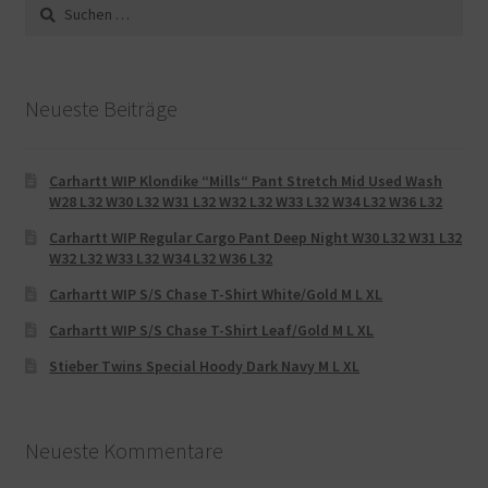
Suche
nach:
Neueste Beiträge
Carhartt WIP Klondike “Mills“ Pant Stretch Mid Used Wash
W28 L32 W30 L32 W31 L32 W32 L32 W33 L32 W34 L32 W36 L32
Carhartt WIP Regular Cargo Pant Deep Night W30 L32 W31 L32
W32 L32 W33 L32 W34 L32 W36 L32
Carhartt WIP S/S Chase T-Shirt White/Gold M L XL
Carhartt WIP S/S Chase T-Shirt Leaf/Gold M L XL
Stieber Twins Special Hoody Dark Navy M L XL
Neueste Kommentare