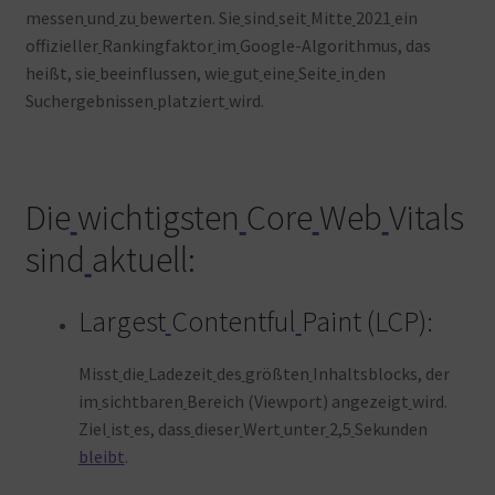
messen
und
zu
bewerten. Sie
sind
seit
Mitte
2021
ein
Warenkorb
offizieller
Rankingfaktor
im
Google-Algorithmus, das
heißt, sie
beeinflussen, wie
gut
eine
Seite
in
den
Suchergebnissen
platziert
wird.
Die
wichtigsten
Core
Web
Vitals
sind
aktuell:
Largest
Contentful
Paint (LCP):
Misst
die
Ladezeit
des
größten
Inhaltsblocks, der
im
sichtbaren
Bereich (Viewport) angezeigt
wird.
Ziel
ist
es, dass
dieser
Wert
unter
2,5
Sekunden
bleibt
.