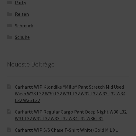
Party
Reisen
Schmuck
Schuhe
Neueste Beiträge
Carhartt WIP Klondike “Mills“ Pant Stretch Mid Used
Wash W28 L32 W30 L32 W31 L32 W32 L32 W33 L32 W34
L32 W36 L32
Carhartt WIP Regular Cargo Pant Deep Night W30 L32
W31 L32 W32 L32 W33 L32 W34 L32 W36 L32
Carhartt WIP S/S Chase T-Shirt White/Gold M L XL