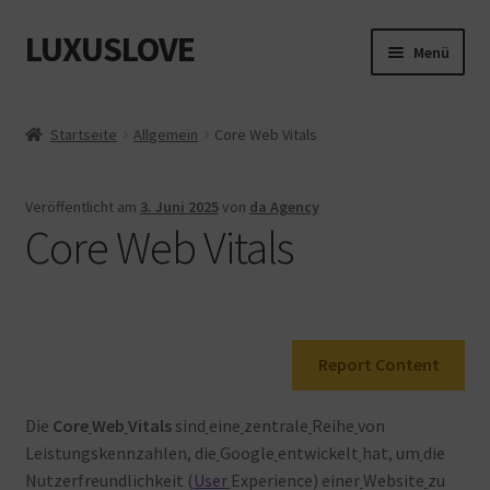
LUXUSLOVE
Zur
Zum
Menü
Navigation
Inhalt
springen
springen
Start
Startseite
Allgemein
Core Web Vitals
Cookie-Richtlinie (EU)
Veröffentlicht am
3. Juni 2025
von
da Agency
Datenschutz
Core Web Vitals
Impressum
Kasse
Report Content
Mein Konto
Die
Core
Web
Vitals
sind
eine
zentrale
Reihe
von
Shop
Leistungskennzahlen, die
Google
entwickelt
hat, um
die
Nutzerfreundlichkeit (
User
Experience) einer
Website
zu