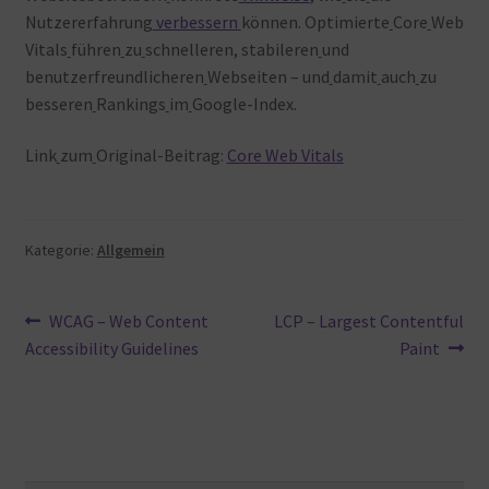
Nutzererfahrung
verbessern
können. Optimierte
Core
Web
Vitals
führen
zu
schnelleren, stabileren
und
benutzerfreundlicheren
Webseiten – und
damit
auch
zu
besseren
Rankings
im
Google-Index.
Link
zum
Original-Beitrag:
Core Web Vitals
Kategorie:
Allgemein
Beitragsnavigation
Vorheriger
Nächster
WCAG – Web Content
LCP – Largest Contentful
Beitrag:
Beitrag:
Accessibility Guidelines
Paint