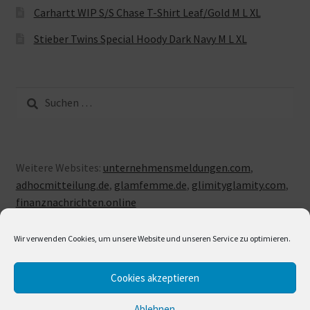
Carhartt WIP S/S Chase T-Shirt Leaf/Gold M L XL
Stieber Twins Special Hoody Dark Navy M L XL
Suche
nach:
Weitere Websites:
unternehmensmeldungen.com
,
adhocmitteilung.de
,
glamfemme.de
,
glimityglamity.com
,
finanznachrichten.online
Wir verwenden Cookies, um unsere Website und unseren Service zu optimieren.
Cookies akzeptieren
© LUXUSLOVE 2026
Erstellt mit Storefront & WooCommerce
.
Ablehnen