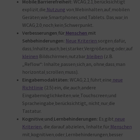
Mobile
Barrierefreiheit:
WCAG
2.1
berücksichtigt
explizit
die
Nutzung
von
Webinhalten
auf
mobilen
Geräten
wie
Smartphones
und
Tablets. Das
war
in
WCAG
2.0
noch
kein
Schwerpunkt
.
Verbesserungen
für
Menschen
mit
Sehbehinderungen:
Neue
Kriterien
sorgen
dafür,
dass
Inhalte
auch
bei
starker
Vergrößerung
oder
auf
kleinen
Bildschirmen
nutzbar
bleiben
(z.B.
„Reflow“: Inhalte
passen
sich
an, ohne
dass
man
horizontal
scrollen
muss)
.
Eingabemodalitäten:
WCAG
2.1
führt
eine
neue
Richtlinie
(2.5) ein, die
auch
andere
Eingabemöglichkeiten
wie
Touchscreen
und
Spracheingabe
berücksichtigt, nicht
nur
die
Tastatur
.
Kognitive
und
Lernbehinderungen:
Es
gibt
neue
Kriterien
, die
darauf
abzielen, Inhalte
für
Menschen
mit
kognitiven
oder
Lernbehinderungen
besser