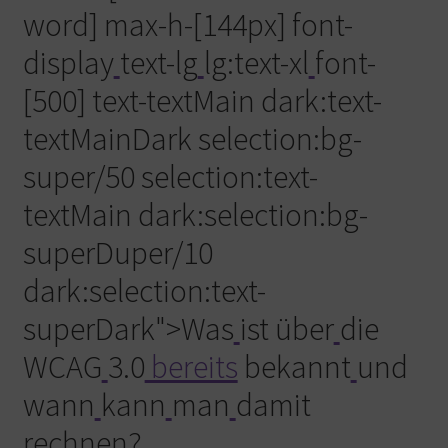
word] max-h-[144px] font-
display
text-lg
lg:text-xl
font-
[500] text-textMain dark:text-
textMainDark selection:bg-
super/50 selection:text-
textMain dark:selection:bg-
superDuper/10
dark:selection:text-
superDark">Was
ist über
die
WCAG
3.0
bereits
bekannt
und
wann
kann
man
damit
rechnen?