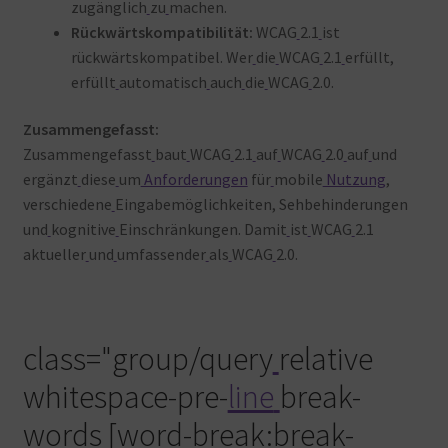
zugänglich
zu
machen
.
Rückwärtskompatibilität:
WCAG
2.1
ist
rückwärtskompatibel. Wer
die
WCAG
2.1
erfüllt,
erfüllt
automatisch
auch
die
WCAG
2.0
.
Zusammengefasst:
Zusammengefasst
baut
WCAG
2.1
auf
WCAG
2.0
auf
und
ergänzt
diese
um
Anforderungen
für
mobile
Nutzung
,
verschiedene
Eingabemöglichkeiten, Sehbehinderungen
und
kognitive
Einschränkungen. Damit
ist
WCAG
2.1
aktueller
und
umfassender
als
WCAG
2.0
.
class="group/query
relative
whitespace-pre-
line
break-
words [word-break:break-