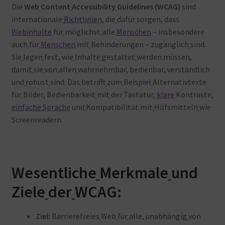
Die
Web
Content
Accessibility
Guidelines (WCAG)
sind
Warenkorb
internationale
Richtlinien
, die
dafür
sorgen, dass
Webinhalte
für
möglichst
alle
Menschen
– insbesondere
auch
für
Menschen
mit
Behinderungen – zugänglich
sind.
Sie
legen
fest, wie
Inhalte
gestaltet
werden
müssen,
damit
sie
von
allen
wahrnehmbar, bedienbar, verständlich
und
robust
sind. Das
betrifft
zum
Beispiel
Alternativtexte
für
Bilder, Bedienbarkeit
mit
der
Tastatur,
klare
Kontraste,
einfache
Sprache
und
Kompatibilität
mit
Hilfsmitteln
wie
Screenreadern
.
Wesentliche
Merkmale
und
Ziele
der
WCAG:
Ziel:
Barrierefreies
Web
für
alle, unabhängig
von