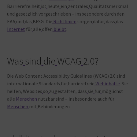
Barrierefreiheit
ist
heute
ein
zentrales
Qualitätsmerkmal
und
gesetzlich
vorgeschrieben – insbesondere
durch
den
EAA
und
das
BFSG. Die
Richtlinien
sorgen
dafür, dass
das
Internet
für
alle
offen
bleibt
.
Was
sind
die
WCAG
2.0?
Die
Web
Content
Accessibility
Guidelines (WCAG) 2.0
sind
internationale
Standards
für
barrierefreie
Webinhalte
. Sie
helfen, Websites
so
zu
gestalten, dass
sie
für
möglichst
alle
Menschen
nutzbar
sind – insbesondere
auch
für
Menschen
mit
Behinderungen
.