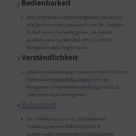
Bedienbarkeit
Alle
Funktionen
und
die
Navigation
müssen
für
alle
bedienbar
sein, etwa
auch
mit
der
Tastatur.
Es
darf
keine
Elemente
geben, die
Anfälle
auslösen (wie
flackernde
Lichter), und
die
Navigation
muss
logisch
sein
.
Verständlichkeit
Inhalte
und
Bedienung
müssen
verständlich
sein.
Texte
sollen
einfach
formuliert
sein, die
Navigation
vorhersehbar
und
Fehler
leicht
zu
erkennen
und
zu
korrigieren
.
Robustheit
Die
Inhalte
müssen
mit
verschiedenen
Technologien
und
Hilfsmitteln (z.B.
Screenreader) kompatibel
sein
und
auch
in