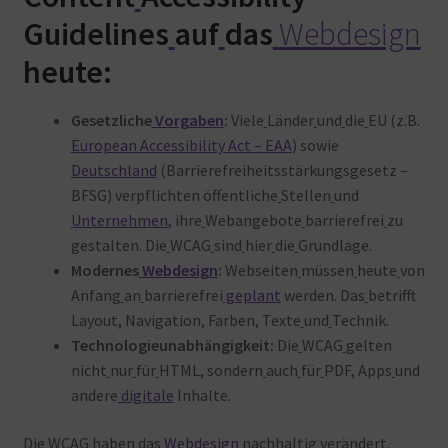
Guidelines
auf
das
Webdesign
heute:
Gesetzliche
Vorgaben
:
Viele
Länder
und
die
EU (z.B.
European Accessibility Act – EAA
) sowie
Deutschland
(Barrierefreiheitsstärkungsgesetz –
BFSG) verpflichten öffentliche
Stellen
und
Unternehmen
, ihre
Webangebote
barrierefrei
zu
gestalten. Die
WCAG
sind
hier
die
Grundlage
.
Modernes
Webdesign
:
Webseiten
müssen
heute
von
Anfang
an
barrierefrei
geplant
werden. Das
betrifft
Layout, Navigation, Farben, Texte
und
Technik.
Technologieunabhängigkeit:
Die
WCAG
gelten
nicht
nur
für
HTML, sondern
auch
für
PDF, Apps
und
andere
digitale
Inhalte
.
Die
WCAG
haben
das
Webdesign
nachhaltig
verändert.