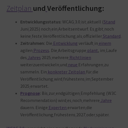
Zeitplan
und
Veröffentlichung:
Entwicklungsstatus:
WCAG
3.0
ist
aktuell (
Stand
Juni
2025) noch
ein
Arbeitsentwurf. Es
gibt
noch
keine
feste
Veröffentlichung
als
offizieller
Standard
.
Zeitrahmen:
Die
Entwicklung
verläuft
in
einem
agilen
Prozess
. Die
Arbeitsgruppe
plant
, im
Laufe
des
Jahres
2025
mehrere
Richtlinien
weiterzuentwickeln
und
neue
Erfahrungen
zu
sammeln. Ein
konkreter
Zeitplan
für
die
Veröffentlichung
wird
frühestens
im
September
2025
erwartet
.
Prognose
:
Bis
zur
endgültigen
Empfehlung (W3C
Recommendation) wird
es
noch
mehrere
Jahre
dauern. Einige
Experten
erwarten
die
Veröffentlichung
frühestens
2027
oder
später
.