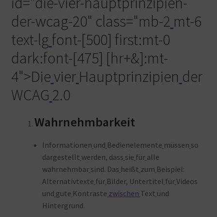
id="die-vier-hauptprinzipien-
der-wcag-20" class="mb-2
mt-6
text-lg
font-[500] first:mt-0
dark:font-[475] [hr+&]:mt-
4">Die
vier
Hauptprinzipien
der
WCAG
2.0
Wahrnehmbarkeit
Informationen
und
Bedienelemente
müssen
so
dargestellt
werden, dass
sie
für
alle
wahrnehmbar
sind. Das
heißt
zum
Beispiel:
Alternativtexte
für
Bilder, Untertitel
für
Videos
und
gute
Kontraste
zwischen
Text
und
Hintergrund
.