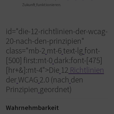
Zukunft
funktionieren
.
id="die-12-richtlinien-der-wcag-
20-nach-den-prinzipien"
class="mb-2
mt-6
text-lg
font-
[500] first:mt-0
dark:font-[475]
[hr+&]:mt-4">Die
12
Richtlinien
der
WCAG
2.0 (nach
den
Prinzipien
geordnet)
Wahrnehmbarkeit