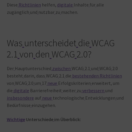
Diese
Richtlinien
helfen,
digitale
Inhalte
für
alle
zugänglich
und
nutzbar
zu
machen.
Was
unterscheidet
die
WCAG
2.1
von
den
WCAG
2.0?
Der
Hauptunterschied
zwischen
WCAG
2.1
und
WCAG
2.0
besteht
darin, dass
WCAG
2.1
die
bestehenden
Richtlinien
von
WCAG
2.0
um
17
neue
Erfolgskriterien
erweitert, um
die
digitale
Barrierefreiheit
weiter
zu
verbessern
und
insbesondere
auf
neue
technologische
Entwicklungen
und
Bedürfnisse
einzugehen
.
Wichtige
Unterschiede
im Überblick: