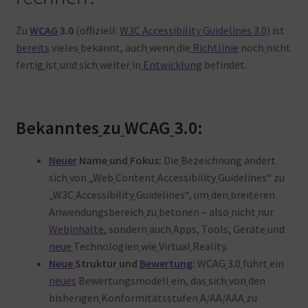
Zu
WCAG
3.0
(offiziell:
W3C Accessibility Guidelines 3.0
) ist
bereits
vieles
bekannt, auch
wenn
die
Richtlinie
noch
nicht
fertig
ist
und
sich
weiter
in
Entwicklung
befindet
.
Bekanntes
zu
WCAG
3.0:
Neuer
Name
und
Fokus:
Die
Bezeichnung ändert
sich
von „Web
Content
Accessibility
Guidelines“ zu
„W3C
Accessibility
Guidelines“, um
den
breiteren
Anwendungsbereich
zu
betonen – also
nicht
nur
Webinhalte
, sondern
auch
Apps, Tools, Geräte
und
neue
Technologien
wie
Virtual
Reality
.
Neue
Struktur
und
Bewertung
:
WCAG
3.0
führt
ein
neues
Bewertungsmodell
ein, das
sich
von
den
bisherigen
Konformitätsstufen
A/AA/AAA
zu