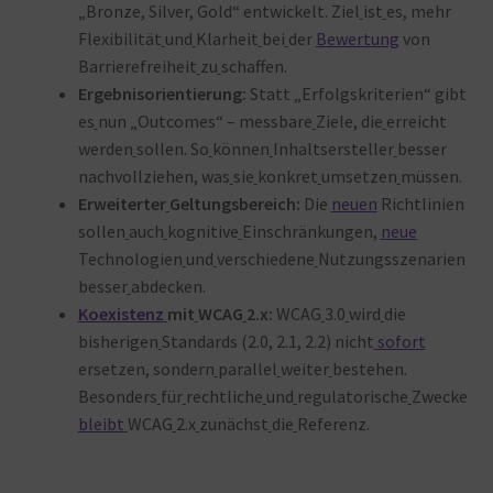
„Bronze, Silver, Gold“ entwickelt. Ziel
ist
es, mehr
Flexibilität
und
Klarheit
bei
der
Bewertung
von
Barrierefreiheit
zu
schaffen
.
Ergebnisorientierung:
Statt „Erfolgskriterien“ gibt
es
nun „Outcomes“ – messbare
Ziele, die
erreicht
werden
sollen. So
können
Inhaltsersteller
besser
nachvollziehen, was
sie
konkret
umsetzen
müssen
.
Erweiterter
Geltungsbereich:
Die
neuen
Richtlinien
sollen
auch
kognitive
Einschränkungen,
neue
Technologien
und
verschiedene
Nutzungsszenarien
besser
abdecken
.
Koexistenz
mit
WCAG
2.x:
WCAG
3.0
wird
die
bisherigen
Standards (2.0, 2.1, 2.2) nicht
sofort
ersetzen, sondern
parallel
weiter
bestehen.
Besonders
für
rechtliche
und
regulatorische
Zwecke
bleibt
WCAG
2.x
zunächst
die
Referenz
.