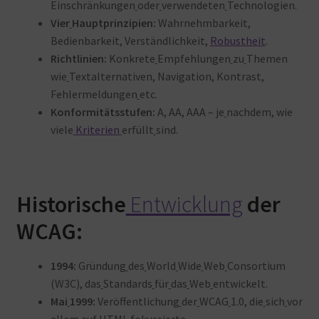
Einschränkungen
oder
verwendeten
Technologien.
Vier
Hauptprinzipien:
Wahrnehmbarkeit,
Bedienbarkeit, Verständlichkeit,
Robustheit
.
Richtlinien:
Konkrete
Empfehlungen
zu
Themen
wie
Textalternativen, Navigation, Kontrast,
Fehlermeldungen
etc.
Konformitätsstufen:
A, AA, AAA – je
nachdem, wie
viele
Kriterien
erfüllt
sind
.
Historische
Entwicklung
der
WCAG:
1994:
Gründung
des
World
Wide
Web
Consortium
(W3C), das
Standards
für
das
Web
entwickelt
.
Mai
1999:
Veröffentlichung
der
WCAG
1.0, die
sich
vor