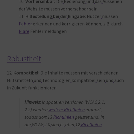
10.
Vorhersehbar:
Die
Bedienung
und
das
Aussehen
der
Website
müssen
vorhersehbar
sein.
11.
Hilfestellung
bei
der
Eingabe:
Nutzer
müssen
Fehler
erkennen
und
korrigieren
können, z.B. durch
klare
Fehlermeldungen
.
Robustheit
12.
Kompatibel:
Die
Inhalte
müssen
mit
verschiedenen
Hilfsmitteln
und
Technologien
kompatibel
sein
und
auch
in
Zukunft
funktionieren
.
Hinweis:
In
späteren
Versionen (WCAG
2.1,
2.2) wurden
weitere
Richtlinien
ergänzt,
sodass
dort
13
Richtlinien
gelistet
sind. In
der
WCAG
2.0
sind
es
aber
12
Richtlinien
.