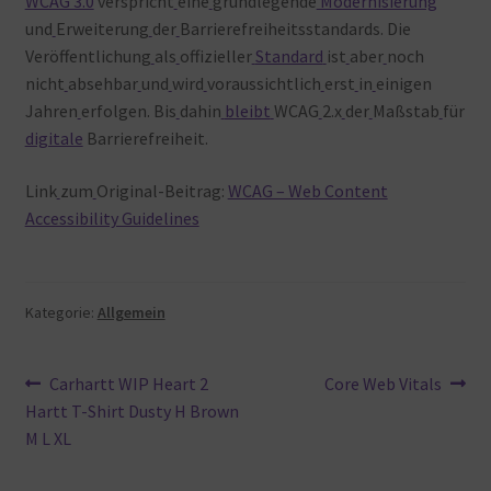
WCAG 3.0
verspricht
eine
grundlegende
Modernisierung
und
Erweiterung
der
Barrierefreiheitsstandards. Die
Veröffentlichung
als
offizieller
Standard
ist
aber
noch
nicht
absehbar
und
wird
voraussichtlich
erst
in
einigen
Jahren
erfolgen. Bis
dahin
bleibt
WCAG
2.x
der
Maßstab
für
digitale
Barrierefreiheit.
Link
zum
Original-Beitrag:
WCAG – Web Content
Accessibility Guidelines
Kategorie:
Allgemein
Beitragsnavigation
Vorheriger
Nächster
Carhartt WIP Heart 2
Core Web Vitals
Beitrag:
Beitrag:
Hartt T-Shirt Dusty H Brown
M L XL