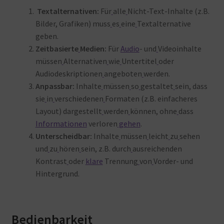
Textalternativen:
Für
alle
Nicht-Text-Inhalte (z.B.
Bilder, Grafiken) muss
es
eine
Textalternative
geben.
Zeitbasierte
Medien:
Für
Audio
- und
Videoinhalte
müssen
Alternativen
wie
Untertitel
oder
Audiodeskriptionen
angeboten
werden.
Anpassbar:
Inhalte
müssen
so
gestaltet
sein, dass
sie
in
verschiedenen
Formaten (z.B. einfacheres
Layout) dargestellt
werden
können, ohne
dass
Informationen
verloren
gehen
.
Unterscheidbar:
Inhalte
müssen
leicht
zu
sehen
und
zu
hören
sein, z.B. durch
ausreichenden
Kontrast
oder
klare
Trennung
von
Vorder- und
Hintergrund
.
Bedienbarkeit