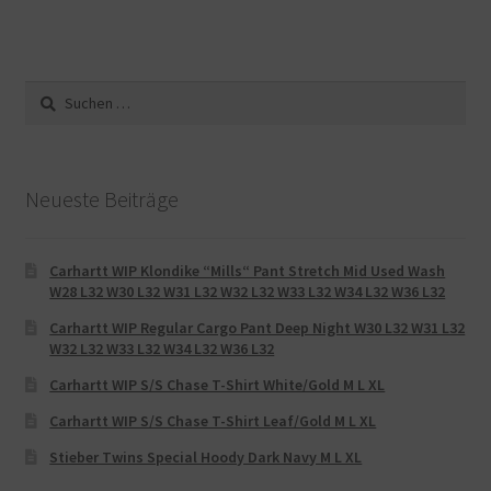
Suche
nach:
Neueste Beiträge
Carhartt WIP Klondike “Mills“ Pant Stretch Mid Used Wash
W28 L32 W30 L32 W31 L32 W32 L32 W33 L32 W34 L32 W36 L32
Carhartt WIP Regular Cargo Pant Deep Night W30 L32 W31 L32
W32 L32 W33 L32 W34 L32 W36 L32
Carhartt WIP S/S Chase T-Shirt White/Gold M L XL
Carhartt WIP S/S Chase T-Shirt Leaf/Gold M L XL
Stieber Twins Special Hoody Dark Navy M L XL