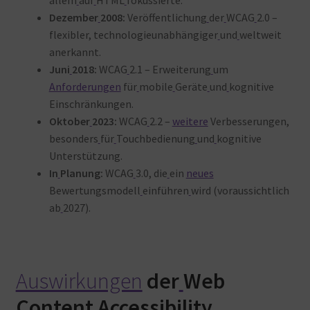
allem
auf
HTML
fokussierte.
Dezember
2008:
Veröffentlichung
der
WCAG
2.0 –
flexibler, technologieunabhängiger
und
weltweit
anerkannt
.
Juni
2018:
WCAG
2.1 – Erweiterung
um
Anforderungen
für
mobile
Geräte
und
kognitive
Einschränkungen
.
Oktober
2023:
WCAG
2.2 –
weitere
Verbesserungen,
besonders
für
Touchbedienung
und
kognitive
Unterstützung
.
In
Planung:
WCAG
3.0, die
ein
neues
Bewertungsmodell
einführen
wird (voraussichtlich
ab
2027)
.
Auswirkungen
der
Web
Content
Accessibility