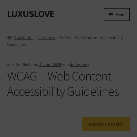
LUXUSLOVE
Zur
Zum
Menü
Navigation
Inhalt
springen
springen
Start
Startseite
Allgemein
WCAG – Web Content Accessibility
Guidelines
Cookie-Richtlinie (EU)
Datenschutz
Veröffentlicht am
3. Juni 2025
von
da Agency
WCAG – Web Content
Impressum
Accessibility Guidelines
Kasse
Mein Konto
Report Content
Shop