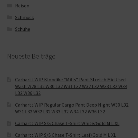
Reisen
Schmuck
Schuhe
Neueste Beiträge
Carhartt WIP Klondike “Mills“ Pant Stretch Mid Used
Wash W28 L32 W30 L32 W31 L32 W32 L32 W33 L32 W34
L32 W36 L32
Carhartt WIP Regular Cargo Pant Deep Night W30 L32
W31 L32 W32 L32 W33 L32 W34 L32 W36 L32
Carhartt WIP S/S Chase T-Shirt White/Gold M L XL
Carhartt WIP S/S Chase T-Shirt Leaf/Gold M L XL