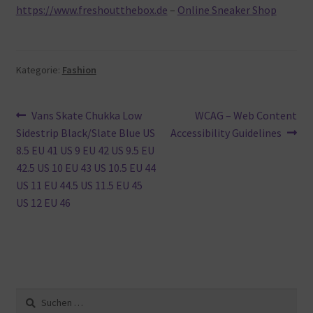
https://www.freshoutthebox.de
–
Online Sneaker Shop
Kategorie:
Fashion
Beitragsnavigation
Vorheriger
Nächster
Vans Skate Chukka Low
WCAG – Web Content
Beitrag:
Beitrag:
Sidestrip Black/Slate Blue US
Accessibility Guidelines
8.5 EU 41 US 9 EU 42 US 9.5 EU
42.5 US 10 EU 43 US 10.5 EU 44
US 11 EU 44.5 US 11.5 EU 45
US 12 EU 46
Suche
nach: