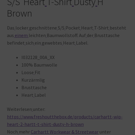
S/S Heart
T-Shirt
Dusty
H
Brown
Das
locker
geschnittene
S/S
Pocket
Heart
T-Shirt
besteht
aus
einem
leichten
Baumwollstoff. Auf
der
Brusttasche
befindet
sich
ein
gewebtes
Heart
Label.
I032128_00A_XX
100% Baumwolle
Loose
Fit
Kurzärmlig
Brusttasche
Heart
Label
Weiterlesen
unter:
https://www.freshoutthebox.de/products/carhartt-wip-
heart-2-hartt-t-shirt-dusty-h-brown
Noch
mehr
Carhartt Workwear & Streetwear
unter