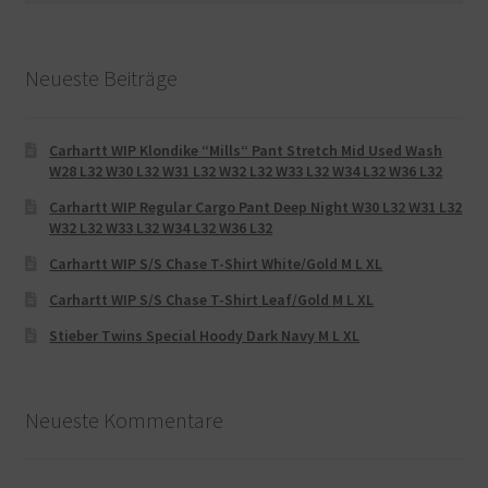
Neueste Beiträge
Carhartt WIP Klondike “Mills“ Pant Stretch Mid Used Wash
W28 L32 W30 L32 W31 L32 W32 L32 W33 L32 W34 L32 W36 L32
Carhartt WIP Regular Cargo Pant Deep Night W30 L32 W31 L32
W32 L32 W33 L32 W34 L32 W36 L32
Carhartt WIP S/S Chase T-Shirt White/Gold M L XL
Carhartt WIP S/S Chase T-Shirt Leaf/Gold M L XL
Stieber Twins Special Hoody Dark Navy M L XL
Neueste Kommentare