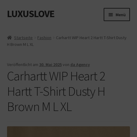
LUXUSLOVE
Zur
Zum
Menü
Navigation
Inhalt
springen
springen
Start
Startseite
Fashion
Carhartt WIP Heart 2 Hartt T-Shirt Dusty
H Brown M L XL
Cookie-Richtlinie (EU)
Datenschutz
Veröffentlicht am
30. Mai 2025
von
da Agency
Carhartt WIP Heart 2
Impressum
Hartt T-Shirt Dusty H
Kasse
Brown M L XL
Mein Konto
Shop