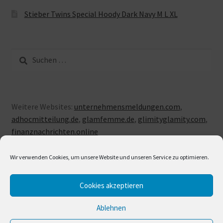
Stieber Twins Special Hoody Dark Navy M L XL
Suche
nach:
Weitere Websites:
unternehmensmeldungen.com
,
adhocmitteilung.de
,
glamfemme.de
,
glimityglamity.com
,
finanznachrichten.online
Wir verwenden Cookies, um unsere Website und unseren Service zu optimieren.
Cookies akzeptieren
© LUXUSLOVE 2026
Erstellt mit Storefront & WooCommerce
.
Ablehnen