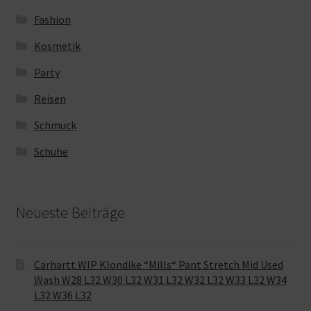
Fashion
Kosmetik
Party
Reisen
Schmuck
Schuhe
Neueste Beiträge
Carhartt WIP Klondike “Mills“ Pant Stretch Mid Used
Wash W28 L32 W30 L32 W31 L32 W32 L32 W33 L32 W34
L32 W36 L32