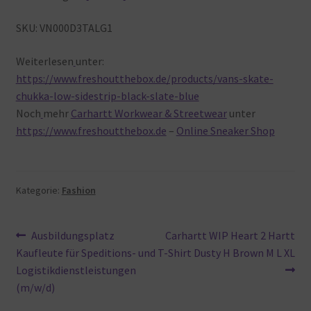
SKU:
VN000D3TALG1
Weiterlesen
unter:
https://www.freshoutthebox.de/products/vans-skate-
chukka-low-sidestrip-black-slate-blue
Noch
mehr
Carhartt Workwear & Streetwear
unter
https://www.freshoutthebox.de
–
Online Sneaker Shop
Kategorie:
Fashion
Beitragsnavigation
Vorheriger
Nächster
Ausbildungsplatz
Carhartt WIP Heart 2 Hartt
Beitrag:
Beitrag:
Kaufleute für Speditions- und
T-Shirt Dusty H Brown M L XL
Logistikdienstleistungen
(m/w/d)