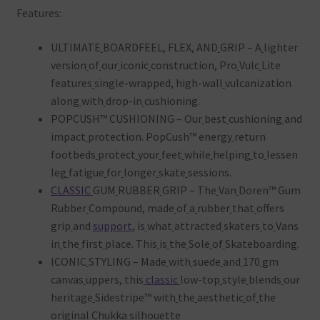
Features:
ULTIMATE
BOARDFEEL, FLEX, AND
GRIP – A
lighter
version
of
our
iconic
construction, Pro
Vulc
Lite
features
single-wrapped, high-wall
vulcanization
along
with
drop-in
cushioning.
POPCUSH™ CUSHIONING – Our
best
cushioning
and
impact
protection. PopCush™ energy
return
footbeds
protect
your
feet
while
helping
to
lessen
leg
fatigue
for
longer
skate
sessions.
CLASSIC
GUM
RUBBER
GRIP – The
Van
Doren™ Gum
Rubber
Compound, made
of
a
rubber
that
offers
grip
and
support
, is
what
attracted
skaters
to
Vans
in
the
first
place. This
is
the
Sole
of
Skateboarding.
ICONIC
STYLING – Made
with
suede
and
170
gm
canvas
uppers, this
classic
low-top
style
blends
our
heritage
Sidestripe™ with
the
aesthetic
of
the
original
Chukka
silhouette