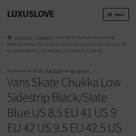
LUXUSLOVE
Zur
Zum
Menü
Navigation
Inhalt
springen
springen
Start
Startseite
Fashion
Vans Skate Chukka Low Sidestrip
Black/Slate Blue US 8.5 EU 41 US 9 EU 42 US 9.5 EU 42.5 US 10 EU 43
Cookie-Richtlinie (EU)
US 10.5 EU 44 US 11 EU 44.5 US 11.5 EU 45 US 12 EU 46
Datenschutz
Veröffentlicht am
27. Mai 2025
von
da Agency
Vans Skate Chukka Low
Impressum
Sidestrip Black/Slate
Kasse
Blue US 8.5 EU 41 US 9
Mein Konto
EU 42 US 9.5 EU 42.5 US
Shop