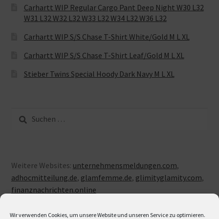
Carhartt WIP Regular Cargo Pant Deep Night W30 L32
W31 L32 W32 L32 W33 L32 W34 L32 W36 L32
Carhartt WIP S/S Chase T-Shirt White/Gold M L XL
Carhartt WIP S/S Chase T-Shirt Leaf/Gold M L XL
Stieber Twins Special Hoody Dark Navy M L XL
Suche
nach:
Weitere Websites:
unternehmensmeldungen.com
,
adhocmitteilung.de
,
glamfemme.de
,
glimityglamity.com
,
finanznachrichten.online
Wir verwenden Cookies, um unsere Website und unseren Service zu optimieren.