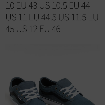
10 EU 43 US 10.5 EU 44
Warenkorb
US 11 EU 44.5 US 11.5 EU
45 US 12 EU 46