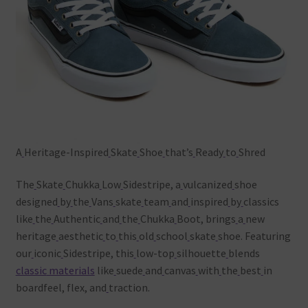
A
Heritage-Inspired
Skate
Shoe
that’s
Ready
to
Shred
The
Skate
Chukka
Low
Sidestripe, a
vulcanized
shoe
designed
by
the
Vans
skate
team
and
inspired
by
classics
like
the
Authentic
and
the
Chukka
Boot, brings
a
new
heritage
aesthetic
to
this
old
school
skate
shoe. Featuring
our
iconic
Sidestripe, this
low-top
silhouette
blends
classic
materials
like
suede
and
canvas
with
the
best
in
boardfeel, flex, and
traction.