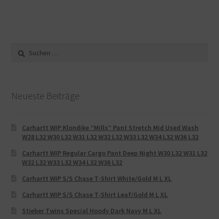
Suche
nach:
Neueste Beiträge
Carhartt WIP Klondike “Mills“ Pant Stretch Mid Used Wash
W28 L32 W30 L32 W31 L32 W32 L32 W33 L32 W34 L32 W36 L32
Carhartt WIP Regular Cargo Pant Deep Night W30 L32 W31 L32
W32 L32 W33 L32 W34 L32 W36 L32
Carhartt WIP S/S Chase T-Shirt White/Gold M L XL
Carhartt WIP S/S Chase T-Shirt Leaf/Gold M L XL
Stieber Twins Special Hoody Dark Navy M L XL