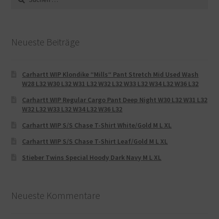
nach:
Neueste Beiträge
Carhartt WIP Klondike “Mills“ Pant Stretch Mid Used Wash
W28 L32 W30 L32 W31 L32 W32 L32 W33 L32 W34 L32 W36 L32
Carhartt WIP Regular Cargo Pant Deep Night W30 L32 W31 L32
W32 L32 W33 L32 W34 L32 W36 L32
Carhartt WIP S/S Chase T-Shirt White/Gold M L XL
Carhartt WIP S/S Chase T-Shirt Leaf/Gold M L XL
Stieber Twins Special Hoody Dark Navy M L XL
Neueste Kommentare