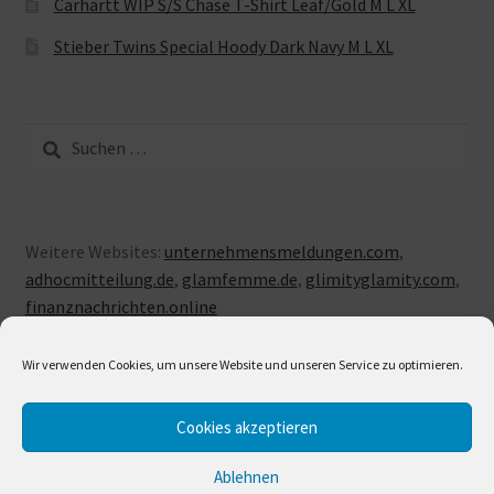
Carhartt WIP S/S Chase T-Shirt Leaf/Gold M L XL
Stieber Twins Special Hoody Dark Navy M L XL
Suche
nach:
Weitere Websites:
unternehmensmeldungen.com
,
adhocmitteilung.de
,
glamfemme.de
,
glimityglamity.com
,
finanznachrichten.online
Wir verwenden Cookies, um unsere Website und unseren Service zu optimieren.
Cookies akzeptieren
© LUXUSLOVE 2026
Erstellt mit Storefront & WooCommerce
.
Ablehnen