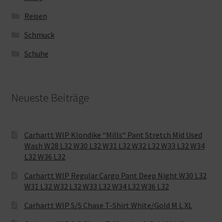
Reisen
Schmuck
Schuhe
Neueste Beiträge
Carhartt WIP Klondike “Mills“ Pant Stretch Mid Used
Wash W28 L32 W30 L32 W31 L32 W32 L32 W33 L32 W34
L32 W36 L32
Carhartt WIP Regular Cargo Pant Deep Night W30 L32
W31 L32 W32 L32 W33 L32 W34 L32 W36 L32
Carhartt WIP S/S Chase T-Shirt White/Gold M L XL