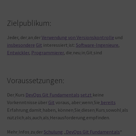
Zielpublikum:
Jeder, der
an
der
Verwendung von Versionskontrolle
und
insbesondere
Git
interessiert
ist:
Software-Ingenieure
,
Entwickler
,
Programmierer
, die
neu
in
Git
sind
Voraussetzungen:
Der
Kurs
DevOps Git Fundamentals
setzt
keine
Vorkenntnisse über
Git
voraus, aber
wenn
Sie
bereits
Erfahrung
damit
haben, können
Sie
diesen
Kurs
sowohl
als
nützlich
als
auch
als
Herausforderung
empfinden.
Mehr
Infos
zu
der
Schulung
„
DevOps Git Fundamentals
“