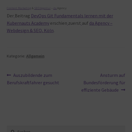
Content Marketing
&
SEO Agentur
–
da
Agency
Der
Beitrag
DevOps Git Fundamentals lernen mit der
Kubernauts Academy
erschien
zuerst
auf
da Agency –
Webdesign & SEO, Köln
.
Kategorie:
Allgemein
Beitragsnavigation
Vorheriger
Nächster
Auszubildende zum
Ansturm auf
Beitrag:
Beitrag:
Berufskraftfahrer gesucht
Bundesförderung für
effiziente Gebäude
Suche