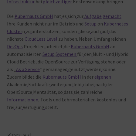
Infrastruktur
bei
gleichzeitiger
Kostensenkung
bringen.
Die
Kubernauts GmbH
hat
es
sich
zur
Aufgabe
gemacht
Ihre
Kunden
nicht
nur
im
Betrieb
und
Setup
on
Kubernetes
Cluster
n
zu
unterstützen, sondern
diese
auch
auf
das
nächste
CloudLess
Level
zu
heben. Neben
Umfangreichen
DevOps
Projekten
arbeitet
die
Kubernauts GmbH
an
automatisierten
Setup
Systemen
für
den
Multi- und
Hybrid
Cloud
Betrieb, die
OpenSource
zur
Verfügung
stehen
oder
als „
As a Service
“ gemanaged
genutzt
werden
könne.
Zudem
bildet
die
Kubernauts GmbH
in
der
eigenen
Akademie
Fachkräfte
weiter
und
lebt
dabei
nach
der
OpenSource
Mentalität, so
dass
sie
zahlreiche
Informationen
, Tools
und
Lehrmaterialien
kostenlos
und
frei
zur
Verfügung
stellt.
Kontakt