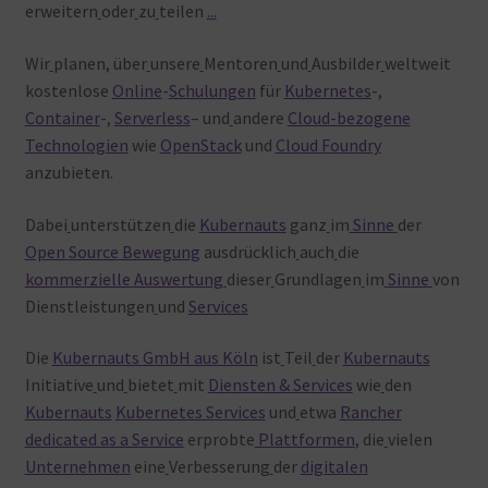
erweitern
oder
zu
teilen
.
.
.
Wir
planen, über
unsere
Mentoren
und
Ausbilder
weltweit
kostenlose
Online
-
Schulungen
für
Kubernetes
-,
Container
-,
Serverless
– und
andere
Cloud-bezogene
Technologien
wie
OpenStack
und
Cloud Foundry
anzubieten.
Dabei
unterstützen
die
Kubernauts
ganz
im
Sinne
der
Open
Source
Bewegung
ausdrücklich
auch
die
kommerzielle
Auswertung
dieser
Grundlagen
im
Sinne
von
Dienstleistungen
und
Services
Die
Kubernauts GmbH aus Köln
ist
Teil
der
Kubernauts
Initiative
und
bietet
mit
Diensten & Services
wie
den
Kubernauts
Kubernetes Services
und
etwa
Rancher
dedicated as a Service
erprobte
Plattformen
, die
vielen
Unternehmen
eine
Verbesserung
der
digitalen