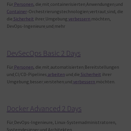
Für
Personen
, die
mit
containerisierten
Anwendungen
und
Container
-Orchestrierungstechnologien
vertraut
sind, die
die
Sicherheit
ihrer
Umgebung
verbessern
möchten,
DevOps-Ingenieure
und
mehr
DevSecOps Basic 2 Days
Für
Personen
, die
mit
automatisierten
Bereitstellungen
und
CI/CD-Pipelines
arbeiten
und
die
Sicherheit
ihrer
Umgebung
besser
verstehen
und
verbessern
möchten.
Docker Advanced 2 Days
Für
DevOps-Ingenieure, Linux-Systemadministratoren,
Systemdesigner
und
Architekten