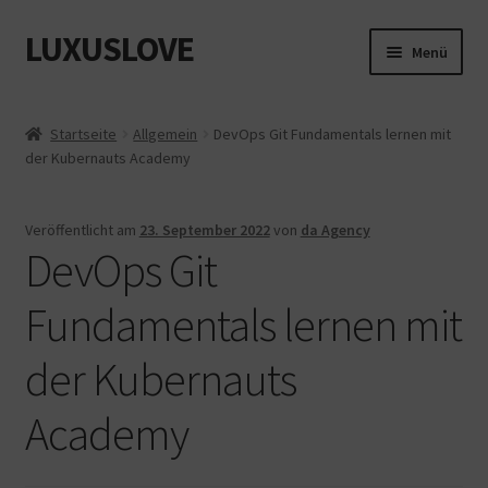
LUXUSLOVE
Zur
Zum
Menü
Navigation
Inhalt
springen
springen
Start
Startseite
Allgemein
DevOps Git Fundamentals lernen mit
der Kubernauts Academy
Cookie-Richtlinie (EU)
Datenschutz
Veröffentlicht am
23. September 2022
von
da Agency
DevOps Git
Impressum
Fundamentals lernen mit
Kasse
der Kubernauts
Mein Konto
Academy
Shop