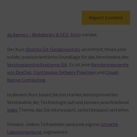
Warenkorb
Report Content
da Agency – Webdesign & SEO, Köln
meldet:
Der
Kurs
DevOps Git Fundamentals
vermittelt
Ihnen
eine
solide, praxisorientierte
Grundlage
für
das
Verständnis
des
Versionskontrollsystems Git
. Es
ist
eine
Kernkomponente
von DevOps
,
Continuous Delivery Pipeline
s
und
Cloud-
Native Computing
.
In
diesem
Kurs
bauen
Sie
ein
starkes
konzeptionelles
Verständnis
der
Technologie
auf
und
können
anschließend
jedes
Thema, das
Sie
interessiert, selbstbewusst
vertiefen.
Hinweis: Jedem
Teilnehmer
wird
eine
eigene
virtuelle
Laborumgebung
zugewiesen.