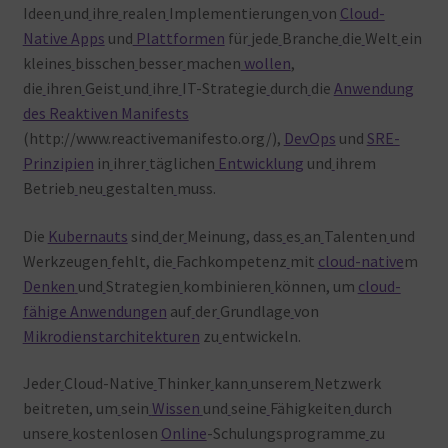
Ideen
und
ihre
realen
Implementierungen
von
Cloud-
Native Apps
und
Plattformen
für
jede
Branche
die
Welt
ein
kleines
bisschen
besser
machen
wollen
,
die
ihren
Geist
und
ihre
IT-Strategie
durch
die
Anwendung
des Reaktiven Manifests
(http://www.reactivemanifesto.org/),
DevOps
und
SRE-
Prinzipien
in
ihrer
täglichen
Entwicklung
und
ihrem
Betrieb
neu
gestalten
muss.
Die
Kubernauts
sind
der
Meinung, dass
es
an
Talenten
und
Werkzeugen
fehlt, die
Fachkompetenz
mit
cloud-native
m
Denken
und
Strategien
kombinieren
können, um
cloud-
fähige Anwendungen
auf
der
Grundlage
von
Mikrodienstarchitekturen
zu
entwickeln.
Jeder
Cloud-Native
Thinker
kann
unserem
Netzwerk
beitreten, um
sein
Wissen
und
seine
Fähigkeiten
durch
unsere
kostenlosen
Online
-Schulungsprogramme
zu