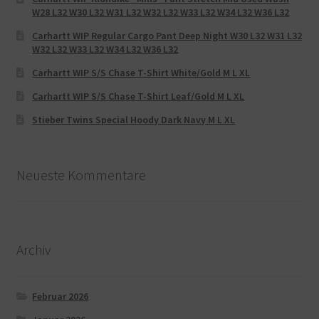
W28 L32 W30 L32 W31 L32 W32 L32 W33 L32 W34 L32 W36 L32
Carhartt WIP Regular Cargo Pant Deep Night W30 L32 W31 L32
W32 L32 W33 L32 W34 L32 W36 L32
Carhartt WIP S/S Chase T-Shirt White/Gold M L XL
Carhartt WIP S/S Chase T-Shirt Leaf/Gold M L XL
Stieber Twins Special Hoody Dark Navy M L XL
Neueste Kommentare
Archiv
Februar 2026