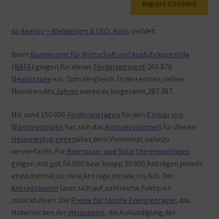
Report Content
Warenkorb
da Agency – Webdesign & SEO, Köln
meldet:
Beim
Bundesamt für Wirtschaft und Ausfuhrkontrolle
(
BAFA
) gingen
für
dieses
Fördersegment
260.876
Neuanträge
ein. Zum
Vergleich: In
den
ersten
sieben
Monaten
des
Jahres
waren
es
insgesamt
287.367.
Mit
rund
150.000
Förderanträgen
für
den
Einbau von
Wärmepumpen
hat
sich
das
Antragsvolumen
für
diesen
Heizungstyp
gegen
über
dem
Vormonat
nahezu
vervierfacht. Für
Biomasse- und Solarthermieanlagen
gingen
mit
gut
56.000
bzw. knapp
30.000
Anträgen
jeweils
etwa
dreimal
so
viele
Anträge
ein
wie
im
Juli. Der
Antragsboom
lässt
sich
auf
zahlreiche
Faktoren
zurückführen: Die
Preise für fossile Energieträger
, das
Näherrücken
der
Heizsaison
, die
Ankündigung
der