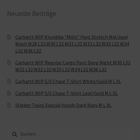
Neueste Beiträge
Carhartt WIP Klondike “Mills“ Pant Stretch Mid Used
Wash W28 L32 W30 L32 W31 L32 W32 L32 W33 L32 W34
L32 W36 L32
Carhartt WIP Regular Cargo Pant Deep Night W30 L32
W31 L32 W32 L32 W33 L32 W34 L32 W36 L32
Carhartt WIP S/S Chase T-Shirt White/Gold M L XL
Carhartt WIP S/S Chase T-Shirt Leaf/Gold M L XL
Stieber Twins Special Hoody Dark Navy M L XL
Suche
nach: