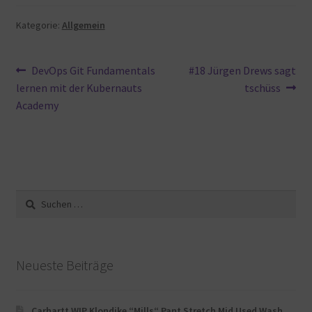
Kategorie:
Allgemein
Beitragsnavigation
Vorheriger
Nächster
DevOps Git Fundamentals
#18 Jürgen Drews sagt
Beitrag:
Beitrag:
lernen mit der Kubernauts
tschüss
Academy
Suche
nach:
Neueste Beiträge
Carhartt WIP Klondike “Mills“ Pant Stretch Mid Used Wash