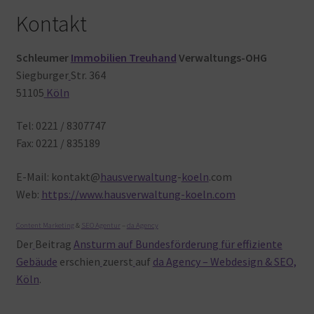
Kontakt
Schleumer
Immobilien Treuhand
Verwaltungs-OHG
Siegburger
Str. 364
51105
Köln
Tel: 0221 / 8307747
Fax: 0221 / 835189
E-Mail: kontakt@
hausverwaltung
-
koeln
.com
Web:
https://www.hausverwaltung-koeln.com
Content Marketing
&
SEO Agentur
–
da Agency
Der
Beitrag
Ansturm auf Bundesförderung für effiziente
Gebäude
erschien
zuerst
auf
da Agency – Webdesign & SEO,
Köln
.