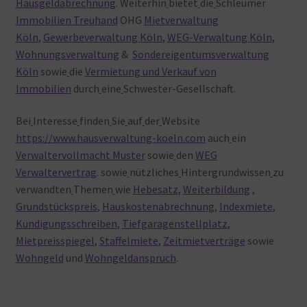
Hausgeldabrechnung
. Weiterhin
bietet
die
Schleumer
Immobilien Treuhand
OHG
Mietverwaltung
Köln
,
Gewerbeverwaltung Köln
,
WEG-Verwaltung Köln
,
Wohnungsverwaltung
&
Sondereigentumsverwaltung
Köln
sowie
die
Vermietung und Verkauf von
Immobilien
durch
eine
Schwester-Gesellschaft.
Bei
Interesse
finden
Sie
auf
der
Website
https://www.hausverwaltung-koeln.com
auch
ein
Verwaltervollmacht Muster
sowie
den
WEG
Verwaltervertrag
. sowie
nützliches
Hintergrundwissen
zu
verwandten
Themen
wie
Hebesatz
,
Weiterbildung
,
Grundstückspreis
,
Hauskostenabrechnung
,
Indexmiete
,
Kündigungsschreiben
,
Tiefgaragenstellplatz
,
Mietpreisspiegel
,
Staffelmiete
,
Zeitmietverträge
sowie
Wohngeld
und
Wohngeldanspruch
.