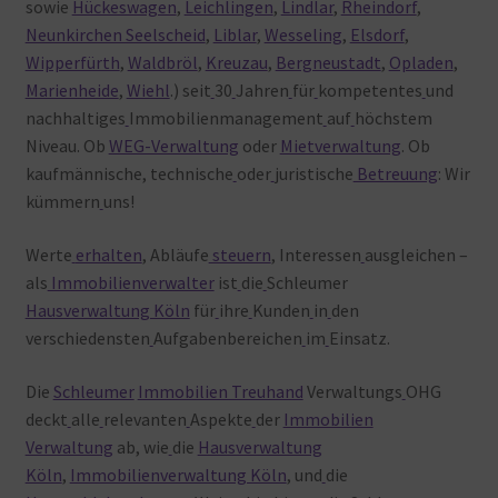
sowie
Hückeswagen
,
Leichlingen
,
Lindlar
,
Rheindorf
,
Neunkirchen Seelscheid
,
Liblar
,
Wesseling
,
Elsdorf
,
Wipperfürth
,
Waldbröl
,
Kreuzau
,
Bergneustadt
,
Opladen
,
Marienheide
,
Wiehl
.) seit
30
Jahren
für
kompetentes
und
nachhaltiges
Immobilienmanagement
auf
höchstem
Niveau. Ob
WEG-Verwaltung
oder
Mietverwaltung
. Ob
kaufmännische, technische
oder
juristische
Betreuung
: Wir
kümmern
uns!
Werte
erhalten
, Abläufe
steuern
, Interessen
ausgleichen –
als
Immobilienverwalter
ist
die
Schleumer
Hausverwaltung Köln
für
ihre
Kunden
in
den
verschiedensten
Aufgabenbereichen
im
Einsatz.
Die
Schleumer
Immobilien Treuhand
Verwaltungs
OHG
deckt
alle
relevanten
Aspekte
der
Immobilien
Verwaltung
ab, wie
die
Hausverwaltung
Köln
,
Immobilienverwaltung Köln
, und
die