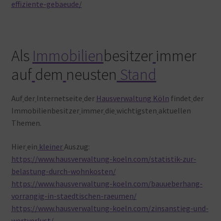
effiziente-gebaeude/
Als
Immobilien
besitzer
immer
auf
dem
neusten
Stand
Auf
der
Internetseite
der
Hausverwaltung Köln
findet
der
Immobilienbesitzer
immer
die
wichtigsten
aktuellen
Themen.
Hier
ein
kleiner
Auszug:
https://www.hausverwaltung-koeln.com/statistik-zur-
belastung-durch-wohnkosten/
https://www.hausverwaltung-koeln.com/bauueberhang-
vorrangig-in-staedtischen-raeumen/
https://www.hausverwaltung-koeln.com/zinsanstieg-und-
wertverlust/