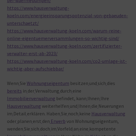
bei-waermepumpen/
https://www.hausverwaltung-
koeln.com/energieeinsparungspotenzial-von-gebaeuden-
unterschaetzt/
https://www.hausverwaltung-koeln.com/warum-reine-
online-eigentuemerversammlungen-so-wichtig-sind/
https://www.hausverwaltung-koeln.com/zertifizierter-
verwalter-erst-ab-2023/
https://www.hausverwaltung-koeln.com/co2-umlage-ist-
wichtig-aber-aufschiebbar/
Wenn
Sie
Wohnungseigentum
besitzen
und
sich
dies
bereits
in
der
Verwaltung
durch
eine
Immobilienverwaltung
befindet, kann
Ihnen
Ihre
Hausverwaltung
weiterhelfen
und
Ihnen
die
Neuerungen
im
Detail
erklären. Haben
Sie
noch
keine
Hausverwaltung
oder
planen
erst
den
Erwerb
von Wohnungseigentum,
wenden
Sie
sich
doch
im
Vorfeld
an
eine
kompetente