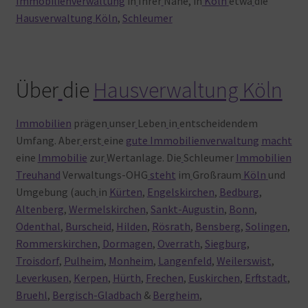
Immobilienverwaltung
in
Ihrer
Nähe, in
Köln
etwa
die
Hausverwaltung Köln
,
Schleumer
Über
die
Hausverwaltung Köln
Immobilien
prägen
unser
Leben
in
entscheidendem
Umfang. Aber
erst
eine
gute Immobilienverwaltung
macht
eine
Immobilie
zur
Wertanlage. Die
Schleumer
Immobilien
Treuhand
Verwaltungs-OHG
steht
im
Großraum
Köln
und
Umgebung (auch
in
Kürten
,
Engelskirchen
,
Bedburg
,
Altenberg
,
Wermelskirchen
,
Sankt-Augustin
,
Bonn
,
Odenthal
,
Burscheid
,
Hilden
,
Rösrath
,
Bensberg
,
Solingen
,
Rommerskirchen
,
Dormagen
,
Overrath
,
Siegburg
,
Troisdorf
,
Pulheim
,
Monheim
,
Langenfeld
,
Weilerswist
,
Leverkusen
,
Kerpen
,
Hürth
,
Frechen
,
Euskirchen
,
Erftstadt
,
Bruehl
,
Bergisch-Gladbach
&
Bergheim
,