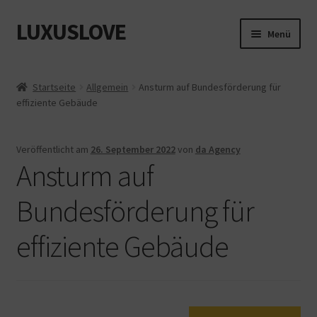
LUXUSLOVE
Zur
Zum
Menü
Navigation
Inhalt
springen
springen
Start
Startseite
Allgemein
Ansturm auf Bundesförderung für
effiziente Gebäude
Cookie-Richtlinie (EU)
Datenschutz
Veröffentlicht am
26. September 2022
von
da Agency
Ansturm auf
Impressum
Bundesförderung für
Kasse
effiziente Gebäude
Mein Konto
Shop