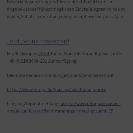
Bewerbungsunterlagen. Diese
reichst
Du
bitte
unter
Angabe
deines
frühestmöglichen
Einstellungstermins
und
deiner
Gehaltsvorstellung über
unser
Bewerberportal
ein.
Jetzt online bewerben!
Für
Rückfragen
steht
Ihnen
Frau
Hildebrandt
gerne
unter
+49 (0)214
8668-231
zur
Verfügung.
Diese
Stellenausschreibung
ist
zuerst
erschienen
auf:
https://www.reloga.de/karriere/stellenangebote
Link
zur
Originalmeldung:
https://www.reloga.de/ueber-
uns/aktuelles/stoffstrommanager-mwd-gesucht-15