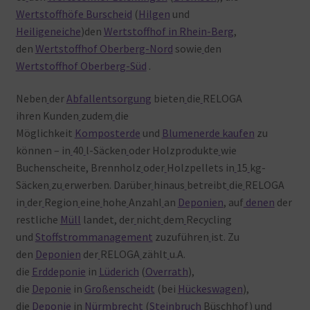
Wertstoffhöfe Burscheid
(
Hilgen
und
Heiligeneiche
)den
Wertstoffhof in Rhein-Berg
,
den
Wertstoffhof Oberberg-Nord
sowie
den
Wertstoffhof Oberberg-Süd
.
Neben
der
Abfallentsorgung
bieten
die
RELOGA
ihren Kunden
zudem
die
Möglichkeit
Komposterde
und
Blumenerde kaufen
zu
können – in
40
l-Säcken
oder
Holzprodukte
wie
Buchenscheite, Brennholz
oder
Holzpellets in
15
kg-
Säcken
zu
erwerben. Darüber
hinaus
betreibt
die
RELOGA
in
der
Region
eine
hohe
Anzahl
an
Deponien
, auf
denen
der
restliche
Müll
landet, der
nicht
dem
Recycling
und
Stoffstrommanagement
zuzuführen
ist. Zu
den
Deponien
der
RELOGA
zählt
u.A.
die
Erddeponie
in
Lüderich
(
Overrath
),
die
Deponie
in
Großenscheidt
(bei
Hückeswagen
),
die
Deponie
in
Nürmbrecht
(
Steinbruch
Büschhof) und