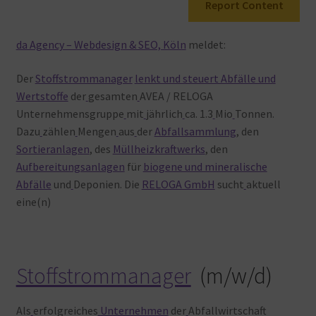
Report Content
Warenkorb
da Agency – Webdesign & SEO, Köln
meldet:
Der
Stoffstrommanager
lenkt und steuert Abfälle und
Wertstoffe
der
gesamten
AVEA / RELOGA
Unternehmensgruppe
mit
jährlich
ca. 1.3
Mio
Tonnen.
Dazu
zählen
Mengen
aus
der
Abfallsammlung
, den
Sortieranlagen
, des
Müllheizkraftwerks
, den
Aufbereitungsanlagen
für
biogene und mineralische
Abfälle
und
Deponien. Die
RELOGA GmbH
sucht
aktuell
eine(n)
Stoffstrommanager
(m/w/d)
Als
erfolgreiches
Unternehmen
der
Abfallwirtschaft