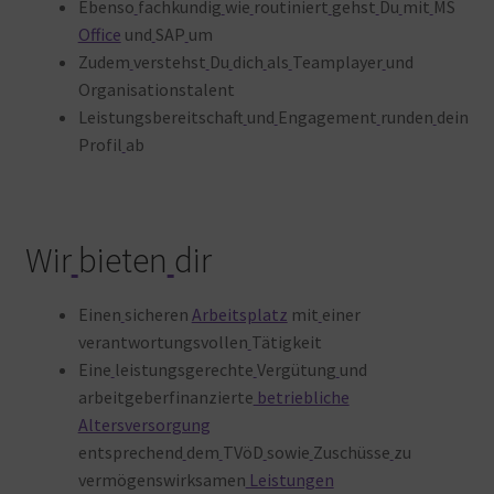
Ebenso
fachkundig
wie
routiniert
gehst
Du
mit
MS
Office
und
SAP
um
Zudem
verstehst
Du
dich
als
Teamplayer
und
Organisationstalent
Leistungsbereitschaft
und
Engagement
runden
dein
Profil
ab
Wir
bieten
dir
Einen
sicheren
Arbeitsplatz
mit
einer
verantwortungsvollen
Tätigkeit
Eine
leistungsgerechte
Vergütung
und
arbeitgeberfinanzierte
betriebliche
Altersversorgung
entsprechend
dem
TVöD
sowie
Zuschüsse
zu
vermögenswirksamen
Leistungen