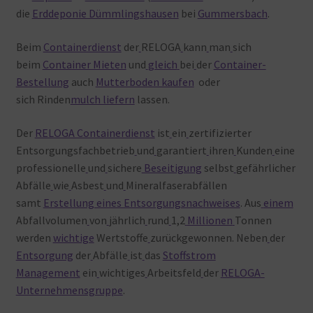
die
Erddeponie Dümmlingshausen
bei
Gummersbach
.
Beim
Containerdienst
der
RELOGA
kann
man
sich
beim
Container Mieten
und
gleich
bei
der
Container-
Bestellung
auch
Mutterboden kaufen
oder
sich Rinden
mulch liefern
lassen.
Der
RELOGA Containerdienst
ist
ein
zertifizierter
Entsorgungsfachbetrieb
und
garantiert
ihren
Kunden
eine
professionelle
und
sichere
Beseitigung
selbst
gefährlicher
Abfälle
wie
Asbest
und
Mineralfaserabfällen
samt
Erstellung eines Entsorgungsnachweises
. Aus
einem
Abfallvolumen
von
jährlich
rund
1,2
Millionen
Tonnen
werden
wichtige
Wertstoffe
zurückgewonnen. Neben
der
Entsorgung
der
Abfälle
ist
das
Stoffstrom
Management
ein
wichtiges
Arbeitsfeld
der
RELOGA-
Unternehmensgruppe
.