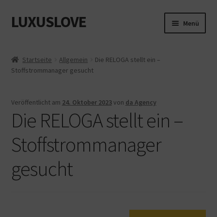
LUXUSLOVE
Zur
Zum
Menü
Navigation
Inhalt
springen
springen
Start
Startseite
Allgemein
Die RELOGA stellt ein –
Stoffstrommanager gesucht
Cookie-Richtlinie (EU)
Datenschutz
Veröffentlicht am
24. Oktober 2023
von
da Agency
Die RELOGA stellt ein –
Impressum
Stoffstrommanager
Kasse
gesucht
Mein Konto
Shop