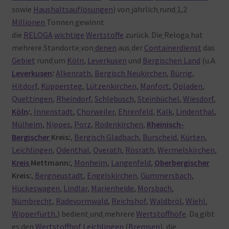
sowie
Haushaltsauflösungen
) von
jährlich
rund
1,2
Millionen
Tonnen
gewinnt
die
RELOGA
wichtige
Wertstoffe
zurück. Die
Reloga
hat
mehrere Standorte
von
denen
aus
der
Containerdienst
das
Gebiet
rund
um
Köln
,
Leverkusen
und
Bergischen Land
(u.A.
Leverkusen
:
Alkenrath
,
Bergisch Neukirchen
,
Bürrig
,
Hitdorf
,
Küppersteg
,
Lützenkirchen
,
Manfort
,
Opladen
,
Quettingen
,
Rheindorf
,
Schlebusch
,
Steinbüchel
,
Wiesdorf
,
Köln
:
,
Innenstadt
,
Chorweiler
,
Ehrenfeld
,
Kalk
,
Lindenthal
,
Mülheim
,
Nippes
,
Porz
,
Rodenkirchen
,
Rheinisch-
Bergischer
Kreis
:
,
Bergisch Gladbach
,
Burscheid
,
Kürten
,
Leichlingen
,
Odenthal
,
Overath
,
Rösrath
,
Wermelskirchen
,
Kreis
Mettmann
:
,
Monheim
,
Langenfeld
,
Oberbergischer
Kreis
:
,
Bergneustadt
,
Engelskirchen
,
Gummersbach
,
Hückeswagen
,
Lindlar
,
Marienheide
,
Morsbach
,
Nümbrecht
,
Radevormwald
,
Reichshof
,
Waldbröl
,
Wiehl
,
Wipperfürth
,) bedient
und
mehrere
Wertstoffhöfe
. Da
gibt
es
den
Wertstoffhof Leichlingen
(
Bremsen
), die