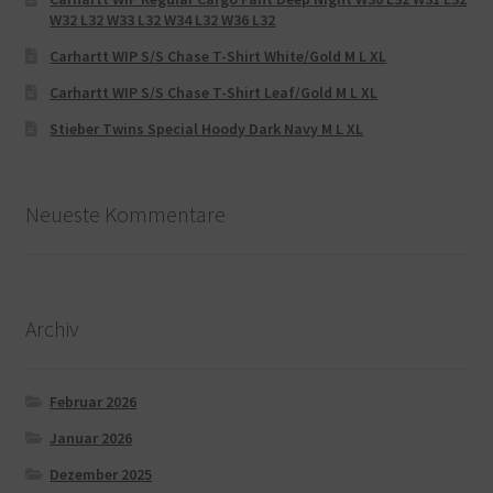
W32 L32 W33 L32 W34 L32 W36 L32
Carhartt WIP S/S Chase T-Shirt White/Gold M L XL
Carhartt WIP S/S Chase T-Shirt Leaf/Gold M L XL
Stieber Twins Special Hoody Dark Navy M L XL
Neueste Kommentare
Archiv
Februar 2026
Januar 2026
Dezember 2025