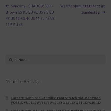
Beitragsnavigation
Vorheriger
Nächster
Saucony – SHADOW 5000
Wärmeplanungsgesetz im
Beitrag:
Beitrag:
Brown US 8.5 EU 42 US 9.5 EU
Bundestag
43 US 10 EU 44 US 11 Eu 45 US
11.5 EU 46
Suche
nach:
Neueste Beiträge
Carhartt WIP Klondike “Mills“ Pant Stretch Mid Used Wash
W28 L32 W30 L32 W31 L32 W32 L32 W33 L32 W34 L32 W36 L32
Carhartt WIP Regular Cargo Pant Deep Night W30 L32 W31 L32