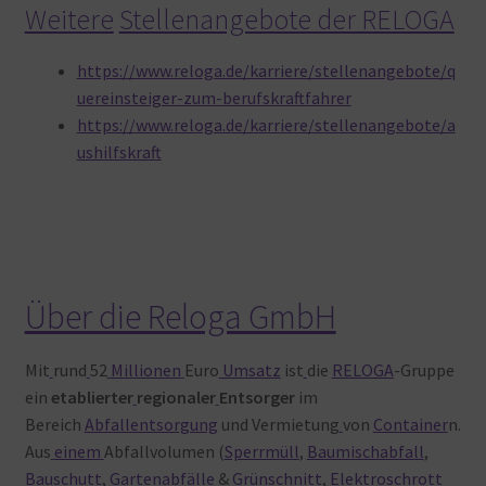
Weitere
Stellenangebote der RELOGA
https://www.reloga.de/karriere/stellenangebote/q
uereinsteiger-zum-berufskraftfahrer
https://www.reloga.de/karriere/stellenangebote/a
ushilfskraft
Über die Reloga GmbH
Mit
rund
52
Millionen
Euro
Umsatz
ist
die
RELOGA
-Gruppe
ein
etablierter
regionaler
Entsorger
im
Bereich
Abfallentsorgung
und Vermietung
von
Container
n.
Aus
einem
Abfallvolumen (
Sperrmüll
,
Baumischabfall
,
Bauschutt
,
Gartenabfälle
&
Grünschnitt
,
Elektroschrott