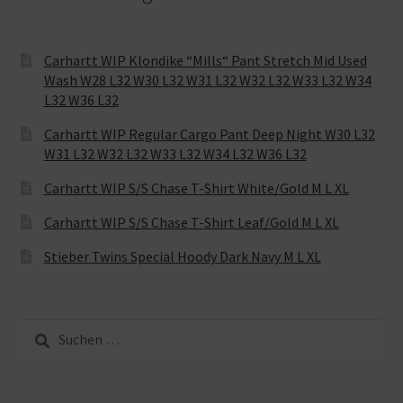
Carhartt WIP Klondike “Mills“ Pant Stretch Mid Used
Wash W28 L32 W30 L32 W31 L32 W32 L32 W33 L32 W34
L32 W36 L32
Carhartt WIP Regular Cargo Pant Deep Night W30 L32
W31 L32 W32 L32 W33 L32 W34 L32 W36 L32
Carhartt WIP S/S Chase T-Shirt White/Gold M L XL
Carhartt WIP S/S Chase T-Shirt Leaf/Gold M L XL
Stieber Twins Special Hoody Dark Navy M L XL
Suche
nach: