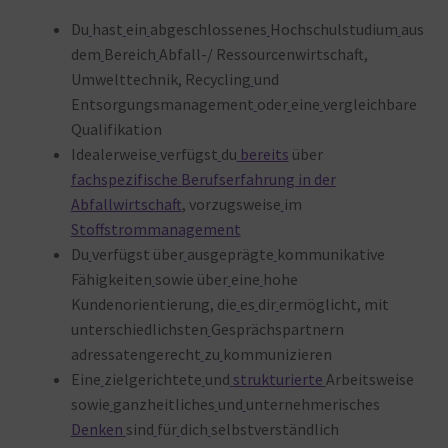
Du
hast
ein
abgeschlossenes
Hochschulstudium
aus
dem
Bereich
Abfall-/ Ressourcenwirtschaft,
Umwelttechnik, Recycling
und
Entsorgungsmanagement
oder
eine
vergleichbare
Qualifikation
Idealerweise
verfügst
du
bereits
über
fachspezifische Berufserfahrung in der
Abfallwirtschaft
, vorzugsweise
im
Stoffstrommanagement
Du
verfügst über
ausgeprägte
kommunikative
Fähigkeiten
sowie über
eine
hohe
Kundenorientierung, die
es
dir
ermöglicht, mit
unterschiedlichsten
Gesprächspartnern
adressatengerecht
zu
kommunizieren
Eine
zielgerichtete
und
strukturierte
Arbeitsweise
sowie
ganzheitliches
und
unternehmerisches
Denken
sind
für
dich
selbstverständlich