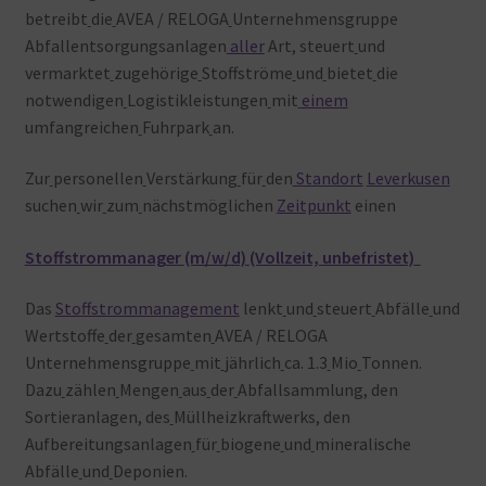
betreibt
die
AVEA / RELOGA
Unternehmensgruppe
Abfallentsorgungsanlagen
aller
Art, steuert
und
vermarktet
zugehörige
Stoffströme
und
bietet
die
notwendigen
Logistikleistungen
mit
einem
umfangreichen
Fuhrpark
an.
Zur
personellen
Verstärkung
für
den
Standort
Leverkusen
suchen
wir
zum
nächstmöglichen
Zeitpunkt
einen
Stoffstrommanager
(m/w/d)
(Vollzeit, unbefristet)
Das
Stoffstrommanagement
lenkt
und
steuert
Abfälle
und
Wertstoffe
der
gesamten
AVEA / RELOGA
Unternehmensgruppe
mit
jährlich
ca. 1.3
Mio
Tonnen.
Dazu
zählen
Mengen
aus
der
Abfallsammlung, den
Sortieranlagen, des
Müllheizkraftwerks, den
Aufbereitungsanlagen
für
biogene
und
mineralische
Abfälle
und
Deponien.