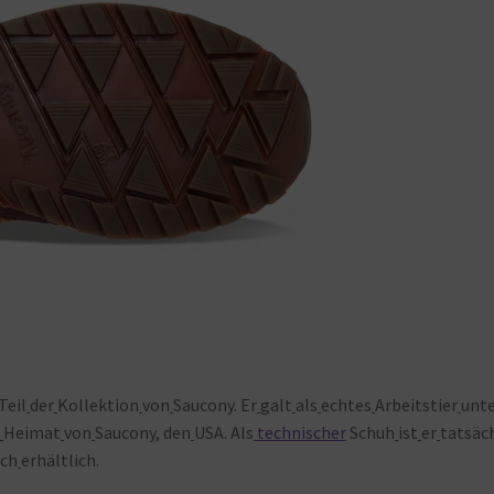
Teil
der
Kollektion
von
Saucony. Er
galt
als
echtes
Arbeitstier
unt
r
Heimat
von
Saucony, den
USA. Als
technischer
Schuh
ist
er
tatsäc
ch
erhältlich.