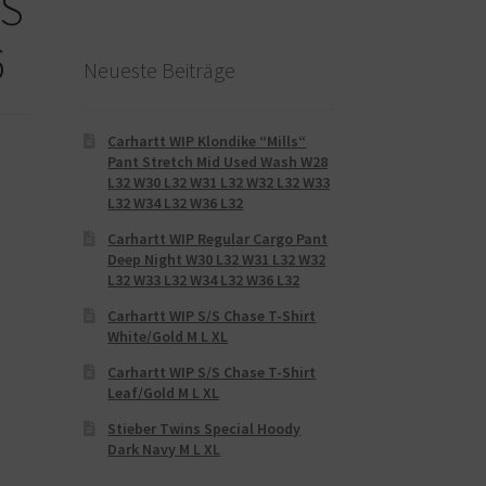
US
6
Neueste Beiträge
Carhartt WIP Klondike “Mills“
Pant Stretch Mid Used Wash W28
L32 W30 L32 W31 L32 W32 L32 W33
L32 W34 L32 W36 L32
Carhartt WIP Regular Cargo Pant
Deep Night W30 L32 W31 L32 W32
L32 W33 L32 W34 L32 W36 L32
Carhartt WIP S/S Chase T-Shirt
White/Gold M L XL
Carhartt WIP S/S Chase T-Shirt
Leaf/Gold M L XL
Stieber Twins Special Hoody
Dark Navy M L XL