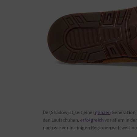
Der
Shadow
ist
seit
einer
ganzen
Generation
den
Laufschuhen,
erfolgreich
vor
allem
in
de
nach
wie
vor
in
einigen
Regionen
weltweit
no