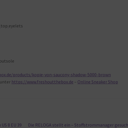
top
eyelets
outsole
box.de/products/kopie-von-saucony-shadow-5000-brown
unter
https://www.freshoutthebox.de
–
Online Sneaker Shop
Nächster
 US 8 EU 39
Die RELOGA stellt ein – Stoffstrommanager gesuc