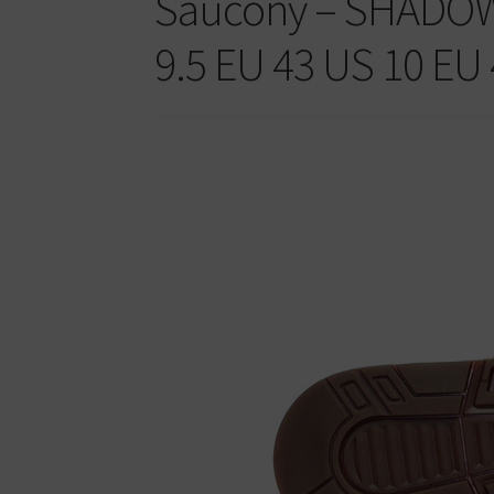
Saucony – SHADOW 
9.5 EU 43 US 10 EU 