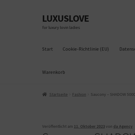
LUXUSLOVE
Zur
Zum
Navigation
Inhalt
for luxury lovin ladies
springen
springen
Start
Cookie-Richtlinie (EU)
Datens
Warenkorb
Start
Cookie-Richtlinie (EU)
Datenschutz
Im
Startseite
Fashion
Saucony – SHADOW 5000 B
Veröffentlicht am
11. Oktober 2023
von
da Agency