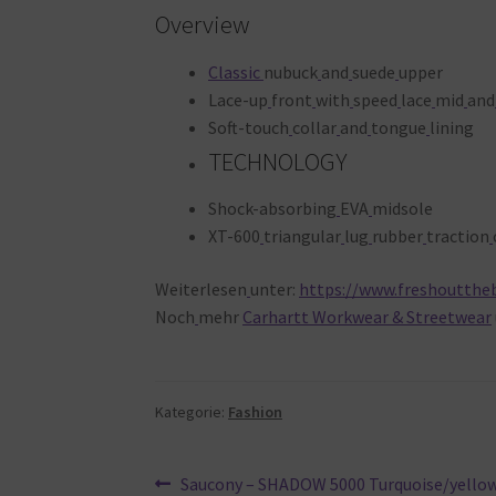
Overview
Classic
nubuck
and
suede
upper
Lace-up
front
with
speed
lace
mid
and
Soft-touch
collar
and
tongue
lining
TECHNOLOGY
Shock-absorbing
EVA
midsole
XT-600
triangular
lug
rubber
traction
Weiterlesen
unter:
https://www.freshoutthe
Noch
mehr
Carhartt Workwear & Streetwear
Kategorie:
Fashion
Beitragsnavigation
Vorheriger
Saucony – SHADOW 5000 Turquoise/yellow