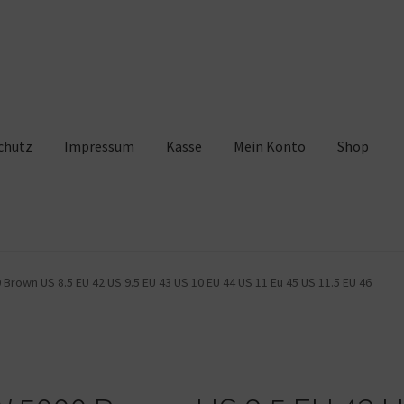
chutz
Impressum
Kasse
Mein Konto
Shop
pressum
Kasse
Mein Konto
Shop
Warenkorb
rown US 8.5 EU 42 US 9.5 EU 43 US 10 EU 44 US 11 Eu 45 US 11.5 EU 46