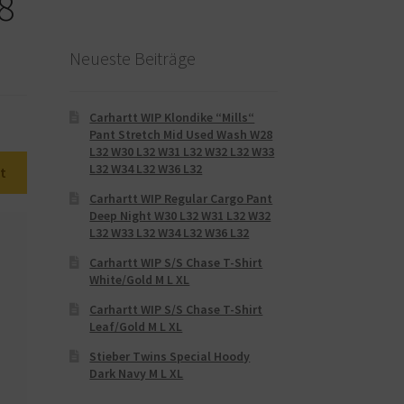
8
Neueste Beiträge
Carhartt WIP Klondike “Mills“
Pant Stretch Mid Used Wash W28
L32 W30 L32 W31 L32 W32 L32 W33
L32 W34 L32 W36 L32
t
Carhartt WIP Regular Cargo Pant
Deep Night W30 L32 W31 L32 W32
L32 W33 L32 W34 L32 W36 L32
Carhartt WIP S/S Chase T-Shirt
White/Gold M L XL
Carhartt WIP S/S Chase T-Shirt
Leaf/Gold M L XL
Stieber Twins Special Hoody
Dark Navy M L XL