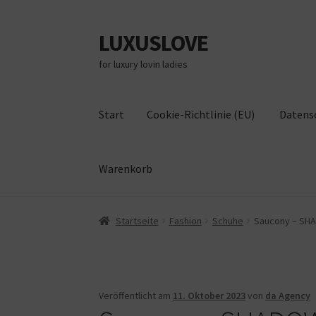
LUXUSLOVE
Zur
Zum
Navigation
Inhalt
for luxury lovin ladies
springen
springen
Start
Cookie-Richtlinie (EU)
Datens
Warenkorb
Start
Cookie-Richtlinie (EU)
Datenschutz
Im
Startseite
Fashion
Schuhe
Saucony – SHAD
Veröffentlicht am
11. Oktober 2023
von
da Agency