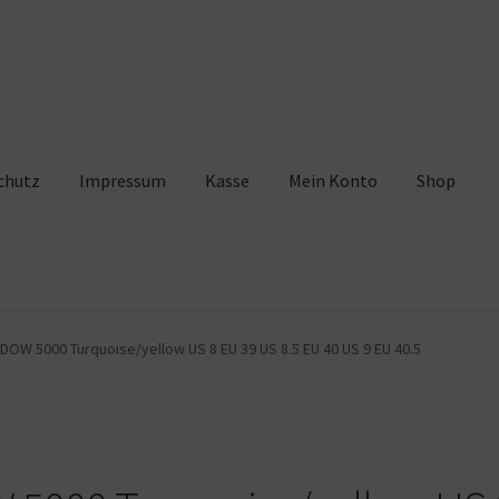
chutz
Impressum
Kasse
Mein Konto
Shop
pressum
Kasse
Mein Konto
Shop
Warenkorb
OW 5000 Turquoise/yellow US 8 EU 39 US 8.5 EU 40 US 9 EU 40.5