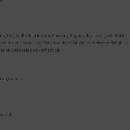
w
ion
Teil
der
Kollektion
von
Saucony. Er
galt
als
echtes
Arbeitstier
lem
in
der
Heimat
von
Saucony, den
USA. Als
technischer
Schuh
ist
ionen
weltweit
noch
erhältlich.
top
eyelets
outsole