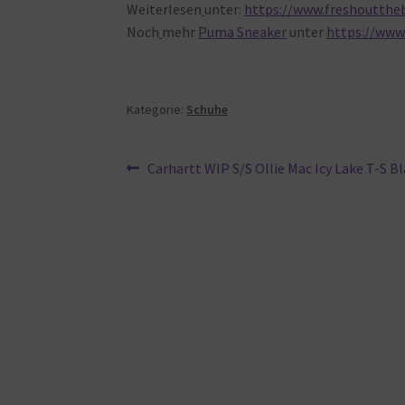
Weiterlesen
unter:
https://www.freshoutthe
Noch
mehr
Puma Sneaker
unter
https://www
Kategorie:
Schuhe
Beitragsnavigation
Vorheriger
Carhartt WIP S/S Ollie Mac Icy Lake T-S Bl
Beitrag: