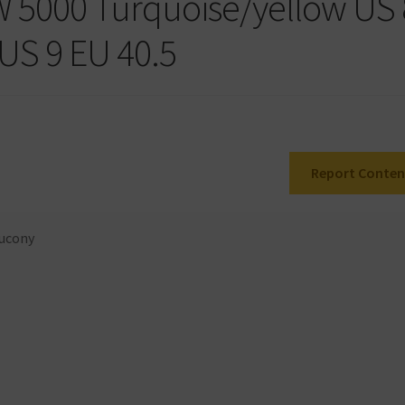
5000 Turquoise/yellow US 
 US 9 EU 40.5
Report Conten
ucony