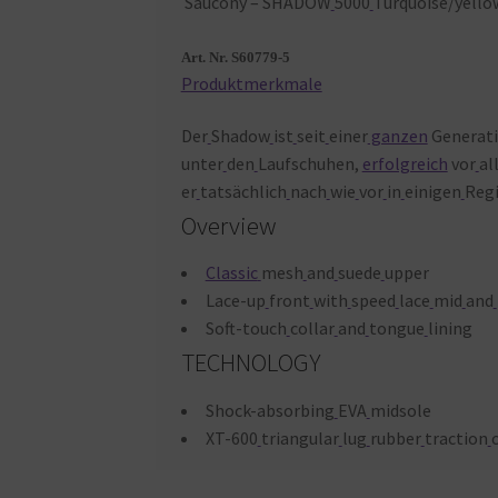
Saucony – SHADOW
5000
Turquoise/yello
Art. Nr. S60779-5
Produktmerkmale
Der
Shadow
ist
seit
einer
ganzen
Generat
unter
den
Laufschuhen,
erfolgreich
vor
al
er
tatsächlich
nach
wie
vor
in
einigen
Reg
Overview
Classic
mesh
and
suede
upper
Lace-up
front
with
speed
lace
mid
and
Soft-touch
collar
and
tongue
lining
TECHNOLOGY
Shock-absorbing
EVA
midsole
XT-600
triangular
lug
rubber
traction