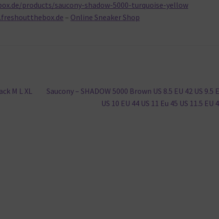
box.de/products/saucony-shadow-5000-turquoise-yellow
.freshoutthebox.de
–
Online Sneaker Shop
Nächster
ack M L XL
Saucony – SHADOW 5000 Brown US 8.5 EU 42 US 9.5 
Beitrag:
US 10 EU 44 US 11 Eu 45 US 11.5 EU 