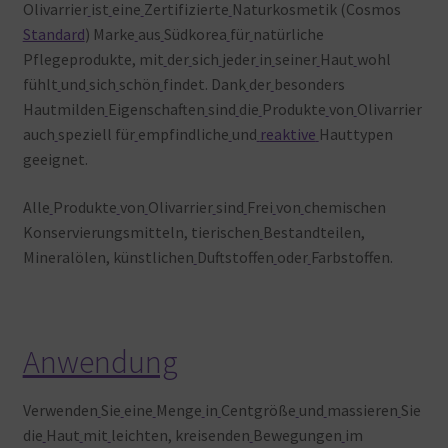
Olivarrier
ist
eine
Zertifizierte
Naturkosmetik (Cosmos
Standard
) Marke
aus
Südkorea
für
natürliche
Pflegeprodukte, mit
der
sich
jeder
in
seiner
Haut
wohl
fühlt
und
sich
schön
findet. Dank
der
besonders
Hautmilden
Eigenschaften
sind
die
Produkte
von
Olivarrier
auch
speziell
für
empfindliche
und
reaktive
Hauttypen
geeignet.
Alle
Produkte
von
Olivarrier
sind
Frei
von
chemischen
Konservierungsmitteln, tierischen
Bestandteilen,
Mineralölen, künstlichen
Duftstoffen
oder
Farbstoffen.
Anwendung
Verwenden
Sie
eine
Menge
in
Centgröße
und
massieren
Sie
die
Haut
mit
leichten, kreisenden
Bewegungen
im