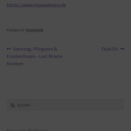
https://www.missandmissy.de
Kategorie:
Kosmetik
Beitragsnavigation
Vorheriger
Nächster
Vatertag, Pfingsten &
Fluid Oil
Beitrag:
Beitrag:
Fronleichnam – Last Minute
Nordsee
Suche
nach:
Neueste Beiträge