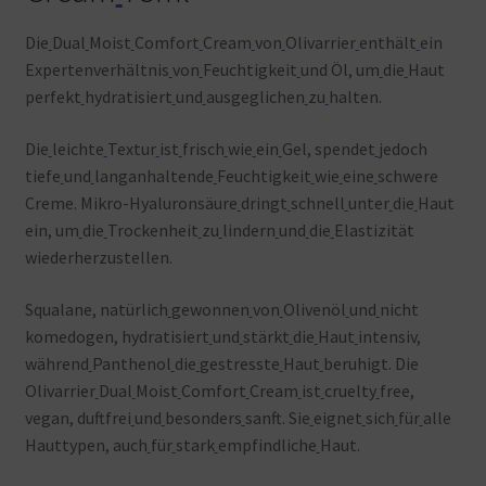
Die
Dual
Moist
Comfort
Cream
von
Olivarrier
enthält
ein
Expertenverhältnis
von
Feuchtigkeit
und Öl, um
die
Haut
perfekt
hydratisiert
und
ausgeglichen
zu
halten.
Die
leichte
Textur
ist
frisch
wie
ein
Gel, spendet
jedoch
tiefe
und
langanhaltende
Feuchtigkeit
wie
eine
schwere
Creme. Mikro-Hyaluronsäure
dringt
schnell
unter
die
Haut
ein, um
die
Trockenheit
zu
lindern
und
die
Elastizität
wiederherzustellen.
Squalane, natürlich
gewonnen
von
Olivenöl
und
nicht
komedogen, hydratisiert
und
stärkt
die
Haut
intensiv,
während
Panthenol
die
gestresste
Haut
beruhigt. Die
Olivarrier
Dual
Moist
Comfort
Cream
ist
cruelty
free,
vegan, duftfrei
und
besonders
sanft. Sie
eignet
sich
für
alle
Hauttypen, auch
für
stark
empfindliche
Haut.