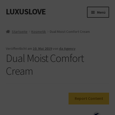
LUXUSLOVE
Zur
Zum
Menü
Navigation
Inhalt
springen
springen
Start
Startseite
Kosmetik
Dual Moist Comfort Cream
Cookie-Richtlinie (EU)
Veröffentlicht am
10. Mai 2019
von
da Agency
Datenschutz
Dual Moist Comfort
Impressum
Cream
Kasse
Mein Konto
Report Content
Shop