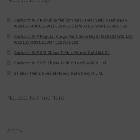
Carhartt WIP Klondike “Mills“ Pant Stretch Mid Used Wash
W28 L32 W30 L32 W31 L32 W32 L32 W33 L32 W34 L32 W36 L32
Carhartt WIP Regular Cargo Pant Deep Night W30 L32 W31 L32
W32 L32 W33 L32 W34 L32 W36 L32
Carhartt WIP S/S Chase T-Shirt White/Gold M L XL
Carhartt WIP S/S Chase T-Shirt Leaf/Gold M L XL
Stieber Twins Special Hoody Dark Navy M L XL
Neueste Kommentare
Archiv