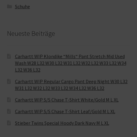
Schuhe
Neueste Beiträge
Carhartt WIP Klondike “Mills“ Pant Stretch Mid Used
Wash W28 L32 W30 L32 W31 L32 W32 L32 W33 L32 W34
L32 W36 L32
Carhartt WIP Regular Cargo Pant Deep Night W30 L32
W31 L32 W32 L32 W33 L32 W34 L32 W36 L32
Carhartt WIP S/S Chase T-Shirt White/Gold M L XL
Carhartt WIP S/S Chase T-Shirt Leaf/Gold M L XL
Stieber Twins Special Hoody Dark Navy M L XL