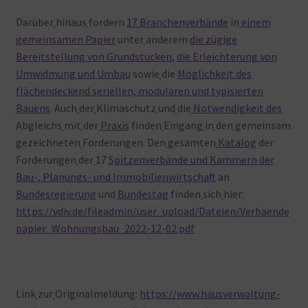
Darüber
hinaus
fordern
17 Branchenverbände
in
einem
gemeinsamen Papier
unter
anderem
die zügige
Bereitstellung von Grundstücken
,
die Erleichterung von
Umwidmung und Umbau
sowie
die
Möglichkeit des
flächendeckend seriellen, modularen und typisierten
Bauens
. Auch
der
Klimaschutz
und
die
Notwendigkeit des
Abgleichs
mit
der
Praxis
finden
Eingang
in
den
gemeinsam
gezeichneten
Forderungen. Den
gesamten
Katalog
der
Forderungen
der
17
Spitzenverbände und Kammern der
Bau-, Planungs- und Immobilienwirtschaft
an
Bundesregierung
und
Bundestag
finden
sich
hier:
https://vdiv.de/fileadmin/user_upload/Dateien/Verbaende
papier_Wohnungsbau_2022-12-02.pdf
Link
zur
Originalmeldung:
https://www.hausverwaltung-