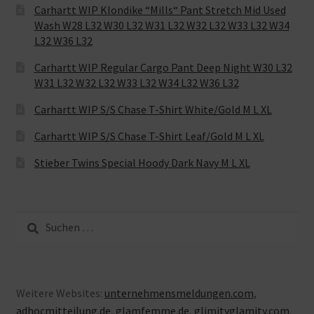
Carhartt WIP Klondike “Mills“ Pant Stretch Mid Used
Wash W28 L32 W30 L32 W31 L32 W32 L32 W33 L32 W34
L32 W36 L32
Carhartt WIP Regular Cargo Pant Deep Night W30 L32
W31 L32 W32 L32 W33 L32 W34 L32 W36 L32
Carhartt WIP S/S Chase T-Shirt White/Gold M L XL
Carhartt WIP S/S Chase T-Shirt Leaf/Gold M L XL
Stieber Twins Special Hoody Dark Navy M L XL
Suche
nach:
Weitere Websites:
unternehmensmeldungen.com
,
adhocmitteilung.de
,
glamfemme.de
,
glimityglamity.com
,