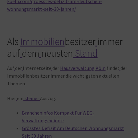
koeln.com/groesstes-defizit-am-deutschen-
wohnungsmarkt-seit-30-jahren/
Als
Immobilien
besitzer
immer
auf
dem
neusten
Stand
Auf
der
Internetseite
der
Hausverwaltung Köln
findet
der
Immobilienbesitzer
immer
die
wichtigsten
aktuellen
Themen.
Hier
ein
kleiner
Auszug:
Brancheninfos Kompakt Für WEG-
Verwaltungsbeiräte
Grösstes Defizit Am Deutschen Wohnungsmarkt
Seit 30 Jahren