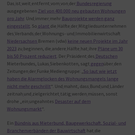
Das
ist
weit
entfernt
vom
von
der
Bundesregierung
ausgegebenen
Ziel von 400.000 neu gebauten Wohnungen
pro Jahr
. Und
immer
mehr
Bauprojekte werden ganz
eingestellt
. So
plant
die
Hälfte
der
Mitgliedsunternehmen
des
Verbands
der
Wohnungs- und
Immobilienwirtschaft
Niedersachsen
Bremen (vdw)
keine neuen Projekte im Jahr
2023
zu
beginnen, die
andere
Hälfte
hat
ihre
Pläne um 30
bis 50 Prozent reduziert
. Der
Präsident
des
Deutschen
Mieterbundes, Lukas
Siebenkotten, sagt
gegen
über
den
Zeitungen
der
Funke
Mediengruppe: „
So laut wie jetzt
haben die Alarmglocken des Wohnungsmangels lange
nicht mehr geschrillt
“. Und
mahnt, dass
Bund
und
Länder
zeitnah
und
zielgerichtet
tätig
werden
müssen, sonst
drohe „ein
ungeahntes
Desaster auf dem
Wohnungsmarkt
“.
Ein
Bündnis aus Mieterbund, Baugewerkschaft, Sozial- und
Branchenverbänden der Bauwirtschaft
hat
die