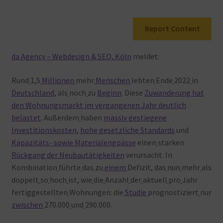
Warenkorb
Report Content
da Agency – Webdesign & SEO, Köln
meldet:
Rund
1,5
Millionen
mehr
Menschen
lebten
Ende
2022
in
Deutschland
, als
noch
zu
Beginn
. Diese
Zuwanderung hat
den Wohnungsmarkt im vergangenen Jahr deutlich
belastet
. Außerdem
haben
massiv gestiegene
Investitionskosten
,
hohe gesetzliche Standards
und
Kapazitäts- sowie Materialengpässe
einen
starken
Rückgang der Neubautätigkeiten
verursacht. In
Kombination
führte
das
zu
einem
Defizit, das
nun
mehr
als
doppelt
so
hoch
ist, wie
die
Anzahl
der
aktuell
pro
Jahr
fertiggestellten
Wohnungen: die
Studie
prognostiziert
nur
zwischen
270.000
und
290.000.