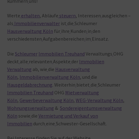
kümmern
uns!
Werte
erhalten
, Abläufe
steuern
, Interessen
ausgleichen –
als
Immobilienverwalter
ist
die
Schleumer
Hausverwaltung Köln
für
ihre
Kunden
in
den
verschiedensten
Aufgabenbereichen
im
Einsatz.
Die
Schleumer
Immobilien Treuhand
Verwaltungs
OHG
deckt
alle
relevanten
Aspekte
der
Immobilien
Verwaltung
ab, wie
die
Hausverwaltung
Köln
,
Immobilienverwaltung Köln
, und
die
Hausgeldabrechnung
. Weiterhin
bietet
die
Schleumer
Immobilien Treuhand
OHG
Mietverwaltung
Köln
,
Gewerbeverwaltung Köln
,
WEG-Verwaltung Köln
,
Wohnungsverwaltung
&
Sondereigentumsverwaltung
Köln
sowie
die
Vermietung und Verkauf von
Immobilien
durch
eine
Schwester-Gesellschaft.
Bei
Interesse
finden
Sie
auf
der
Website