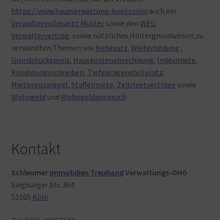
https://www.hausverwaltung-koeln.com
auch
ein
Verwaltervollmacht Muster
sowie
den
WEG
Verwaltervertrag
. sowie
nützliches
Hintergrundwissen
zu
verwandten
Themen
wie
Hebesatz
,
Weiterbildung
,
Grundstückspreis
,
Hauskostenabrechnung
,
Indexmiete
,
Kündigungsschreiben
,
Tiefgaragenstellplatz
,
Mietpreisspiegel
,
Staffelmiete
,
Zeitmietverträge
sowie
Wohngeld
und
Wohngeldanspruch
.
Kontakt
Schleumer
Immobilien Treuhand
Verwaltungs-OHG
Siegburger
Str. 364
51105
Köln