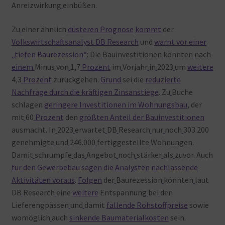
Anreizwirkung
einbüßen.
Zu
einer ähnlich
düsteren Prognose
kommt
der
Volkswirtschaftsanalyst DB Research
und
warnt vor einer
„tiefen Baurezession“
: Die
Bauinvestitionen
könnten
nach
einem
Minus
von
1,7
Prozent
im
Vorjahr
in
2023
um
weitere
4,3
Prozent
zurückgehen.
Grund
sei
die
reduzierte
Nachfrage durch die kräftigen Zinsanstiege
. Zu
Buche
schlagen
geringere Investitionen im Wohnungsbau
, der
mit
60
Prozent
den
größten Anteil der Bauinvestitionen
ausmacht. In
2023
erwartet
DB
Research
nur
noch
303.200
genehmigte
und
246.000
fertiggestellte
Wohnungen.
Damit
schrumpfe
das
Angebot
noch
stärker
als
zuvor. Auch
für den Gewerbebau sagen die Analysten nachlassende
Aktivitäten voraus
.
Folgen
der
Baurezession
könnten
laut
DB
Research
eine
weitere
Entspannung
bei
den
Lieferengpässen
und
damit
fallende Rohstoffpreise
sowie
womöglich
auch
sinkende Baumaterialkosten
sein.