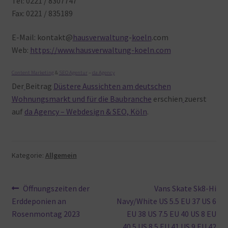
Tel: 0221 / 8307747
Fax: 0221 / 835189
E-Mail: kontakt@
hausverwaltung
-
koeln
.com
Web:
https://www.hausverwaltung-koeln.com
Content Marketing
&
SEO Agentur
–
da Agency
Der
Beitrag
Düstere Aussichten am deutschen
Wohnungsmarkt und für die Baubranche
erschien
zuerst
auf
da Agency – Webdesign & SEO, Köln
.
Kategorie:
Allgemein
Beitragsnavigation
Vorheriger
Nächster
Öffnungszeiten der
Vans Skate Sk8-Hi
Beitrag:
Beitrag:
Erddeponien an
Navy/White US 5.5 EU 37 US 6
Rosenmontag 2023
EU 38 US 7.5 EU 40 US 8 EU
40.5 US 8.5 EU 41 US 9 EU 42