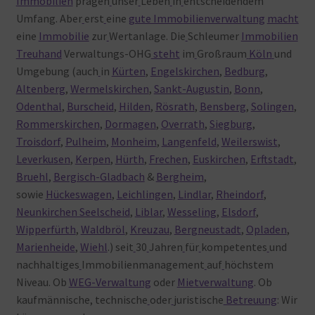
Immobilien
prägen
unser
Leben
in
entscheidendem
Umfang. Aber
erst
eine
gute Immobilienverwaltung
macht
eine
Immobilie
zur
Wertanlage. Die
Schleumer
Immobilien
Treuhand
Verwaltungs-OHG
steht
im
Großraum
Köln
und
Umgebung (auch
in
Kürten
,
Engelskirchen
,
Bedburg
,
Altenberg
,
Wermelskirchen
,
Sankt-Augustin
,
Bonn
,
Odenthal
,
Burscheid
,
Hilden
,
Rösrath
,
Bensberg
,
Solingen
,
Rommerskirchen
,
Dormagen
,
Overrath
,
Siegburg
,
Troisdorf
,
Pulheim
,
Monheim
,
Langenfeld
,
Weilerswist
,
Leverkusen
,
Kerpen
,
Hürth
,
Frechen
,
Euskirchen
,
Erftstadt
,
Bruehl
,
Bergisch-Gladbach
&
Bergheim
,
sowie
Hückeswagen
,
Leichlingen
,
Lindlar
,
Rheindorf
,
Neunkirchen Seelscheid
,
Liblar
,
Wesseling
,
Elsdorf
,
Wipperfürth
,
Waldbröl
,
Kreuzau
,
Bergneustadt
,
Opladen
,
Marienheide
,
Wiehl
.) seit
30
Jahren
für
kompetentes
und
nachhaltiges
Immobilienmanagement
auf
höchstem
Niveau. Ob
WEG-Verwaltung
oder
Mietverwaltung
. Ob
kaufmännische, technische
oder
juristische
Betreuung
: Wir