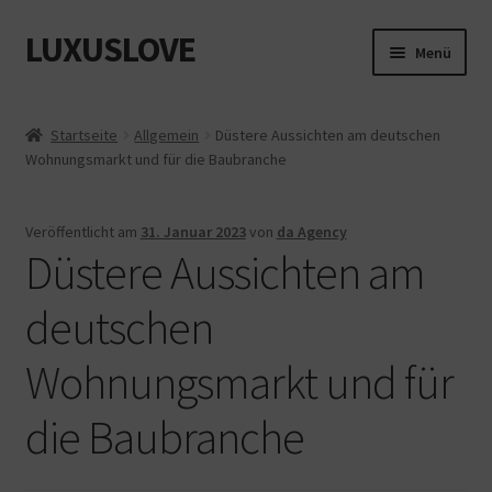
LUXUSLOVE
Zur
Zum
Menü
Navigation
Inhalt
springen
springen
Start
Startseite
Allgemein
Düstere Aussichten am deutschen
Wohnungsmarkt und für die Baubranche
Cookie-Richtlinie (EU)
Datenschutz
Veröffentlicht am
31. Januar 2023
von
da Agency
Düstere Aussichten am
Impressum
deutschen
Kasse
Wohnungsmarkt und für
Mein Konto
die Baubranche
Shop