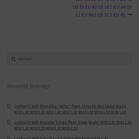
US 10 EU 43 US 10.5 EU 44 US
11 EU 44.5 US 11.5 EU 45
Suche
nach:
Neueste Beiträge
Carhartt WIP Klondike “Mills“ Pant Stretch Mid Used Wash
W28 L32 W30 L32 W31 L32 W32 L32 W33 L32 W34 L32 W36 L32
Carhartt WIP Regular Cargo Pant Deep Night W30 L32 W31 L32
W32 L32 W33 L32 W34 L32 W36 L32
Carhartt WIP S/S Chase T-Shirt White/Gold M L XL