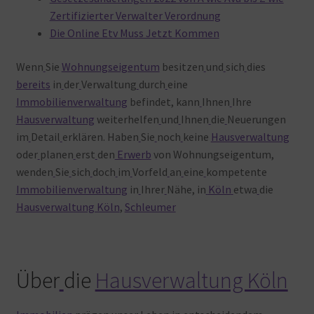
Zertifizierter Verwalter Verordnung
Die Online Etv Muss Jetzt Kommen
Wenn
Sie
Wohnungseigentum
besitzen
und
sich
dies
bereits
in
der
Verwaltung
durch
eine
Immobilienverwaltung
befindet, kann
Ihnen
Ihre
Hausverwaltung
weiterhelfen
und
Ihnen
die
Neuerungen
im
Detail
erklären. Haben
Sie
noch
keine
Hausverwaltung
oder
planen
erst
den
Erwerb
von Wohnungseigentum,
wenden
Sie
sich
doch
im
Vorfeld
an
eine
kompetente
Immobilienverwaltung
in
Ihrer
Nähe, in
Köln
etwa
die
Hausverwaltung Köln
,
Schleumer
Über
die
Hausverwaltung Köln