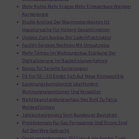
Mehr Kohle Mehr Erdgas Mehr Erneuerbare Weniger
Kernenergie
Studie Anstieg Der Warmnebenkosten Ist
Hauptursache Für Höhere Gesamtmieten
Update Zum Ausbau Der Ladeinfrastruktur
Facility Services Rechnen Mit Umsatzplus
Mehr Tempo Im Wohnungsbau Stärkung Der
Digitalisierung Im Bauleitplanverfahren
Bonus Für Serielle Sanierungen
Fit For 55 – EU Einigt Sich Auf Neue Klimapolitik
Sanierungskomplexität überfordert
Wohnungseigentümer Und Verwalter
Nichtbeanstandungserlass Des Bmf Zu Fatca
Meldepflichten
Jahressteürgesetz Vom Bundesrat Bestätigt
Preisbremsen Für Gas Fernwärme Und Strom Sind
Auf Den Weg Gebracht
Gesetzesänderungen 2022 von A wie Ava bis Z wie