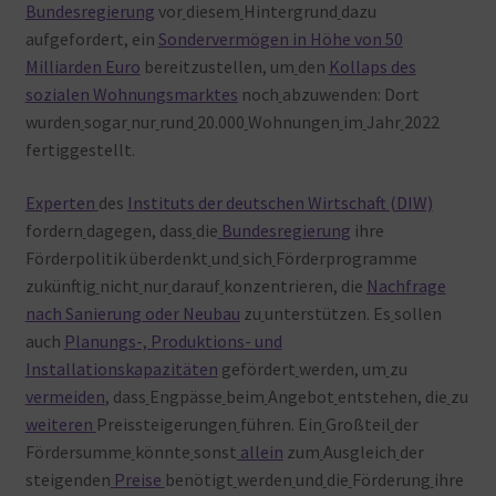
Bundesregierung
vor
diesem
Hintergrund
dazu
aufgefordert, ein
Sondervermögen in Höhe von 50
Milliarden Euro
bereitzustellen, um
den
Kollaps des
sozialen Wohnungsmarktes
noch
abzuwenden: Dort
wurden
sogar
nur
rund
20.000
Wohnungen
im
Jahr
2022
fertiggestellt.
Experten
des
Instituts der deutschen Wirtschaft (DIW)
fordern
dagegen, dass
die
Bundesregierung
ihre
Förderpolitik überdenkt
und
sich
Förderprogramme
zukünftig
nicht
nur
darauf
konzentrieren, die
Nachfrage
nach Sanierung oder Neubau
zu
unterstützen. Es
sollen
auch
Planungs-, Produktions- und
Installationskapazitäten
gefördert
werden, um
zu
vermeiden
, dass
Engpässe
beim
Angebot
entstehen, die
zu
weiteren
Preissteigerungen
führen. Ein
Großteil
der
Fördersumme
könnte
sonst
allein
zum
Ausgleich
der
steigenden
Preise
benötigt
werden
und
die
Förderung
ihre