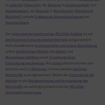
in
Lüderich
(
Overrath
), die
Deponie
in
Großenscheidt
(bei
Hückeswagen
), die
Deponie
in
Nürmbrecht
(
Steinbruch
Büschhof
) und
die
Erddeponie Dümmlingshausen
bei
Gummersbach
.
Der
Unternehmensverbund der RELOGA Holding
ist
ein
zertifizierter Entsorgungsfachbetrieb
und
garantiert
ihren
Kunden
eine
professionelle und sichere Beseitigung
selbst
gefährlicher Abfälle
wie
Asbest
und
Mineralfaserabfällen
samt
Erstellung eines
Entsorgungsnachweises
. Aus
einem
Abfallvolumen
von
jährlich
rund
1,2
Millionen
Tonnen
werden
wichtige
Wertstoffe
zurückgewonnen. Neben
der
Entsorgung der
Abfälle
ist
die
Rückgewinnung und Vermarktung der
Wertstoffe
ein
wichtiges
Arbeitsfeld
der
RELOGA-
Unternehmensgruppe
.