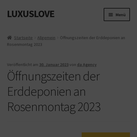
LUXUSLOVE
Zur
Zum
Menü
Navigation
Inhalt
springen
springen
Start
Startseite
Allgemein
Öffnungszeiten der Erddeponien an
Rosenmontag 2023
Cookie-Richtlinie (EU)
Datenschutz
Veröffentlicht am
30. Januar 2023
von
da Agency
Öffnungszeiten der
Impressum
Erddeponien an
Kasse
Rosenmontag 2023
Mein Konto
Shop