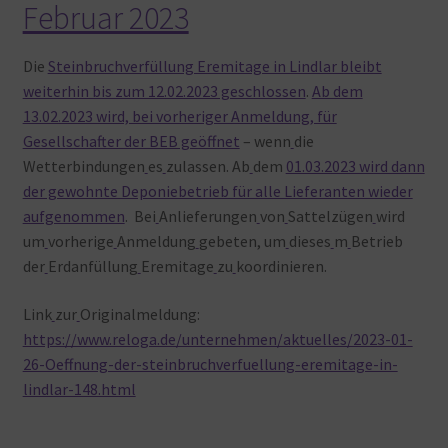
Februar 2023
Die
Steinbruchverfüllung Eremitage in Lindlar bleibt
weiterhin bis zum 12.02.2023 geschlossen
.
Ab dem
13.02.2023 wird, bei vorheriger Anmeldung, für
Gesellschafter der BEB geöffnet
– wenn
die
Wetterbindungen
es
zulassen. Ab
dem
01.03.2023 wird dann
der gewohnte Deponiebetrieb für alle Lieferanten wieder
aufgenommen
. Bei
Anlieferungen
von
Sattelzügen
wird
um
vorherige
Anmeldung
gebeten, um
dieses
m
Betrieb
der
Erdanfüllung
Eremitage
zu
koordinieren.
Link
zur
Originalmeldung:
https://www.reloga.de/unternehmen/aktuelles/2023-01-
26-Oeffnung-der-steinbruchverfuellung-eremitage-in-
lindlar-148.html