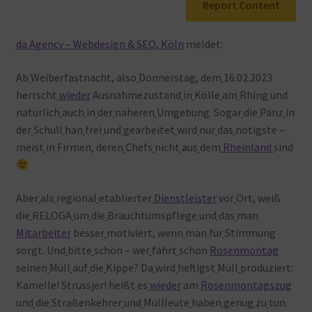
Report Content
Warenkorb
da Agency – Webdesign & SEO, Köln
meldet:
Ab
Weiberfastnacht, also
Donnerstag, dem
16.02.2023
herrscht
wieder
Ausnahmezustand
in
Kölle
am
Rhing
und
natürlich
auch
in
der
näheren
Umgebung. Sogar
die
Pänz
in
der
Schull
han
frei
und
gearbeitet
wird
nur
das
nötigste –
meist
in
Firmen, deren
Chefs
nicht
aus
dem
Rheinland
sind
Aber
als
regional
etablierter
Dienstleister
vor
Ort, weiß
die
RELOGA
um
die
Brauchtumspflege
und
das
man
Mitarbeiter
besser
motiviert, wenn
man
für
Stimmung
sorgt. Und
bitte
schön – wer
fährt
schon
Rosenmontag
seinen
Müll
auf
die
Kippe? Da
wird
heftigst
Müll
produziert:
Kamelle! Strüssjer! heißt
es
wieder
am
Rosenmontagszug
und
die
Straßenkehrer
und
Müllleute
haben
genug
zu
tun.