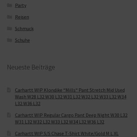
Party
Reisen
Schmuck
Schuhe
Neueste Beiträge
Carhartt WIP Klondike “Mills“ Pant Stretch Mid Used
Wash W28 L32 W30 L32 W31 L32 W32 L32 W33 L32 W34
L32 W36 L32
Carhartt WIP Regular Cargo Pant Deep Night W30 L32
W31 L32 W32 L32 W33 L32 W34 L32 W36 L32
Carhartt WIP S/S Chase T-Shirt White/Gold M L XL