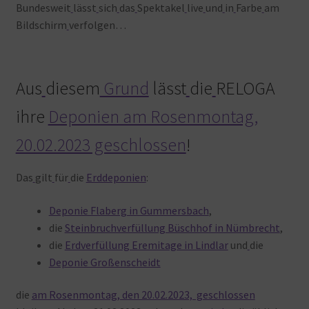
Bundesweit
lässt
sich
das
Spektakel
live
und
in
Farbe
am
Bildschirm
verfolgen…
Aus
diesem
Grund
lässt
die
RELOGA
ihre
Deponien am Rosenmontag,
20.02.2023 geschlossen
!
Das
gilt
für
die
Erddeponien
:
Deponie Flaberg in Gummersbach
,
die
Steinbruchverfüllung Büschhof in Nümbrecht
,
die
Erdverfüllung Eremitage in Lindlar
und
die
Deponie Großenscheidt
die
am Rosenmontag, den 20.02.2023, geschlossen