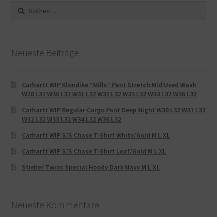
Suche
nach:
Neueste Beiträge
Carhartt WIP Klondike “Mills“ Pant Stretch Mid Used Wash
W28 L32 W30 L32 W31 L32 W32 L32 W33 L32 W34 L32 W36 L32
Carhartt WIP Regular Cargo Pant Deep Night W30 L32 W31 L32
W32 L32 W33 L32 W34 L32 W36 L32
Carhartt WIP S/S Chase T-Shirt White/Gold M L XL
Carhartt WIP S/S Chase T-Shirt Leaf/Gold M L XL
Stieber Twins Special Hoody Dark Navy M L XL
Neueste Kommentare