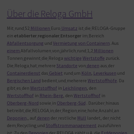
Über die Reloga GmbH
Mit
rund
52
Millionen
Euro
Umsatz
ist
die
RELOGA-Gruppe
ein
etablierter
regionaler
Entsorger
im
Bereich
Abfallentsorgung
und
Vermietung von Containern
. Aus
einem
Abfallvolumen
von
jährlich
rund
1,2
Millionen
Tonnen
gewinnt
die
Reloga
wichtige
Wertstoffe
zurück.
Die
Reloga
hat
mehrere
Standorte
von
denen
aus
der
Containerdienst
das
Gebiet
rund
um
Köln
,
Leverkusen
und
Bergischen Land
bedient
und
meherere
Wertstoffhöfe
. Da
gibt
es
den
Wertstoffhof
in
Leichlingen
, den
Wertstoffhof
in
Rhein-Berg
, den
Wertstoffhof
in
Oberberg-Nord
sowie
in
Oberberg-Süd
. Darüber
hinaus
betreibt
die
RELOGA
in
der
Region
eine
hohe
Anzahl
an
Deponien
., auf
denen
der
restliche
Müll
landet, der
nicht
dem
Recycling
und
Stoffstrommanagement
zuzuführen
ist. Zu
den
Deponien
der
RELOGA
zählt
u.A. die
Erddeponien