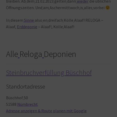
bleiben. Ab
dem
21.02.2023
gelten
dann
wieder
die üblichen
Öffnungszeiten. Und
am
Aschermittwoch
is
alles
vorbei
In
diesem
Sinne
also
en
dreifach
Kölle
Alaaf! RELOGA –
Alaaf,
Erddeponie
– Alaaf!, Kölle
Alaaf!
Alle
Reloga
Deponien
Steinbruchverfüllung Büschhof
Standortadresse
Büschhof
50
51588
Nümbrecht
Adresse anzeigen & Route planen mit Google