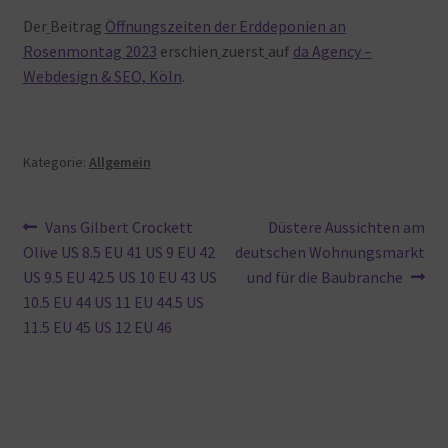
Der
Beitrag
Öffnungszeiten der Erddeponien an
Rosenmontag 2023
erschien
zuerst
auf
da Agency –
Webdesign & SEO, Köln
.
Kategorie:
Allgemein
Beitragsnavigation
Vorheriger
Nächster
Vans Gilbert Crockett
Düstere Aussichten am
Beitrag:
Beitrag:
Olive US 8.5 EU 41 US 9 EU 42
deutschen Wohnungsmarkt
US 9.5 EU 42.5 US 10 EU 43 US
und für die Baubranche
10.5 EU 44 US 11 EU 44.5 US
11.5 EU 45 US 12 EU 46