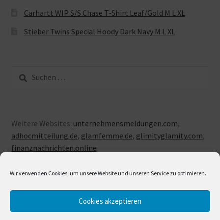
Carhartt WIP S/S Chase T-Shirt Leaf/Gold M L XL
Stieber Twins Special Hoody Dark Navy M L XL
Suche
nach:
Weitere Websites:
unternehmensmeldungen.com
,
adhocmitteilung.de
,
glamfemme.de
,
glimityglamity.com
,
finanznachrichten.online
Wir verwenden Cookies, um unsere Website und unseren Service zu optimieren.
Cookies akzeptieren
© LUXUSLOVE 2026