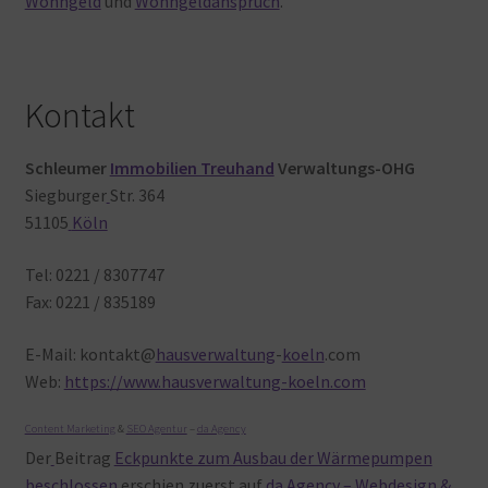
Wohngeld
und
Wohngeldanspruch
.
Kontakt
Schleumer
Immobilien Treuhand
Verwaltungs-OHG
Siegburger
Str. 364
51105
Köln
Tel: 0221 / 8307747
Fax: 0221 / 835189
E-Mail: kontakt@
hausverwaltung
-
koeln
.com
Web:
https://www.hausverwaltung-koeln.com
Content Marketing
&
SEO Agentur
–
da Agency
Der
Beitrag
Eckpunkte zum Ausbau der Wärmepumpen
beschlossen
erschien
zuerst
auf
da Agency – Webdesign &