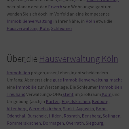
oder
planen
erst
den
Erwerb
von Wohnungseigentum,
wenden
Sie
sich
doch
im
Vorfeld
an
eine
kompetente
Immobilienverwaltung
in
Ihrer
Nähe, in
Köln
etwa
die
Hausverwaltung Köln
,
Schleumer
Über
die
Hausverwaltung Köln
Immobilien
prägen
unser
Leben
in
entscheidendem
Umfang. Aber
erst
eine
gute Immobilienverwaltung
macht
eine
Immobilie
zur
Wertanlage. Die
Schleumer
Immobilien
Treuhand
Verwaltungs-OHG
steht
im
Großraum
Köln
und
Umgebung (auch
in
Kürten
,
Engelskirchen
,
Bedburg
,
Altenberg
,
Wermelskirchen
,
Sankt-Augustin
,
Bonn
,
Odenthal
,
Burscheid
,
Hilden
,
Rösrath
,
Bensberg
,
Solingen
,
Rommerskirchen
,
Dormagen
,
Overrath
,
Siegburg
,