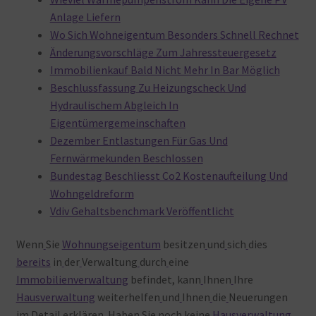
Anlage Liefern
Wo Sich Wohneigentum Besonders Schnell Rechnet
Änderungsvorschläge Zum Jahressteuergesetz
Immobilienkauf Bald Nicht Mehr In Bar Möglich
Beschlussfassung Zu Heizungscheck Und
Hydraulischem Abgleich In
Eigentümergemeinschaften
Dezember Entlastungen Für Gas Und
Fernwärmekunden Beschlossen
Bundestag Beschliesst Co2 Kostenaufteilung Und
Wohngeldreform
Vdiv Gehaltsbenchmark Veröffentlicht
Wenn
Sie
Wohnungseigentum
besitzen
und
sich
dies
bereits
in
der
Verwaltung
durch
eine
Immobilienverwaltung
befindet, kann
Ihnen
Ihre
Hausverwaltung
weiterhelfen
und
Ihnen
die
Neuerungen
im
Detail
erklären. Haben
Sie
noch
keine
Hausverwaltung