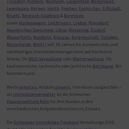
Troisdorf
,
Pulheim
,
Monheim
,
Langenfeld
,
Weilerswist
,
Leverkusen
,
Kerpen
,
Hürth
,
Frechen
,
Euskirchen
,
Erftstadt
,
Bruehl
,
Bergisch-Gladbach
&
Bergheim
,
sowie
Hückeswagen
,
Leichlingen
,
Lindlar
,
Rheindorf
,
Neunkirchen Seelscheid
,
Liblar
,
Wesseling
,
Elsdorf
,
Wipperfürth
,
Waldbröl
,
Kreuzau
,
Bergneustadt
,
Opladen
,
Marienheide
,
Wiehl
.) seit
30
Jahren
für
kompetentes
und
nachhaltiges
Immobilienmanagement
auf
höchstem
Niveau. Ob
WEG-Verwaltung
oder
Mietverwaltung
. Ob
kaufmännische, technische
oder
juristische
Betreuung
: Wir
kümmern
uns!
Werte
erhalten
, Abläufe
steuern
, Interessen
ausgleichen –
als
Immobilienverwalter
ist
die
Schleumer
Hausverwaltung Köln
für
ihre
Kunden
in
den
verschiedensten
Aufgabenbereichen
im
Einsatz.
Die
Schleumer
Immobilien Treuhand
Verwaltungs
OHG