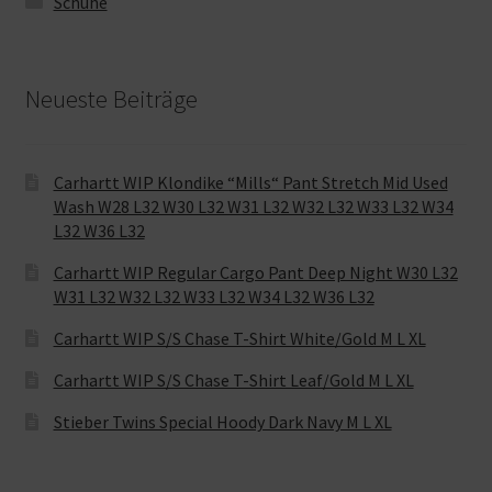
Schuhe
Neueste Beiträge
Carhartt WIP Klondike “Mills“ Pant Stretch Mid Used
Wash W28 L32 W30 L32 W31 L32 W32 L32 W33 L32 W34
L32 W36 L32
Carhartt WIP Regular Cargo Pant Deep Night W30 L32
W31 L32 W32 L32 W33 L32 W34 L32 W36 L32
Carhartt WIP S/S Chase T-Shirt White/Gold M L XL
Carhartt WIP S/S Chase T-Shirt Leaf/Gold M L XL
Stieber Twins Special Hoody Dark Navy M L XL