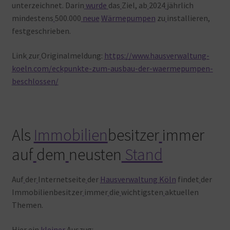
unterzeichnet. Darin
wurde
das
Ziel, ab
2024
jährlich
mindestens
500.000
neue
Wärmepumpen
zu
installieren,
festgeschrieben.
Link
zur
Originalmeldung:
https://www.hausverwaltung-
koeln.com/eckpunkte-zum-ausbau-der-waermepumpen-
beschlossen/
Als
Immobilien
besitzer
immer
auf
dem
neusten
Stand
Auf
der
Internetseite
der
Hausverwaltung Köln
findet
der
Immobilienbesitzer
immer
die
wichtigsten
aktuellen
Themen.
Hier
ein
kleiner
Auszug: