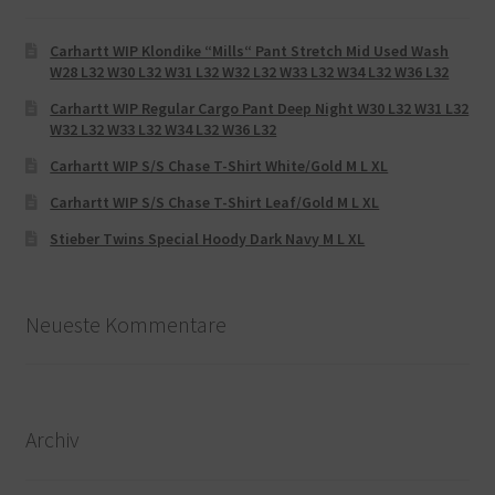
Carhartt WIP Klondike “Mills“ Pant Stretch Mid Used Wash
W28 L32 W30 L32 W31 L32 W32 L32 W33 L32 W34 L32 W36 L32
Carhartt WIP Regular Cargo Pant Deep Night W30 L32 W31 L32
W32 L32 W33 L32 W34 L32 W36 L32
Carhartt WIP S/S Chase T-Shirt White/Gold M L XL
Carhartt WIP S/S Chase T-Shirt Leaf/Gold M L XL
Stieber Twins Special Hoody Dark Navy M L XL
Neueste Kommentare
Archiv