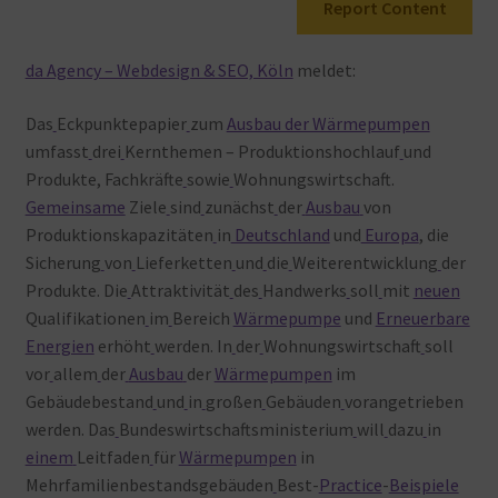
Report Content
Warenkorb
da Agency – Webdesign & SEO, Köln
meldet:
Das
Eckpunktepapier
zum
Ausbau der Wärmepumpen
umfasst
drei
Kernthemen – Produktionshochlauf
und
Produkte, Fachkräfte
sowie
Wohnungswirtschaft.
Gemeinsame
Ziele
sind
zunächst
der
Ausbau
von
Produktionskapazitäten
in
Deutschland
und
Europa
, die
Sicherung
von
Lieferketten
und
die
Weiterentwicklung
der
Produkte. Die
Attraktivität
des
Handwerks
soll
mit
neuen
Qualifikationen
im
Bereich
Wärmepumpe
und
Erneuerbare
Energien
erhöht
werden. In
der
Wohnungswirtschaft
soll
vor
allem
der
Ausbau
der
Wärmepumpen
im
Gebäudebestand
und
in
großen
Gebäuden
vorangetrieben
werden. Das
Bundeswirtschaftsministerium
will
dazu
in
einem
Leitfaden
für
Wärmepumpen
in
Mehrfamilienbestandsgebäuden
Best-
Practice
-
Beispiele