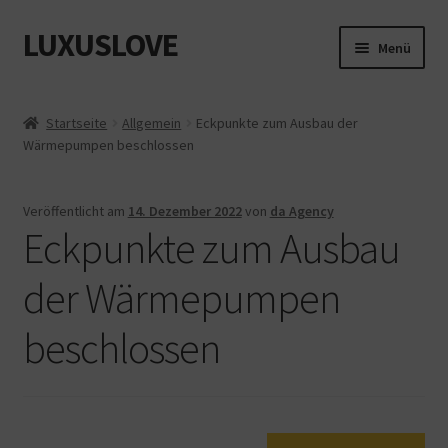
LUXUSLOVE
Zur
Zum
Menü
Navigation
Inhalt
springen
springen
Start
Startseite
Allgemein
Eckpunkte zum Ausbau der
Wärmepumpen beschlossen
Cookie-Richtlinie (EU)
Datenschutz
Veröffentlicht am
14. Dezember 2022
von
da Agency
Eckpunkte zum Ausbau
Impressum
der Wärmepumpen
Kasse
beschlossen
Mein Konto
Shop