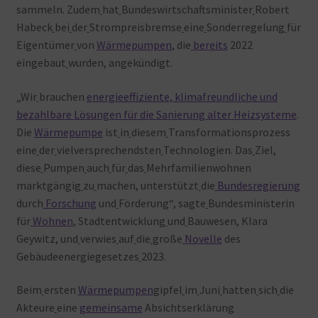
sammeln. Zudem
hat
Bundeswirtschaftsminister
Robert
Habeck
bei
der
Strompreisbremse
eine
Sonderregelung
für
Eigentümer
von
Wärmepumpen
, die
bereits
2022
eingebaut
wurden, angekündigt.
„Wir
brauchen
energieeffiziente, klimafreundliche und
bezahlbare Lösungen für die Sanierung alter Heizsysteme
.
Die
Wärmepumpe
ist
in
diesem
Transformationsprozess
eine
der
vielversprechendsten
Technologien. Das
Ziel,
diese
Pumpen
auch
für
das
Mehrfamilienwohnen
marktgängig
zu
machen, unterstützt
die
Bundesregierung
durch
Forschung
und
Förderung“, sagte
Bundesministerin
für
Wohnen
, Stadtentwicklung
und
Bauwesen, Klara
Geywitz, und
verwies
auf
die
große
Novelle
des
Gebäudeenergiegesetzes
2023.
Beim
ersten
Wärmepumpen
gipfel
im
Juni
hatten
sich
die
Akteure
eine
gemeinsame
Absichtserklärung