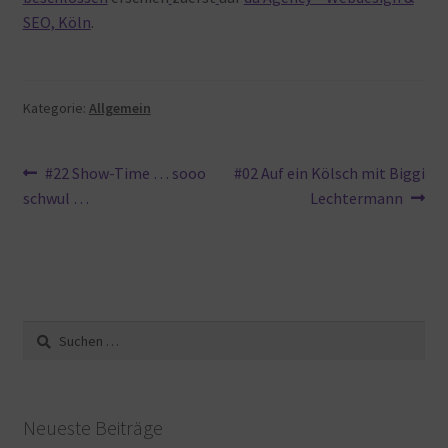
SEO, Köln
.
Kategorie:
Allgemein
Beitragsnavigation
Vorheriger
Nächster
#22 Show-Time … sooo
#02 Auf ein Kölsch mit Biggi
Beitrag:
Beitrag:
schwul …
Lechtermann
Suche
nach:
Neueste Beiträge