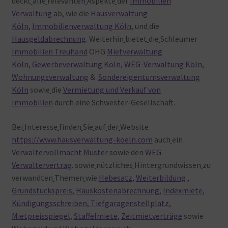
deckt
alle
relevanten
Aspekte
der
Immobilien
Verwaltung
ab, wie
die
Hausverwaltung
Köln
,
Immobilienverwaltung Köln
, und
die
Hausgeldabrechnung
. Weiterhin
bietet
die
Schleumer
Immobilien Treuhand
OHG
Mietverwaltung
Köln
,
Gewerbeverwaltung Köln
,
WEG-Verwaltung Köln
,
Wohnungsverwaltung
&
Sondereigentumsverwaltung
Köln
sowie
die
Vermietung und Verkauf von
Immobilien
durch
eine
Schwester-Gesellschaft.
Bei
Interesse
finden
Sie
auf
der
Website
https://www.hausverwaltung-koeln.com
auch
ein
Verwaltervollmacht Muster
sowie
den
WEG
Verwaltervertrag
. sowie
nützliches
Hintergrundwissen
zu
verwandten
Themen
wie
Hebesatz
,
Weiterbildung
,
Grundstückspreis
,
Hauskostenabrechnung
,
Indexmiete
,
Kündigungsschreiben
,
Tiefgaragenstellplatz
,
Mietpreisspiegel
,
Staffelmiete
,
Zeitmietverträge
sowie