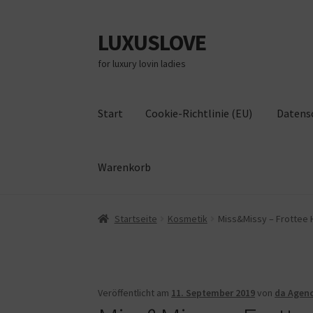
LUXUSLOVE
Zur
Zum
Navigation
Inhalt
for luxury lovin ladies
springen
springen
Start
Cookie-Richtlinie (EU)
Datens
Warenkorb
Start
Cookie-Richtlinie (EU)
Datenschutz
Im
Startseite
Kosmetik
Miss&Missy – Frottee H
Veröffentlicht am
11. September 2019
von
da Agen