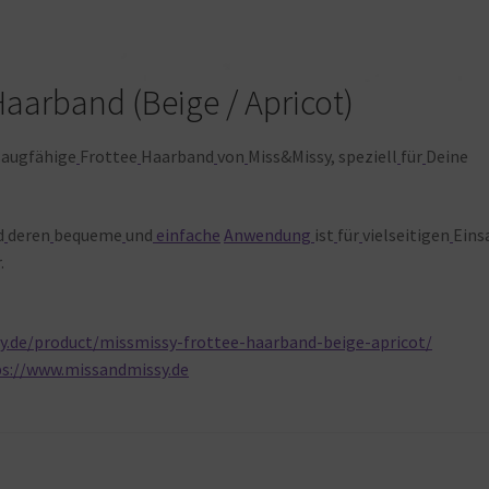
aarband (Beige / Apricot)
saugfähige
Frottee
Haarband
von
Miss&Missy, speziell
für
Deine
d
deren
bequeme
und
einfache
Anwendung
ist
für
vielseitigen
Eins
.
y.de/product/missmissy-frottee-haarband-beige-apricot/
ps://www.missandmissy.de