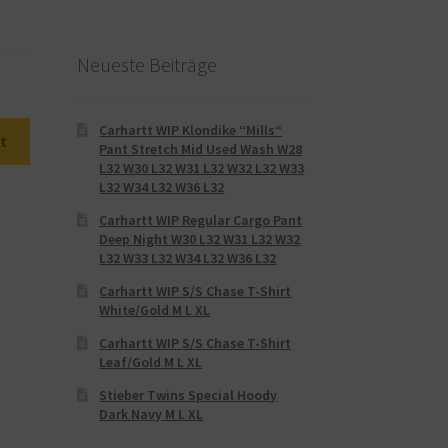
Neueste Beiträge
Carhartt WIP Klondike “Mills“
t
Pant Stretch Mid Used Wash W28
L32 W30 L32 W31 L32 W32 L32 W33
L32 W34 L32 W36 L32
Carhartt WIP Regular Cargo Pant
Deep Night W30 L32 W31 L32 W32
L32 W33 L32 W34 L32 W36 L32
Carhartt WIP S/S Chase T-Shirt
White/Gold M L XL
Carhartt WIP S/S Chase T-Shirt
Leaf/Gold M L XL
Stieber Twins Special Hoody
Dark Navy M L XL