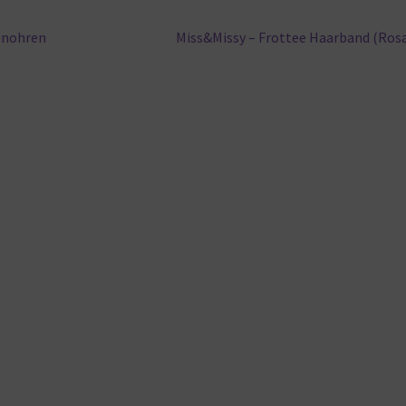
Nächster
enohren
Miss&Missy – Frottee Haarband (Ros
Beitrag: