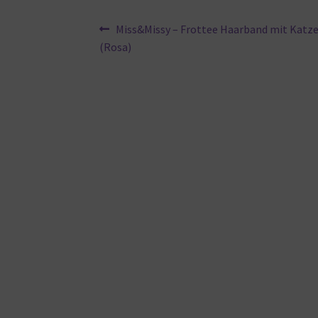
Beitragsnavigation
Vorheriger
Miss&Missy – Frottee Haarband mit Katz
Beitrag:
(Rosa)