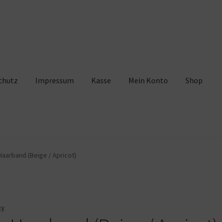
chutz
Impressum
Kasse
Mein Konto
Shop
pressum
Kasse
Mein Konto
Shop
Warenkorb
aarband (Beige / Apricot)
cy