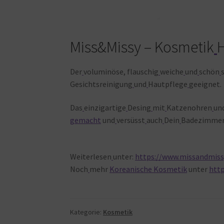
Miss&Missy – Kosmetik
H
Der
voluminöse, flauschig
weiche
und
schön
Gesichtsreinigung
und
Hautpflege
geeignet.
Das
einzigartige
Desing
mit
Katzenohren
un
gemacht
und
versüsst
auch
Dein
Badezimmer
Weiterlesen
unter:
https://www.missandmiss
Noch
mehr
Koreanische Kosmetik
unter
htt
Kategorie:
Kosmetik