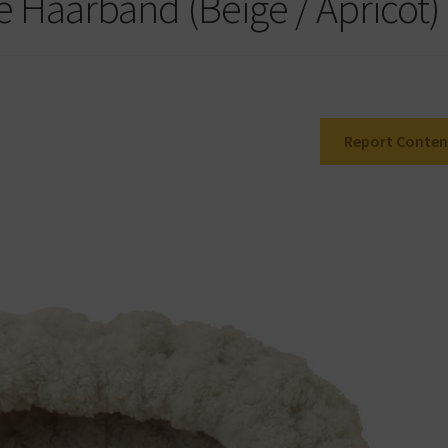
e Haarband (Beige / Apricot)
Report Conten