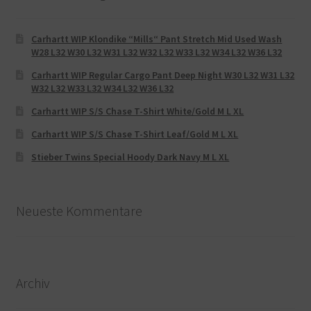
Carhartt WIP Klondike “Mills“ Pant Stretch Mid Used Wash
W28 L32 W30 L32 W31 L32 W32 L32 W33 L32 W34 L32 W36 L32
Carhartt WIP Regular Cargo Pant Deep Night W30 L32 W31 L32
W32 L32 W33 L32 W34 L32 W36 L32
Carhartt WIP S/S Chase T-Shirt White/Gold M L XL
Carhartt WIP S/S Chase T-Shirt Leaf/Gold M L XL
Stieber Twins Special Hoody Dark Navy M L XL
Neueste Kommentare
Archiv