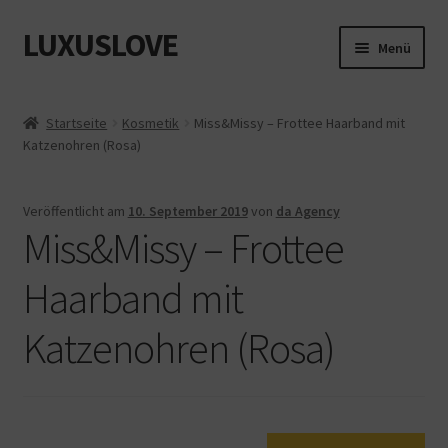
LUXUSLOVE
Zur
Zum
Menü
Navigation
Inhalt
springen
springen
Start
Startseite
Kosmetik
Miss&Missy – Frottee Haarband mit
Katzenohren (Rosa)
Cookie-Richtlinie (EU)
Datenschutz
Veröffentlicht am
10. September 2019
von
da Agency
Miss&Missy – Frottee
Impressum
Haarband mit
Kasse
Katzenohren (Rosa)
Mein Konto
Shop