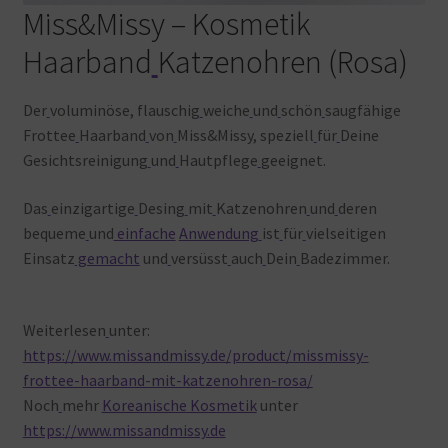
Miss&Missy – Kosmetik
Haarband
Katzenohren (Rosa)
Der
voluminöse, flauschig
weiche
und
schön
saugfähige
Frottee
Haarband
von
Miss&Missy, speziell
für
Deine
Gesichtsreinigung
und
Hautpflege
geeignet.
Das
einzigartige
Desing
mit
Katzenohren
und
deren
bequeme
und
einfache
Anwendung
ist
für
vielseitigen
Einsatz
gemacht
und
versüsst
auch
Dein
Badezimmer.
Weiterlesen
unter:
https://www.missandmissy.de/product/missmissy-
frottee-haarband-mit-katzenohren-rosa/
Noch
mehr
Koreanische Kosmetik
unter
https://www.missandmissy.de