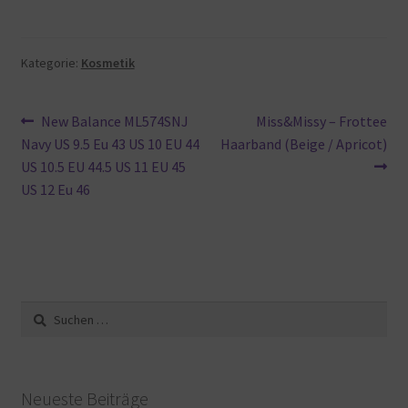
Kategorie:
Kosmetik
Beitragsnavigation
Vorheriger
Nächster
New Balance ML574SNJ
Miss&Missy – Frottee
Beitrag:
Beitrag:
Navy US 9.5 Eu 43 US 10 EU 44
Haarband (Beige / Apricot)
US 10.5 EU 44.5 US 11 EU 45
US 12 Eu 46
Suche
nach:
Neueste Beiträge