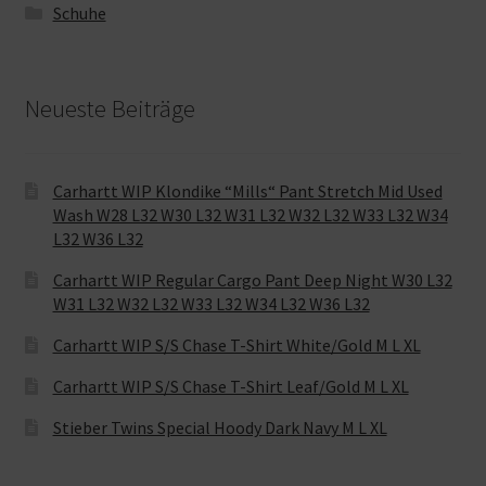
Schuhe
Neueste Beiträge
Carhartt WIP Klondike “Mills“ Pant Stretch Mid Used
Wash W28 L32 W30 L32 W31 L32 W32 L32 W33 L32 W34
L32 W36 L32
Carhartt WIP Regular Cargo Pant Deep Night W30 L32
W31 L32 W32 L32 W33 L32 W34 L32 W36 L32
Carhartt WIP S/S Chase T-Shirt White/Gold M L XL
Carhartt WIP S/S Chase T-Shirt Leaf/Gold M L XL
Stieber Twins Special Hoody Dark Navy M L XL