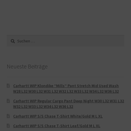
Suche
nach:
Neueste Beiträge
Carhartt WIP Klondike “Mills“ Pant Stretch Mid Used Wash
W28 L32 W30 L32 W31 L32 W32 L32 W33 L32 W34 L32 W36 L32
Carhartt WIP Regular Cargo Pant Deep Night W30 L32 W31 L32
W32 L32 W33 L32 W34 L32 W36 L32
Carhartt WIP S/S Chase T-Shirt White/Gold M L XL
Carhartt WIP S/S Chase T-Shirt Leaf/Gold M L XL