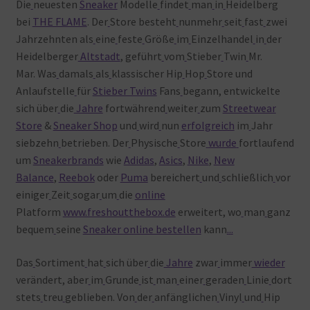
Die
neuesten
Sneaker
Modelle
findet
man
in
Heidelberg
bei
THE FLAME
. Der
Store besteht
nunmehr
seit
fast
zwei
Jahrzehnten als
eine
feste
Größe
im
Einzelhandel
in
der
Heidelberger
Altstadt
, geführt
vom
Stieber
Twin
Mr.
Mar. Was
damals
als
klassischer Hip
Hop
Store und
Anlaufstelle
für
Stieber Twins
Fans
begann, entwickelte
sich über
die
Jahre
fortwährend
weiter
zum
Streetwear
Store
&
Sneaker Shop
und
wird
nun
erfolgreich
im
Jahr
siebzehn
betrieben. Der
Physische
Store
wurde
fortlaufend
um
Sneakerbrands
wie
Adidas
,
Asics
,
Nike
,
New
Balance
,
Reebok
oder
Puma
bereichert
und
schließlich
vor
einiger
Zeit
sogar
um
die
online
Platform
www.freshoutthebox.de
erweitert, wo
man
ganz
bequem
seine
Sneaker online bestellen
kann
.
.
.
Das
Sortiment
hat
sich über
die
Jahre
zwar
immer
wieder
verändert, aber
im
Grunde
ist
man
einer
geraden
Linie
dort
stets
treu
geblieben. Von
der
anfänglichen
Vinyl
und
Hip