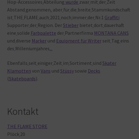
Hop-Accessoires
Abteilung
wurde
zwar
mit
der
Zeit
Abstand
genommen, aber
für
die
breite
Stammkundschaft
ist
THE
FLAME
auch
2021
noch
immer
der
Nr.1
Graffiti
Supporter
der
Region. Der
Stieber
bietet
dort
dauerhaft
eine
solide
Farbpalette
der
Partnerfirma
MONTANA CANS
und
diverse
Marker
und
Equipment für Writer
seit
Tag
eins
des
Milleniumjahres
.
.
.
Ebenfalls
seit
einiger
Zeit
im
Sortiment
sind
Skater
Klamotten
von
Vans
und
Stüssy
sowie
Decks
(
Skateboards
).
Kontakt
THE FLAME STORE
Plöck
20