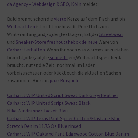
da Agency – Webdesign & SEO, Köln
meldet:
Warenkorb
Bald
brennt
schon
die
vierte
Kerze
auf
dem
Tisch
und
bis
Weihnachten
ist
nicht
mehr
weit. Pünktlich
zum
Winteranfang
und
zu
den
Festtagen
hat
der
Streetwear
und
Sneaker-Store
freshoutthebox.de
neue
Ware
von
Carhartt
erhalten
. Wenn
ihr
noch
was
warmes
anzuziehen
braucht
oder
auf
die
schnelle
ein
Weihnachtsgeschenk
braucht, nutzt
die
Zeit, nochmal
im
Laden
vorbeizuschauen
oder
klickt
euch
die
aktuellen
Sachen
zusammen. Hier
ein
paar
Beispiele
:
Carhartt WIP United Script Sweat Dark Grey/Heather
Carhartt WIP United Script Sweat Black
Nike Windrunner Jacket Blau
Carhartt WIP Texas Pant Spicer Cotton/Elastane Blue
Stretch Denim 11,75 Oz Blue rinsed
Carhartt WIP Oakland Pant Edgewood Cotton Blue Denim