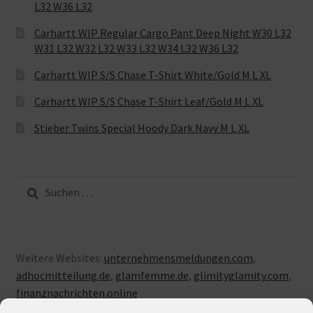
L32 W36 L32
Carhartt WIP Regular Cargo Pant Deep Night W30 L32
W31 L32 W32 L32 W33 L32 W34 L32 W36 L32
Carhartt WIP S/S Chase T-Shirt White/Gold M L XL
Carhartt WIP S/S Chase T-Shirt Leaf/Gold M L XL
Stieber Twins Special Hoody Dark Navy M L XL
Suche
nach:
Weitere Websites:
unternehmensmeldungen.com
,
adhocmitteilung.de
,
glamfemme.de
,
glimityglamity.com
,
finanznachrichten.online