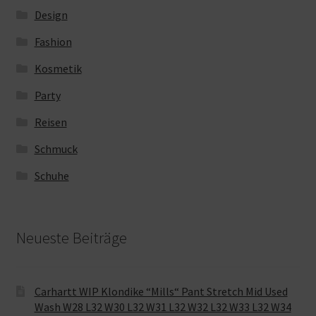
Design
Fashion
Kosmetik
Party
Reisen
Schmuck
Schuhe
Neueste Beiträge
Carhartt WIP Klondike “Mills“ Pant Stretch Mid Used
Wash W28 L32 W30 L32 W31 L32 W32 L32 W33 L32 W34