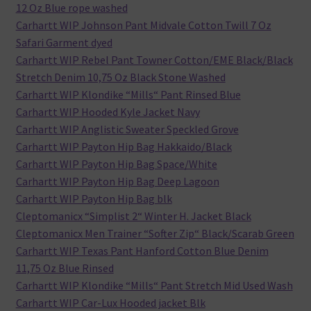
12 Oz Blue rope washed
Carhartt WIP Johnson Pant Midvale Cotton Twill 7 Oz
Safari Garment dyed
Carhartt WIP Rebel Pant Towner Cotton/EME Black/Black
Stretch Denim 10,75 Oz Black Stone Washed
Carhartt WIP Klondike “Mills“ Pant Rinsed Blue
Carhartt WIP Hooded Kyle Jacket Navy
Carhartt WIP Anglistic Sweater Speckled Grove
Carhartt WIP Payton Hip Bag Hakkaido/Black
Carhartt WIP Payton Hip Bag Space/White
Carhartt WIP Payton Hip Bag Deep Lagoon
Carhartt WIP Payton Hip Bag blk
Cleptomanicx “Simplist 2“ Winter H. Jacket Black
Cleptomanicx Men Trainer “Softer Zip“ Black/Scarab Green
Carhartt WIP Texas Pant Hanford Cotton Blue Denim
11,75 Oz Blue Rinsed
Carhartt WIP Klondike “Mills“ Pant Stretch Mid Used Wash
Carhartt WIP Car-Lux Hooded jacket Blk