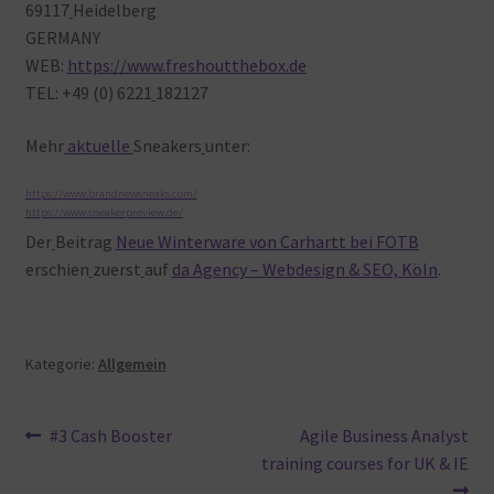
69117
Heidelberg
GERMANY
WEB:
https://www.freshoutthebox.de
TEL: +49 (0) 6221
182127
Mehr
aktuelle
Sneakers
unter:
https://www.brandnewsneaks.com/
https://www.sneakerpreview.de/
Der
Beitrag
Neue Winterware von Carhartt bei FOTB
erschien
zuerst
auf
da Agency – Webdesign & SEO, Köln
.
Kategorie:
Allgemein
Beitragsnavigation
Vorheriger
Nächster
#3 Cash Booster
Agile Business Analyst
Beitrag:
Beitrag:
training courses for UK & IE