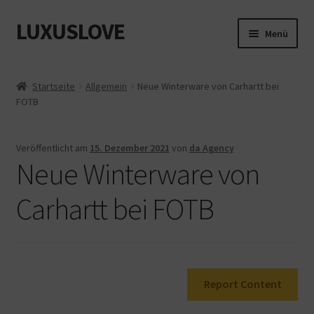
LUXUSLOVE
Zur
Zum
Menü
Navigation
Inhalt
springen
springen
Start
Startseite
Allgemein
Neue Winterware von Carhartt bei
FOTB
Cookie-Richtlinie (EU)
Datenschutz
Veröffentlicht am
15. Dezember 2021
von
da Agency
Neue Winterware von
Impressum
Carhartt bei FOTB
Kasse
Mein Konto
Report Content
Shop