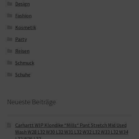
Design
Fashion
Kosmetik
Party
Reisen
Schmuck
Schuhe
Neueste Beiträge
Carhartt WIP Klondike “Mills“ Pant Stretch Mid Used
Wash W28 L32 W30 L32 W31 L32 W32 L32 W33 L32 W34
L32 W36 L32