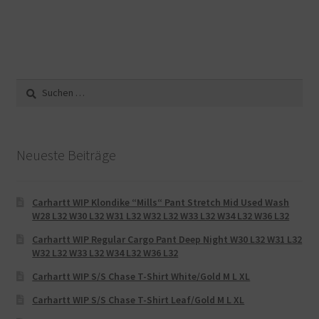
Suche
nach:
Neueste Beiträge
Carhartt WIP Klondike “Mills“ Pant Stretch Mid Used Wash
W28 L32 W30 L32 W31 L32 W32 L32 W33 L32 W34 L32 W36 L32
Carhartt WIP Regular Cargo Pant Deep Night W30 L32 W31 L32
W32 L32 W33 L32 W34 L32 W36 L32
Carhartt WIP S/S Chase T-Shirt White/Gold M L XL
Carhartt WIP S/S Chase T-Shirt Leaf/Gold M L XL