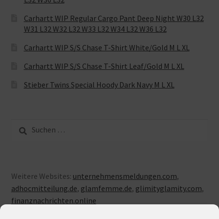
Carhartt WIP Regular Cargo Pant Deep Night W30 L32
W31 L32 W32 L32 W33 L32 W34 L32 W36 L32
Carhartt WIP S/S Chase T-Shirt White/Gold M L XL
Carhartt WIP S/S Chase T-Shirt Leaf/Gold M L XL
Stieber Twins Special Hoody Dark Navy M L XL
Suche
nach:
Weitere Websites:
unternehmensmeldungen.com
,
adhocmitteilung.de
,
glamfemme.de
,
glimityglamity.com
,
finanznachrichten.online