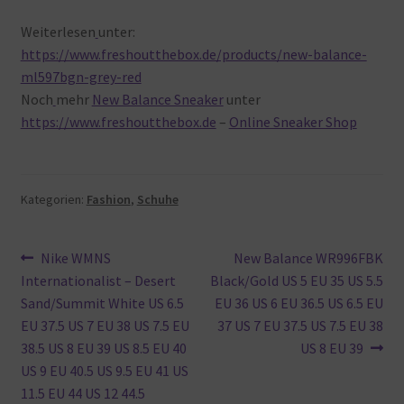
Weiterlesen
unter:
https://www.freshoutthebox.de/products/new-balance-
ml597bgn-grey-red
Noch
mehr
New Balance Sneaker
unter
https://www.freshoutthebox.de
–
Online Sneaker Shop
Kategorien:
Fashion
,
Schuhe
Beitragsnavigation
Vorheriger
Nächster
Nike WMNS
New Balance WR996FBK
Beitrag:
Beitrag:
Internationalist – Desert
Black/Gold US 5 EU 35 US 5.5
Sand/Summit White US 6.5
EU 36 US 6 EU 36.5 US 6.5 EU
EU 37.5 US 7 EU 38 US 7.5 EU
37 US 7 EU 37.5 US 7.5 EU 38
38.5 US 8 EU 39 US 8.5 EU 40
US 8 EU 39
US 9 EU 40.5 US 9.5 EU 41 US
11.5 EU 44 US 12 44.5