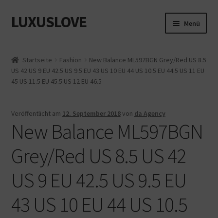
LUXUSLOVE
Zur
Zum
Menü
Navigation
Inhalt
springen
springen
Start
Startseite
Fashion
New Balance ML597BGN Grey/Red US 8.5
US 42 US 9 EU 42.5 US 9.5 EU 43 US 10 EU 44 US 10.5 EU 44.5 US 11 EU
Cookie-Richtlinie (EU)
45 US 11.5 EU 45.5 US 12 EU 46.5
Datenschutz
Veröffentlicht am
12. September 2018
von
da Agency
New Balance ML597BGN
Impressum
Grey/Red US 8.5 US 42
Kasse
US 9 EU 42.5 US 9.5 EU
Mein Konto
43 US 10 EU 44 US 10.5
Shop