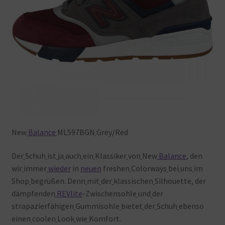
New
Balance
ML597BGN
Grey/Red
Der
Schuh
ist
ja
auch
ein
Klassiker
von
New
Balance
, den
wir
immer
wieder
in
neuen
freshen
Colorways
bei
uns
im
Shop
begrüßen. Denn
mit
der
klassischen
Silhouette, der
dämpfenden
REVlite
-Zwischensohle
und
der
strapazierfähigen
Gummisohle
bietet
der
Schuh
ebenso
einen
coolen
Look
wie
Komfort.