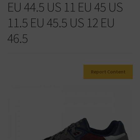
EU 44.5 US 11 EU 45 US
Warenkorb
11.5 EU 45.5 US 12 EU
46.5
Report Content