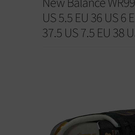
New Balance WR996
US 5.5 EU 36 US 6 E
37.5 US 7.5 EU 38 U