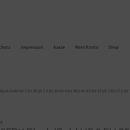
chutz
Impressum
Kasse
Mein Konto
Shop
pressum
Kasse
Mein Konto
Shop
Warenkorb
ck/Gold US 5 EU 35 US 5.5 EU 36 US 6 EU 36.5 US 6.5 EU 37 US 7 EU 37.5 US 7
cy