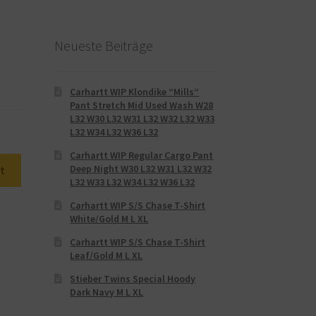
Neueste Beiträge
Carhartt WIP Klondike “Mills“
Pant Stretch Mid Used Wash W28
L32 W30 L32 W31 L32 W32 L32 W33
L32 W34 L32 W36 L32
Carhartt WIP Regular Cargo Pant
Deep Night W30 L32 W31 L32 W32
t
L32 W33 L32 W34 L32 W36 L32
Carhartt WIP S/S Chase T-Shirt
White/Gold M L XL
Carhartt WIP S/S Chase T-Shirt
Leaf/Gold M L XL
Stieber Twins Special Hoody
Dark Navy M L XL