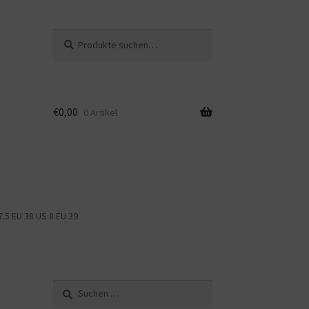
Suche
Suche
nach:
€
0,00
0 Artikel
.5 EU 38 US 8 EU 39
Suche
nach: