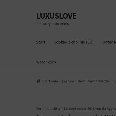
LUXUSLOVE
Zur
Zum
Navigation
Inhalt
for luxury lovin ladies
springen
springen
Start
Cookie-Richtlinie (EU)
Datens
Warenkorb
Start
Cookie-Richtlinie (EU)
Datenschutz
Im
Startseite
Fashion
New Balance WR996FBK Bla
Veröffentlicht am
12. September 2018
von
da Agen