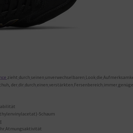
nce
zieht
durch
seinen
unverwechselbaren
Look
die
Aufmerksamke
chuh, der
dir
durch
einen
verstärkten
Fersenbereich
immer
genüg
abilität
thylenvinylacetat)-Schaum
g
hr
Atmungsaktivität