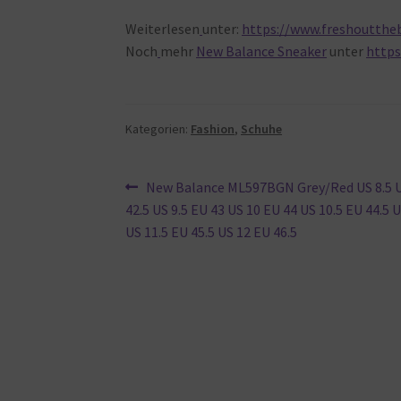
Weiterlesen
unter:
https://www.freshoutthe
Noch
mehr
New Balance Sneaker
unter
https
Kategorien:
Fashion
,
Schuhe
Beitragsnavigation
Vorheriger
New Balance ML597BGN Grey/Red US 8.5 U
Beitrag:
42.5 US 9.5 EU 43 US 10 EU 44 US 10.5 EU 44.5 
US 11.5 EU 45.5 US 12 EU 46.5