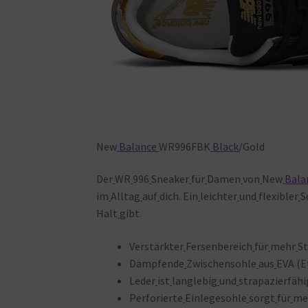
New
Balance
WR996FBK
Black
/Gold
Der
WR
996
Sneaker
für
Damen
von
New
Bala
im
Alltag
auf
dich. Ein
leichter
und
flexibler
S
Halt
gibt.
Verstärkter
Fersenbereich
für
mehr
St
Dämpfende
Zwischensohle
aus
EVA (E
Leder
ist
langlebig
und
strapazierfähi
Perforierte
Einlegesohle
sorgt
für
me