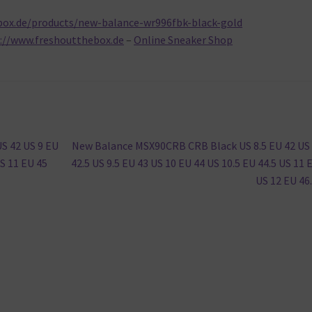
box.de/products/new-balance-wr996fbk-black-gold
://www.freshoutthebox.de
–
Online Sneaker Shop
Nächster
S 42 US 9 EU
New Balance MSX90CRB CRB Black US 8.5 EU 42 US
Beitrag:
US 11 EU 45
42.5 US 9.5 EU 43 US 10 EU 44 US 10.5 EU 44.5 US 11 
US 12 EU 46