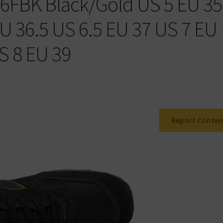
FBK Black/Gold US 5 EU 35
U 36.5 US 6.5 EU 37 US 7 EU
S 8 EU 39
Report Conten