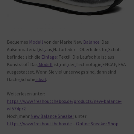
Bequemes
Modell
von
der
Marke
New
Balance
. Das
Außenmaterial
ist
aus
Naturleder – Oberleder. Im
Schuh
befindet
sich
die
Einlage
: Textil. Die
Laufsohle
ist
aus
Kunststoff. Das
Modell
ist
mit
der
Technologie
ENCAP, EVA
ausgestattet. Wenn
Sie
viel
unterwegs
sind, dann
sind
flache
Schuhe
ideal
.
Weiterlesen
unter:
https://www.freshoutthebox.de/products/new-balance-
wl574pr2
Noch
mehr
New Balance Sneaker
unter
https://www.freshoutthebox.de
–
Online Sneaker Shop