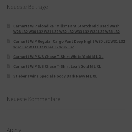
Neueste Beiträge
Carhartt WIP Klondike “Mills“ Pant Stretch Mid Used Wash
W28 L32 W30 L32 W31 L32 W32 L32 W33 L32 W34 L32 W36 L32
Carhartt WIP Regular Cargo Pant Deep Night W30 L32 W31 L32
W32 L32 W33 L32 W34 L32 W36 L32
Carhartt WIP S/S Chase T-Shirt White/Gold M L XL
Carhartt WIP S/S Chase T-Shirt Leaf/Gold M L XL
Stieber Twins Special Hoody Dark Navy M L XL
Neueste Kommentare
Archiv