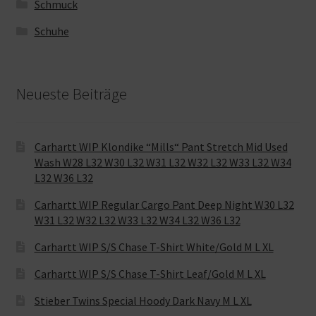
Schmuck
Schuhe
Neueste Beiträge
Carhartt WIP Klondike “Mills“ Pant Stretch Mid Used
Wash W28 L32 W30 L32 W31 L32 W32 L32 W33 L32 W34
L32 W36 L32
Carhartt WIP Regular Cargo Pant Deep Night W30 L32
W31 L32 W32 L32 W33 L32 W34 L32 W36 L32
Carhartt WIP S/S Chase T-Shirt White/Gold M L XL
Carhartt WIP S/S Chase T-Shirt Leaf/Gold M L XL
Stieber Twins Special Hoody Dark Navy M L XL