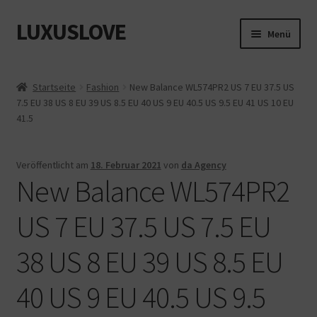
LUXUSLOVE
Zur
Zum
Menü
Navigation
Inhalt
springen
springen
Start
Startseite
Fashion
New Balance WL574PR2 US 7 EU 37.5 US
7.5 EU 38 US 8 EU 39 US 8.5 EU 40 US 9 EU 40.5 US 9.5 EU 41 US 10 EU
Cookie-Richtlinie (EU)
41.5
Datenschutz
Veröffentlicht am
18. Februar 2021
von
da Agency
New Balance WL574PR2
Impressum
US 7 EU 37.5 US 7.5 EU
Kasse
38 US 8 EU 39 US 8.5 EU
Mein Konto
40 US 9 EU 40.5 US 9.5
Shop