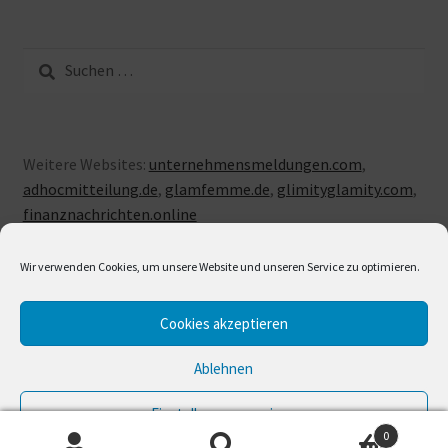
Suche
nach:
Weitere Websites:
unternehmensmeldungen.com
,
adhocmitteilung.de
,
glamfemme.de
,
glimityglamity.com
,
finanznachrichten.online
Wir verwenden Cookies, um unsere Website und unseren Service zu optimieren.
Cookies akzeptieren
© LUXUSLOVE 2026
Erstellt mit Storefront & WooCommerce
.
Ablehnen
Einstellungen anzeigen
0