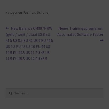
Kategorien:
Fashion
,
Schuhe
Beitragsnavigation
Vorheriger
Nächster
New Balance CM997HRW
Neues Trainingsprogramm
Beitrag:
Beitrag:
(gelb / weiß / blau) US 8 EU
Automated Software Tester
41.5 US 8.5 EU 42 US 9 EU 42.5
US 9.5 EU 43 US 10 EU 44 US
10.5 EU 44.5 US 11 EU 45 US
11.5 EU 45.5 US 12 EU 46.5
Suche
nach: