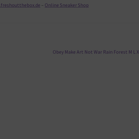
.freshoutthebox.de
–
Online Sneaker Shop
Nächster
Obey Make Art Not War Rain Forest M L 
Beitrag: