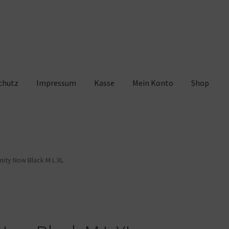
chutz
Impressum
Kasse
Mein Konto
Shop
pressum
Kasse
Mein Konto
Shop
Warenkorb
ity Now Black M L XL