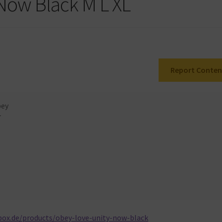
Now Black M L XL
Report Conten
ey
T
box.de/products/obey-love-unity-now-black