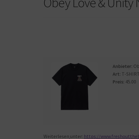
Obey Love & Unity 
Anbieter:
Ob
Art:
T-SHIR
Preis:
45.00
Weiterlesen
unter:
https://www.freshoutthe