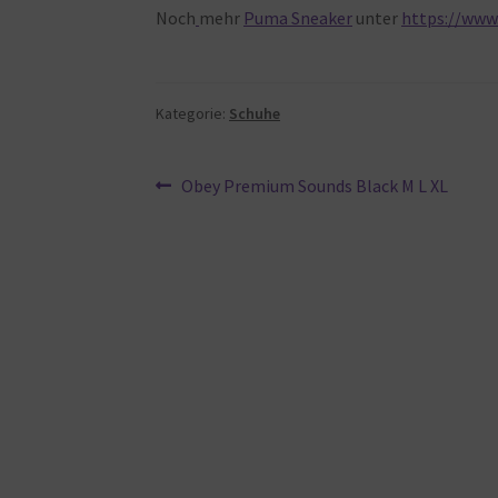
Noch
mehr
Puma Sneaker
unter
https://www
Kategorie:
Schuhe
Beitragsnavigation
Vorheriger
Obey Premium Sounds Black M L XL
Beitrag: