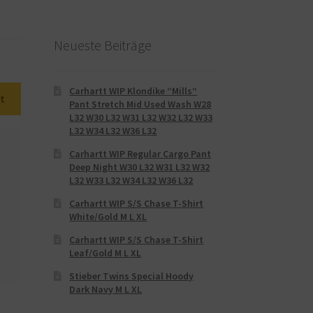
Neueste Beiträge
Carhartt WIP Klondike “Mills“
t
Pant Stretch Mid Used Wash W28
L32 W30 L32 W31 L32 W32 L32 W33
L32 W34 L32 W36 L32
Carhartt WIP Regular Cargo Pant
Deep Night W30 L32 W31 L32 W32
L32 W33 L32 W34 L32 W36 L32
Carhartt WIP S/S Chase T-Shirt
White/Gold M L XL
Carhartt WIP S/S Chase T-Shirt
Leaf/Gold M L XL
Stieber Twins Special Hoody
Dark Navy M L XL