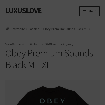
LUXUSLOVE
Zur
Zum
Menü
Navigation
Inhalt
springen
springen
Start
Startseite
Fashion
Obey Premium Sounds Black M L XL
Cookie-Richtlinie (EU)
Veröffentlicht am
6. Februar 2025
von
da Agency
Datenschutz
Obey Premium Sounds
Impressum
Black M L XL
Kasse
Mein Konto
Shop