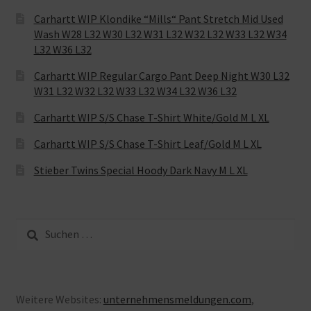
Carhartt WIP Klondike “Mills“ Pant Stretch Mid Used
Wash W28 L32 W30 L32 W31 L32 W32 L32 W33 L32 W34
L32 W36 L32
Carhartt WIP Regular Cargo Pant Deep Night W30 L32
W31 L32 W32 L32 W33 L32 W34 L32 W36 L32
Carhartt WIP S/S Chase T-Shirt White/Gold M L XL
Carhartt WIP S/S Chase T-Shirt Leaf/Gold M L XL
Stieber Twins Special Hoody Dark Navy M L XL
Suche
nach:
Weitere Websites:
unternehmensmeldungen.com
,