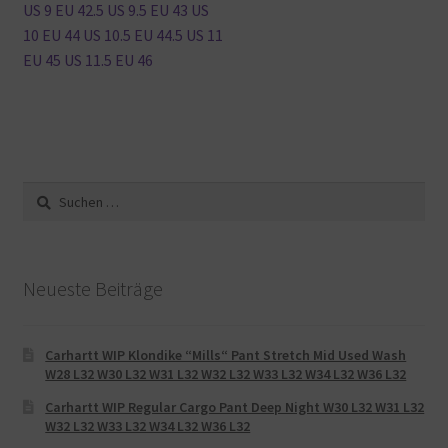
US 9 EU 42.5 US 9.5 EU 43 US
10 EU 44 US 10.5 EU 44.5 US 11
EU 45 US 11.5 EU 46
Suche
nach:
Neueste Beiträge
Carhartt WIP Klondike “Mills“ Pant Stretch Mid Used Wash
W28 L32 W30 L32 W31 L32 W32 L32 W33 L32 W34 L32 W36 L32
Carhartt WIP Regular Cargo Pant Deep Night W30 L32 W31 L32
W32 L32 W33 L32 W34 L32 W36 L32