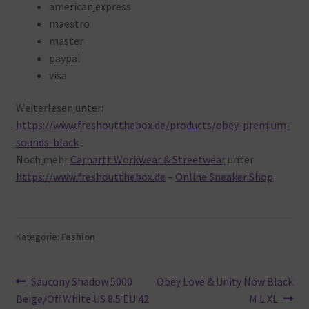
american
express
maestro
master
paypal
visa
Weiterlesen
unter:
https://www.freshoutthebox.de/products/obey-premium-
sounds-black
Noch
mehr
Carhartt Workwear & Streetwear
unter
https://www.freshoutthebox.de
–
Online Sneaker Shop
Kategorie:
Fashion
Beitragsnavigation
Vorheriger
Nächster
Saucony Shadow 5000
Obey Love & Unity Now Black
Beitrag:
Beitrag:
Beige/Off White US 8.5 EU 42
M L XL