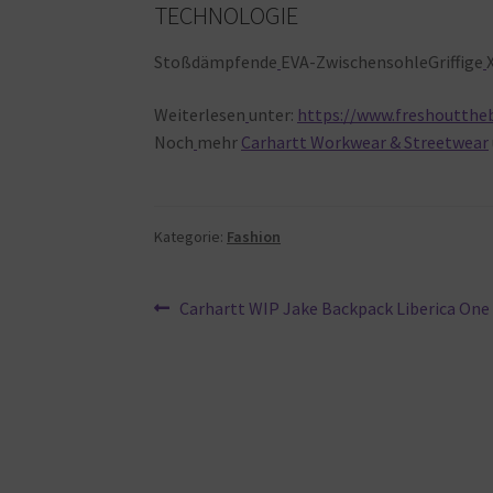
TECHNOLOGIE
Stoßdämpfende
EVA-ZwischensohleGriffige
Weiterlesen
unter:
https://www.freshoutthe
Noch
mehr
Carhartt Workwear & Streetwear
Kategorie:
Fashion
Beitragsnavigation
Vorheriger
Carhartt WIP Jake Backpack Liberica One 
Beitrag: