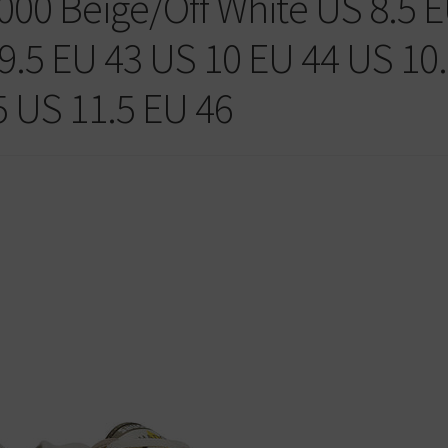
00 Beige/Off White US 8.5 
9.5 EU 43 US 10 EU 44 US 10
5 US 11.5 EU 46