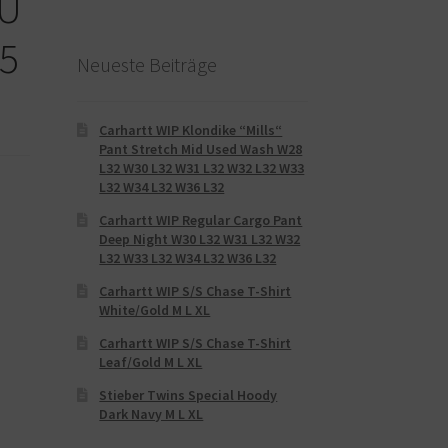
EU
.5
Neueste Beiträge
Carhartt WIP Klondike “Mills“
Pant Stretch Mid Used Wash W28
L32 W30 L32 W31 L32 W32 L32 W33
L32 W34 L32 W36 L32
Carhartt WIP Regular Cargo Pant
Deep Night W30 L32 W31 L32 W32
L32 W33 L32 W34 L32 W36 L32
Carhartt WIP S/S Chase T-Shirt
White/Gold M L XL
Carhartt WIP S/S Chase T-Shirt
Leaf/Gold M L XL
Stieber Twins Special Hoody
Dark Navy M L XL