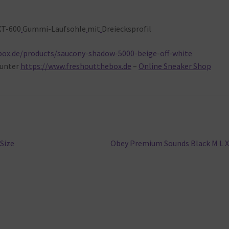
XT-600
Gummi-Laufsohle
mit
Dreiecksprofil
box.de/products/saucony-shadow-5000-beige-off-white
unter
https://www.freshoutthebox.de
–
Online Sneaker Shop
Nächster
Size
Obey Premium Sounds Black M L 
Beitrag: