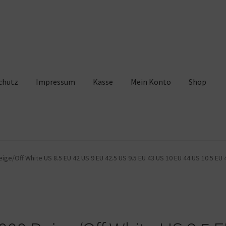
chutz
Impressum
Kasse
Mein Konto
Shop
pressum
Kasse
Mein Konto
Shop
Warenkorb
e/Off White US 8.5 EU 42 US 9 EU 42.5 US 9.5 EU 43 US 10 EU 44 US 10.5 EU 4