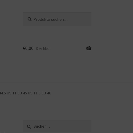
Suche
Suche
nach:
€
0,00
0 Artikel
4.5 US 11 EU 45 US 11.5 EU 46
Suche
nach: