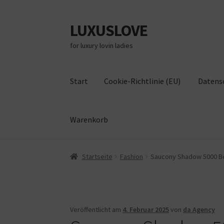
LUXUSLOVE
Zur
Zum
Navigation
Inhalt
for luxury lovin ladies
springen
springen
Start
Cookie-Richtlinie (EU)
Datens
Warenkorb
Start
Cookie-Richtlinie (EU)
Datenschutz
Im
Startseite
Fashion
Saucony Shadow 5000 Beig
Veröffentlicht am
4. Februar 2025
von
da Agency