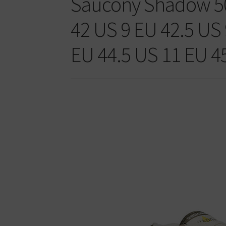
Saucony Shadow 50
42 US 9 EU 42.5 US 
EU 44.5 US 11 EU 4