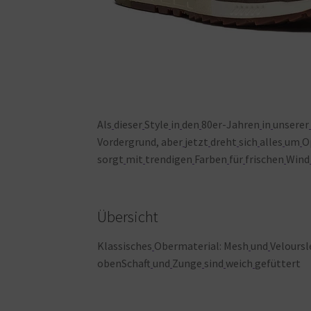
Als
dieser
Style
in
den
80er-Jahren
in
unserer
Vordergrund, aber
jetzt
dreht
sich
alles
um
O
sorgt
mit
trendigen
Farben
für
frischen
Wind
Übersicht
Klassisches
Obermaterial: Mesh
und
Velours
obenSchaft
und
Zunge
sind
weich
gefüttert