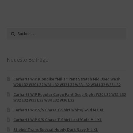
Suche
nach:
Neueste Beiträge
Carhartt WIP Klondike “Mills“ Pant Stretch Mid Used Wash
W28 L32 W30 L32 W31 L32 W32 L32 W33 L32 W34 L32 W36 L32
Carhartt WIP Regular Cargo Pant Deep Night W30 L32 W31 L32
W32 L32 W33 L32 W34 L32 W36 L32
Carhartt WIP S/S Chase T-Shirt White/Gold M L XL
Carhartt WIP S/S Chase T-Shirt Leaf/Gold M L XL
Stieber Twins Special Hoody Dark Navy M L XL