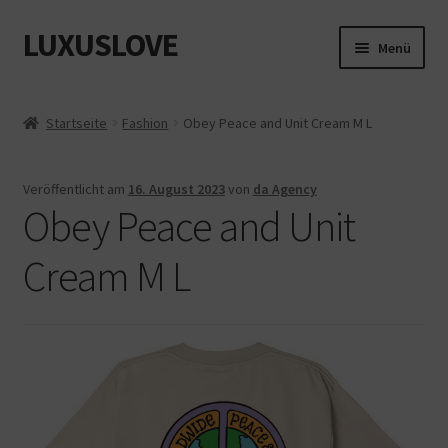
LUXUSLOVE
Zur
Zum
Menü
Navigation
Inhalt
springen
springen
Start
Startseite
Fashion
Obey Peace and Unit Cream M L
Cookie-Richtlinie (EU)
Veröffentlicht am
16. August 2023
von
da Agency
Datenschutz
Obey Peace and Unit
Impressum
Cream M L
Kasse
Mein Konto
Shop