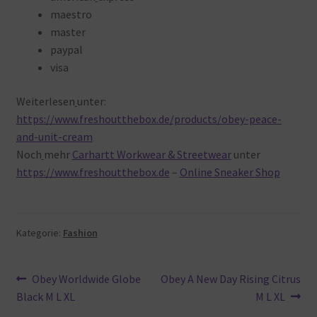
maestro
master
paypal
visa
Weiterlesen
unter:
https://www.freshoutthebox.de/products/obey-peace-
and-unit-cream
Noch
mehr
Carhartt Workwear & Streetwear
unter
https://www.freshoutthebox.de
–
Online Sneaker Shop
Kategorie:
Fashion
Beitragsnavigation
Vorheriger
Nächster
Obey Worldwide Globe
Obey A New Day Rising Citrus
Beitrag:
Beitrag:
Black M L XL
M L XL