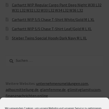
Carhartt WIP Regular Cargo Pant Deep Night W30 L32
W31 L32 W32 L32 W33 L32 W34 L32 W36 L32
Carhartt WIP S/S Chase T-Shirt White/Gold M L XL
Carhartt WIP S/S Chase T-Shirt Leaf/Gold M L XL
Stieber Twins Special Hoody Dark Navy M L XL
Suche
nach:
Weitere Websites:
unternehmensmeldungen.com
,
adhocmitteilung.de
,
glamfemme.de
,
glimityglamity.com
,
finanznachrichten.online
Wir verwenden Cookies, um unsere Website und unseren Service zu optimieren.