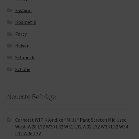
Fashion
Kosmetik
Party
Reisen
Schmuck
Schuhe
Neueste Beiträge
Carhartt WIP Klondike “Mills“ Pant Stretch Mid Used
Wash W28 L32 W30 L32 W31 L32 W32 L32 W33 L32 W34
L32 W36 L32