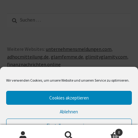
Suche
nach:
Weitere Websites:
unternehmensmeldungen.com
,
adhocmitteilung.de
,
glamfemme.de
,
glimityglamity.com
,
finanznachrichten.online
Wir verwenden Cookies, um unsere Website und unseren Service zu optimieren.
Cookies akzeptieren
© LUXUSLOVE 2026
Erstellt mit Storefront & WooCommerce
.
Ablehnen
Einstellungen anzeigen
0