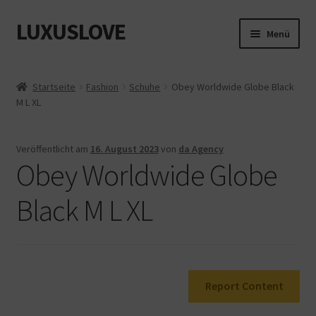
LUXUSLOVE
Zur
Zum
Menü
Navigation
Inhalt
springen
springen
Start
Startseite
Fashion
Schuhe
Obey Worldwide Globe Black
M L XL
Cookie-Richtlinie (EU)
Datenschutz
Veröffentlicht am
16. August 2023
von
da Agency
Obey Worldwide Globe
Impressum
Black M L XL
Kasse
Mein Konto
Report Content
Shop