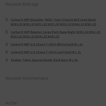
Neueste Beiträge
Carhartt WIP Klondike “Mills“ Pant Stretch Mid Used Wash
W28 L32 W30 L32 W31 L32 W32 L32 W33 L32 W34 L32 W36 L32
Carhartt WIP Regular Cargo Pant Deep Night W30 L32 W31 L32
W32 L32 W33 L32 W34 L32 W36 L32
Carhartt WIP S/S Chase T-Shirt White/Gold M L XL
Carhartt WIP S/S Chase T-Shirt Leaf/Gold M L XL
Stieber Twins Special Hoody Dark Navy M L XL
Neueste Kommentare
Archiv