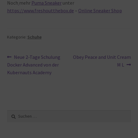
Noch
mehr
Puma Sneaker
unter
https://www.freshoutthebox.de
–
Online Sneaker Shop
Kategorie:
Schuhe
Beitragsnavigation
Vorheriger
Nächster
Neue 2-Tage Schulung
Obey Peace and Unit Cream
Beitrag:
Beitrag:
Docker Advanced von der
M L
Kubernauts Academy
Suche
nach: