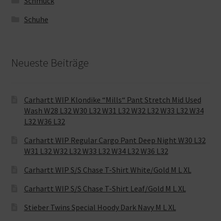
Schmuck
Schuhe
Neueste Beiträge
Carhartt WIP Klondike “Mills“ Pant Stretch Mid Used
Wash W28 L32 W30 L32 W31 L32 W32 L32 W33 L32 W34
L32 W36 L32
Carhartt WIP Regular Cargo Pant Deep Night W30 L32
W31 L32 W32 L32 W33 L32 W34 L32 W36 L32
Carhartt WIP S/S Chase T-Shirt White/Gold M L XL
Carhartt WIP S/S Chase T-Shirt Leaf/Gold M L XL
Stieber Twins Special Hoody Dark Navy M L XL