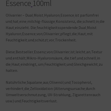
Essence
100ml
Olivarrier – Dual
Moist
Hyaluron
Essence
ist
parfümfrei
und
hat
eine
milchig-flüssige
Konsistenz, die
schnell
in
die
Haut
einzieht. Die
feuchtigkeitsspendende
Dual
Moist
Hyaluron
Essence
von
Olivarrier
pflegt
die
Haut
mit
Feuchtigkeit
und
schützt
vor
Trockenheit.
Diese
Bestseller
Essenz
von
Olivarrier
ist
leicht
an
Textur
und
enthält
Mikro-Hyaluronsäure, die
tief
und
schnell
in
die
Haut
eindringt, um
Feuchtigkeit
und
Gleichgewicht
zu
halten.
Natührliche
Squalane
aus
Olivenöl
und
Tocopherol,
verhindert
die
Zelloxidation (Alterungsursache
durch
Umweltverschmutzung, UV-Strahlung, Zigarettenrauch
usw.) und
Feuchtigkeitsverlust.