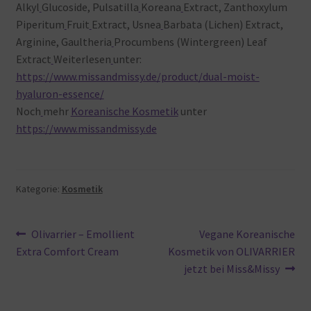
Alkyl
Glucoside, Pulsatilla
Koreana
Extract, Zanthoxylum
Piperitum
Fruit
Extract, Usnea
Barbata (Lichen) Extract,
Arginine, Gaultheria
Procumbens (Wintergreen) Leaf
Extract
Weiterlesen
unter:
https://www.missandmissy.de/product/dual-moist-
hyaluron-essence/
Noch
mehr
Koreanische Kosmetik
unter
https://www.missandmissy.de
Kategorie:
Kosmetik
Beitragsnavigation
Vorheriger
Nächster
Olivarrier – Emollient
Vegane Koreanische
Beitrag:
Beitrag:
Extra Comfort Cream
Kosmetik von OLIVARRIER
jetzt bei Miss&Missy