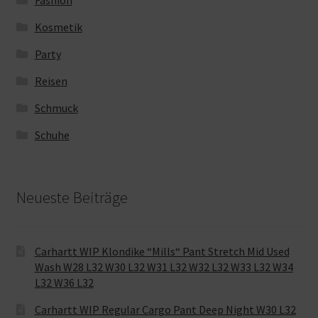
Fashion
Kosmetik
Party
Reisen
Schmuck
Schuhe
Neueste Beiträge
Carhartt WIP Klondike “Mills“ Pant Stretch Mid Used
Wash W28 L32 W30 L32 W31 L32 W32 L32 W33 L32 W34
L32 W36 L32
Carhartt WIP Regular Cargo Pant Deep Night W30 L32