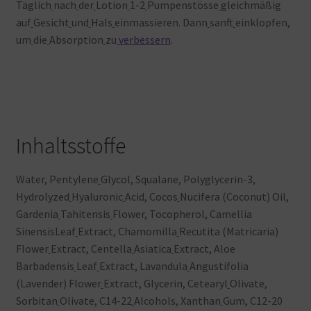
Täglich
nach
der
Lotion
1-2
Pumpenstösse
gleichmäßig
auf
Gesicht
und
Hals
einmassieren. Dann
sanft
einklopfen,
um
die
Absorption
zu
verbessern
.
Inhaltsstoffe
Water, Pentylene
Glycol, Squalane, Polyglycerin-3,
Hydrolyzed
Hyaluronic
Acid, Cocos
Nucifera (Coconut) Oil,
Gardenia
Tahitensis
Flower, Tocopherol, Camellia
SinensisLeaf
Extract, Chamomilla
Recutita (Matricaria)
Flower
Extract, Centella
Asiatica
Extract, Aloe
Barbadensis
Leaf
Extract, Lavandula
Angustifolia
(Lavender) Flower
Extract, Glycerin, Cetearyl
Olivate,
Sorbitan
Olivate, C14-22
Alcohols, Xanthan
Gum, C12-20