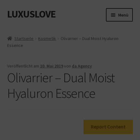
LUXUSLOVE
Zur
Zum
Menü
Navigation
Inhalt
springen
springen
Start
Startseite
Kosmetik
Olivarrier – Dual Moist Hyaluron
Essence
Cookie-Richtlinie (EU)
Datenschutz
Veröffentlicht am
10. Mai 2019
von
da Agency
Olivarrier – Dual Moist
Impressum
Hyaluron Essence
Kasse
Mein Konto
Report Content
Shop