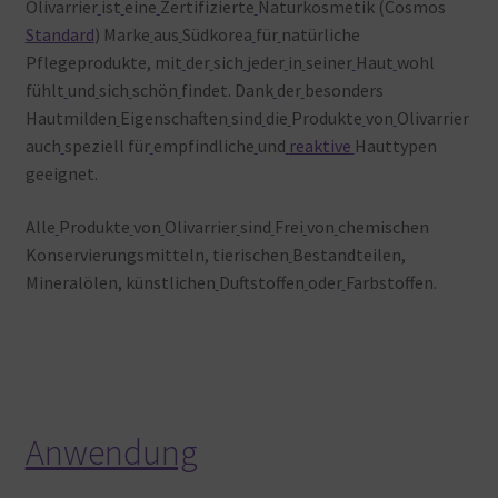
Olivarrier
ist
eine
Zertifizierte
Naturkosmetik (Cosmos
Standard
) Marke
aus
Südkorea
für
natürliche
Pflegeprodukte, mit
der
sich
jeder
in
seiner
Haut
wohl
fühlt
und
sich
schön
findet. Dank
der
besonders
Hautmilden
Eigenschaften
sind
die
Produkte
von
Olivarrier
auch
speziell
für
empfindliche
und
reaktive
Hauttypen
geeignet.
Alle
Produkte
von
Olivarrier
sind
Frei
von
chemischen
Konservierungsmitteln, tierischen
Bestandteilen,
Mineralölen, künstlichen
Duftstoffen
oder
Farbstoffen.
Anwendung