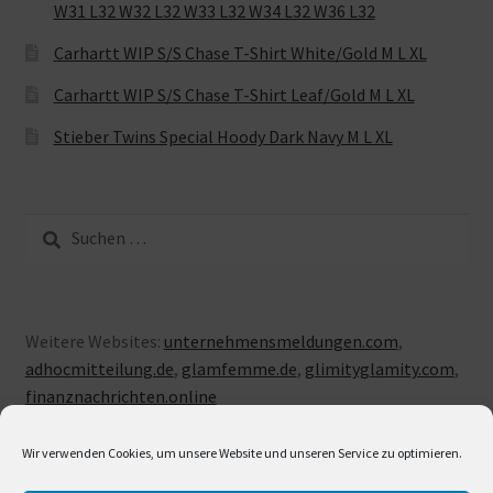
W31 L32 W32 L32 W33 L32 W34 L32 W36 L32
Carhartt WIP S/S Chase T-Shirt White/Gold M L XL
Carhartt WIP S/S Chase T-Shirt Leaf/Gold M L XL
Stieber Twins Special Hoody Dark Navy M L XL
Suche
nach:
Weitere Websites:
unternehmensmeldungen.com
,
adhocmitteilung.de
,
glamfemme.de
,
glimityglamity.com
,
finanznachrichten.online
Wir verwenden Cookies, um unsere Website und unseren Service zu optimieren.