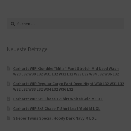
Suche
nach:
Neueste Beiträge
Carhartt WIP Klondike “Mills“ Pant Stretch Mid Used Wash
W28 L32 W30 L32 W31 L32 W32 L32 W33 L32 W34 L32 W36 L32
Carhartt WIP Regular Cargo Pant Deep Night W30 L32 W31 L32
W32 L32 W33 L32 W34 L32 W36 L32
Carhartt WIP S/S Chase T-Shirt White/Gold M L XL
Carhartt WIP S/S Chase T-Shirt Leaf/Gold M L XL
Stieber Twins Special Hoody Dark Navy M L XL