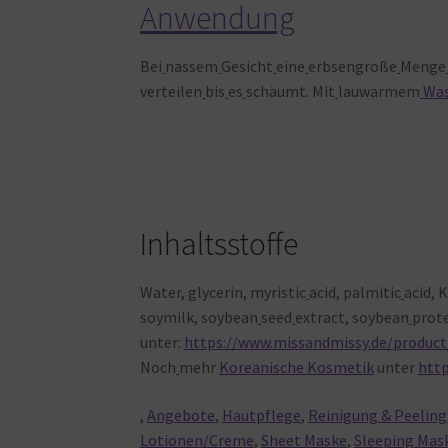
Anwendung
Bei
nassem
Gesicht
eine
erbsengroße
Menge
verteilen
bis
es
schäumt. Mit
lauwarmem
Was
Inhaltsstoffe
Water, glycerin, myristic
acid, palmitic
acid, 
soymilk, soybean
seed
extract, soybean
prote
unter:
https://www.missandmissy.de/product
Noch
mehr
Koreanische Kosmetik
unter
htt
,
Angebote
,
Hautpflege
,
Reinigung & Peeling
Lotionen/Creme
,
Sheet Maske
,
Sleeping Mas