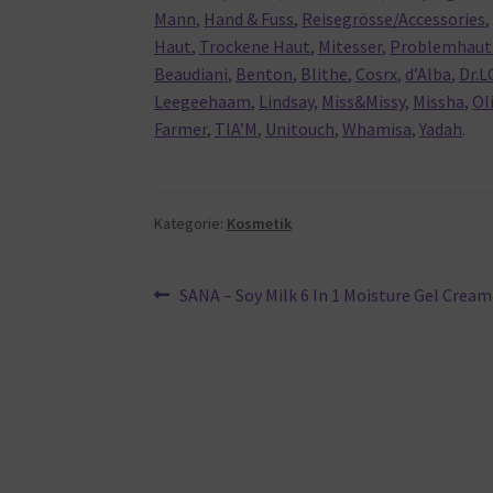
Mann
,
Hand & Fuss
,
Reisegrösse/Accessories
Haut
,
Trockene Haut
,
Mitesser
,
Problemhaut 
Beaudiani
,
Benton
,
Blithe
,
Cosrx
,
d’Alba
,
Dr.L
Leegeehaam
,
Lindsay
,
Miss&Missy
,
Missha
,
Ol
Farmer
,
TIA’M
,
Unitouch
,
Whamisa
,
Yadah
.
Kategorie:
Kosmetik
Beitragsnavigation
Vorheriger
SANA – Soy Milk 6 In 1 Moisture Gel Cream
Beitrag: