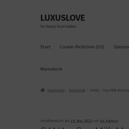
LUXUSLOVE
Zur
Zum
Navigation
Inhalt
for luxury lovin ladies
springen
springen
Start
Cookie-Richtlinie (EU)
Datens
Warenkorb
Start
Cookie-Richtlinie (EU)
Datenschutz
Im
Startseite
Kosmetik
SANA – Soy Milk Moist
Veröffentlicht am
19. Mai 2022
von
da Agency