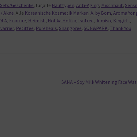
,
Sets/Geschenke
, für
alle
Hauttypen
:
Anti-Aging
,
Mischhaut
,
Sensi
/ Akne
. Alle
Koreanische Kosmetik Marken
:
A. by Bom
,
Aroma Yon
OLA
,
Enature
,
Heimish
,
Holika Holika
,
Isntree
,
Jumiso
,
Kingirls
,
ivarrier
,
Petitfee
,
Pureheals
,
Shangpree
,
SON&PARK
,
Thank You
Nächster
SANA – Soy Milk Whitening Face Wa
Beitrag: