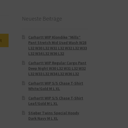
Neueste Beiträge
Carhartt WIP Klondike “Mills“
t
Pant Stretch Mid Used Wash W28
L32 W30 L32 W31 L32 W32 L32 W33
L32 W34 L32 W36 L32
Carhartt WIP Regular Cargo Pant
Deep Night W30 L32 W31 L32 W32
L32 W33 L32 W34 L32 W36 L32
Carhartt WIP S/S Chase T-Shirt
White/Gold M L XL
Carhartt WIP S/S Chase T-Shirt
Leaf/Gold M L XL
Stieber Twins Special Hoody
Dark Navy M L XL