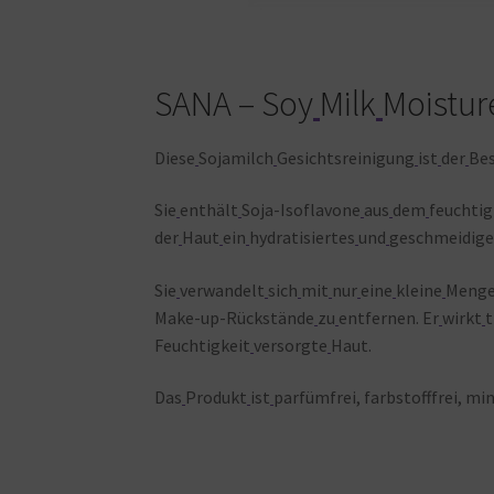
SANA – Soy
Milk
Moistur
Diese
Sojamilch
Gesichtsreinigung
ist
der
Bes
Sie
enthält
Soja-Isoflavone
aus
dem
feuchti
der
Haut
ein
hydratisiertes
und
geschmeidige
Sie
verwandelt
sich
mit
nur
eine
kleine
Meng
Make-up-Rückstände
zu
entfernen. Er
wirkt
t
Feuchtigkeit
versorgte
Haut.
Das
Produkt
ist
parfümfrei, farbstofffrei, min