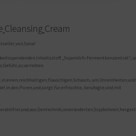
e
Cleansing
Cream
tseller
von
Sana!
gkeitsspendenden
Inhaltsstoff „Sojamilch-Fermentkonzentrat“, 
s
Gefühl
zu
verleihen.
e
in
einen
reichhaltigen
flauschigen
Schaum, um
Unreinheiten
und
ief
in
den
Poren
und
sorgt
für
erfrischte, beruhigte
und
mit
eralölfrei
und
aus
Gentechnik
unveränderten
Sojabohnen
hergest