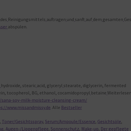
des
Reinigungsmittels
auftragen
und
sanft
auf
dem
gesamten
Ges
ser
abspülen.
K
hydroxide, stearic
acid, glyceryl
stearate, diglycerin, fermented
in, tocopherol, BG, ethanol, cocamidopropyl
betaine
Weiterlese
/sana-soy-milk-moisture-cleansing-cream/
ps://www.missandmissy.de
. Alle
Bestseller
,
Toner/Gesichtsspray
,
Serum/Ampoule/Essence
,
Gesichtsöle
,
ke
,
Augen-/Lippenpflege
,
Sonnenschutz
,
Make-up
,
Der gepflegte