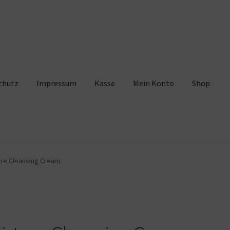
chutz
Impressum
Kasse
Mein Konto
Shop
pressum
Kasse
Mein Konto
Shop
Warenkorb
ure Cleansing Cream