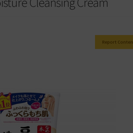
isture Cleansing Cream
Report Conten