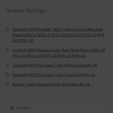
Neueste Beiträge
Carhartt WIP Klondike “Mills“ Pant Stretch Mid Used
Wash W28 L32 W30 L32 W31 L32 W32 L32 W33 L32 W34
L32 W36 L32
Carhartt WIP Regular Cargo Pant Deep Night W30 L32
W31 L32 W32 L32 W33 L32 W34 L32 W36 L32
Carhartt WIP S/S Chase T-Shirt White/Gold M L XL
Carhartt WIP S/S Chase T-Shirt Leaf/Gold M L XL
Stieber Twins Special Hoody Dark Navy M L XL
Suche
nach: