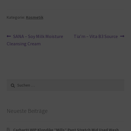
Kategorie:
Kosmetik
Beitragsnavigation
Vorheriger
Nächster
SANA – Soy Milk Moisture
Tia’m – Vita B3 Source
Beitrag:
Beitrag:
Cleansing Cream
Suche
nach:
Neueste Beiträge
Carhartt WIP Klondike “Mills“ Pant Stretch Mid Used Wash