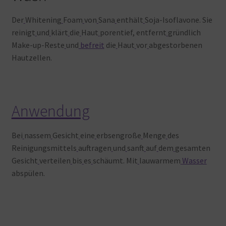
Der
Whitening
Foam
von
Sana
enthält
Soja-Isoflavone. Sie
reinigt
und
klärt
die
Haut
porentief, entfernt
gründlich
Make-up-Reste
und
befreit
die
Haut
vor
abgestorbenen
Hautzellen.
Anwendung
Bei
nassem
Gesicht
eine
erbsengroße
Menge
des
Reinigungsmittels
auftragen
und
sanft
auf
dem
gesamten
Gesicht
verteilen
bis
es
schäumt. Mit
lauwarmem
Wasser
abspülen.