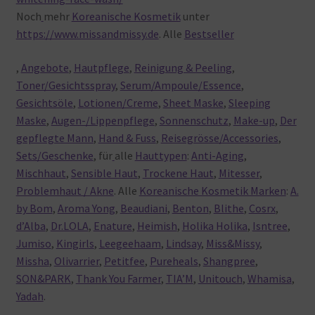
Noch
mehr
Koreanische Kosmetik
unter
https://www.missandmissy.de
. Alle
Bestseller
,
Angebote
,
Hautpflege
,
Reinigung & Peeling
,
Toner/Gesichtsspray
,
Serum/Ampoule/Essence
,
Gesichtsöle
,
Lotionen/Creme
,
Sheet Maske
,
Sleeping
Maske
,
Augen-/Lippenpflege
,
Sonnenschutz
,
Make-up
,
Der
gepflegte Mann
,
Hand & Fuss
,
Reisegrösse/Accessories
,
Sets/Geschenke
, für
alle
Hauttypen
:
Anti-Aging
,
Mischhaut
,
Sensible Haut
,
Trockene Haut
,
Mitesser
,
Problemhaut / Akne
. Alle
Koreanische Kosmetik Marken
:
A.
by Bom
,
Aroma Yong
,
Beaudiani
,
Benton
,
Blithe
,
Cosrx
,
d’Alba
,
Dr.LOLA
,
Enature
,
Heimish
,
Holika Holika
,
Isntree
,
Jumiso
,
Kingirls
,
Leegeehaam
,
Lindsay
,
Miss&Missy
,
Missha
,
Olivarrier
,
Petitfee
,
Pureheals
,
Shangpree
,
SON&PARK
,
Thank You Farmer
,
TIA’M
,
Unitouch
,
Whamisa
,
Yadah
.