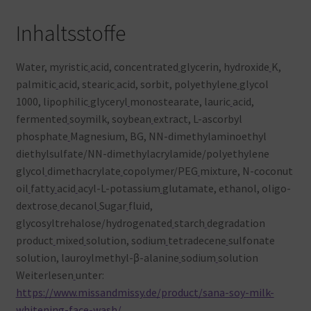
Inhaltsstoffe
Water, myristic
acid, concentrated
glycerin, hydroxide
K,
palmitic
acid, stearic
acid, sorbit, polyethylene
glycol
1000, lipophilic
glyceryl
monostearate, lauric
acid,
fermented
soymilk, soybean
extract, L-ascorbyl
phosphate
Magnesium, BG, NN-dimethylaminoethyl
diethylsulfate/NN-dimethylacrylamide/polyethylene
glycol
dimethacrylate
copolymer/PEG
mixture, N-coconut
oil
fatty
acid
acyl-L-potassium
glutamate, ethanol, oligo-
dextrose
decanol
Sugar
fluid,
glycosyltrehalose/hydrogenated
starch
degradation
product
mixed
solution, sodium
tetradecene
sulfonate
solution, lauroylmethyl-β-alanine
sodium
solution
Weiterlesen
unter:
https://www.missandmissy.de/product/sana-soy-milk-
whitening-face-wash/