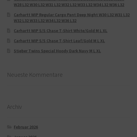
W28 L32 W30 L32 W31 L32 W32 L32 W33 L32 W34 L32 W36 L32
Carhartt WIP Regular Cargo Pant Deep Night W30 L32 W31 L32
W32 L32 W33 L32 W34 L32 W36 L32
Carhartt WIP S/S Chase T-Shirt White/Gold M L XL
Carhartt WIP S/S Chase T-Shirt Leaf/Gold M L XL
Stieber Twins Special Hoody Dark Navy M L XL
Neueste Kommentare
Archiv
Februar 2026
Januar 2026