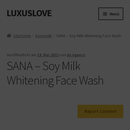
LUXUSLOVE
Zur
Zum
Menü
Navigation
Inhalt
springen
springen
Start
Startseite
Kosmetik
SANA – Soy Milk Whitening Face Wash
Cookie-Richtlinie (EU)
Veröffentlicht am
19. Mai 2022
von
da Agency
Datenschutz
SANA – Soy Milk
Impressum
Whitening Face Wash
Kasse
Mein Konto
Report Content
Shop