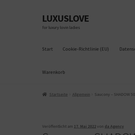
LUXUSLOVE
Zur
Zum
Navigation
Inhalt
for luxury lovin ladies
springen
springen
Start
Cookie-Richtlinie (EU)
Datens
Warenkorb
Start
Cookie-Richtlinie (EU)
Datenschutz
Im
Startseite
Allgemein
Saucony – SHADOW 5000 
Veröffentlicht am
17. Mai 2022
von
da Agency