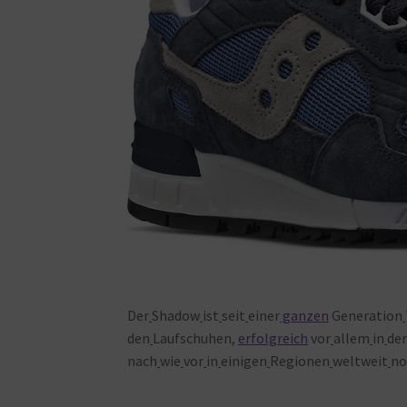
Der
Shadow
ist
seit
einer
ganzen
Generation
den
Laufschuhen,
erfolgreich
vor
allem
in
de
nach
wie
vor
in
einigen
Regionen
weltweit
no