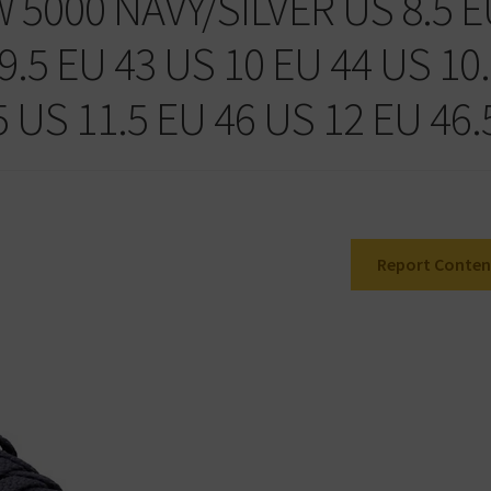
5000 NAVY/SILVER US 8.5 
9.5 EU 43 US 10 EU 44 US 10
5 US 11.5 EU 46 US 12 EU 46.
Report Conten