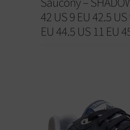
Saucony – SHADOW 
42 US 9 EU 42.5 US 
EU 44.5 US 11 EU 4