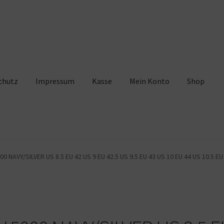
chutz
Impressum
Kasse
Mein Konto
Shop
pressum
Kasse
Mein Konto
Shop
Warenkorb
NAVY/SILVER US 8.5 EU 42 US 9 EU 42.5 US 9.5 EU 43 US 10 EU 44 US 10.5 EU 4