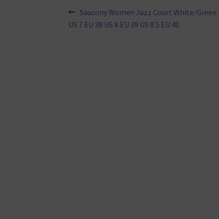
Beitragsnavigation
Vorheriger
Saucony Women Jazz Court White/Green 
Beitrag:
US 7 EU 38 US 8 EU 39 US 8.5 EU 40