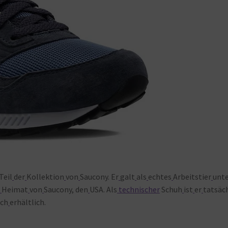
Teil
der
Kollektion
von
Saucony. Er
galt
als
echtes
Arbeitstier
unt
r
Heimat
von
Saucony, den
USA. Als
technischer
Schuh
ist
er
tatsäc
ch
erhältlich.