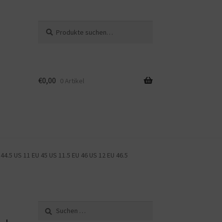
Suche
Suche
nach:
€
0,00
0 Artikel
4.5 US 11 EU 45 US 11.5 EU 46 US 12 EU 46.5
Suche
nach: