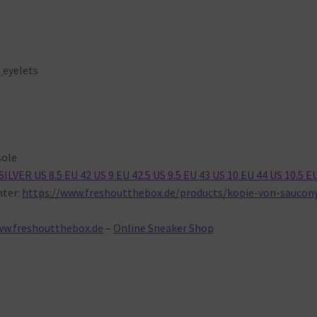
p
eyelets
sole
VER US 8.5 EU 42 US 9 EU 42.5 US 9.5 EU 43 US 10 EU 44 US 10.5 E
ter:
https://www.freshoutthebox.de/products/kopie-von-saucon
ww.freshoutthebox.de
–
Online Sneaker Shop