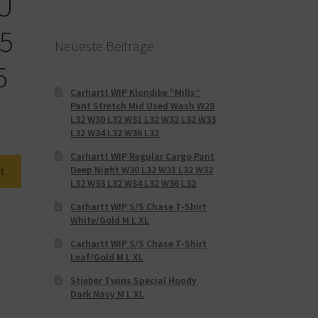
EU
.5
Neueste Beiträge
5
Carhartt WIP Klondike “Mills“
Pant Stretch Mid Used Wash W28
L32 W30 L32 W31 L32 W32 L32 W33
L32 W34 L32 W36 L32
Carhartt WIP Regular Cargo Pant
Deep Night W30 L32 W31 L32 W32
t
L32 W33 L32 W34 L32 W36 L32
Carhartt WIP S/S Chase T-Shirt
White/Gold M L XL
Carhartt WIP S/S Chase T-Shirt
Leaf/Gold M L XL
Stieber Twins Special Hoody
Dark Navy M L XL