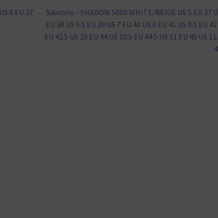
Nächster
US 6 EU 37
Saucony – SHADOW 5000 WHITE/BEIGE US 5 EU 37 U
Beitrag:
EU 38 US 6.5 EU 39 US 7 EU 40 US 8 EU 41 US 8.5 EU 42
EU 42.5 US 10 EU 44 US 10.5 EU 44.5 US 11 EU 45 US 11
4