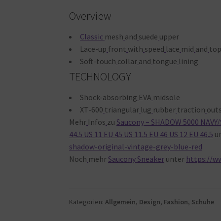
Overview
Classic
mesh
and
suede
upper
Lace-up
front
with
speed
lace
mid
and
to
Soft-touch
collar
and
tongue
lining
TECHNOLOGY
Shock-absorbing
EVA
midsole
XT-600
triangular
lug
rubber
traction
out
Mehr
Infos
zu
Saucony – SHADOW 5000 NAVY/SIL
44.5 US 11 EU 45 US 11.5 EU 46 US 12 EU 46.5
un
shadow-original-vintage-grey-blue-red
Noch
mehr
Saucony Sneaker
unter
https://w
Kategorien:
Allgemein
,
Design
,
Fashion
,
Schuhe