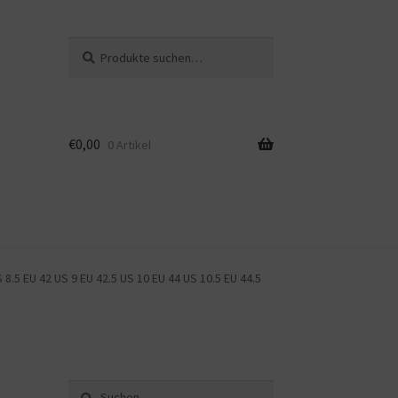
Suche
Suche
nach:
€
0,00
0 Artikel
.5 EU 42 US 9 EU 42.5 US 10 EU 44 US 10.5 EU 44.5
Suche