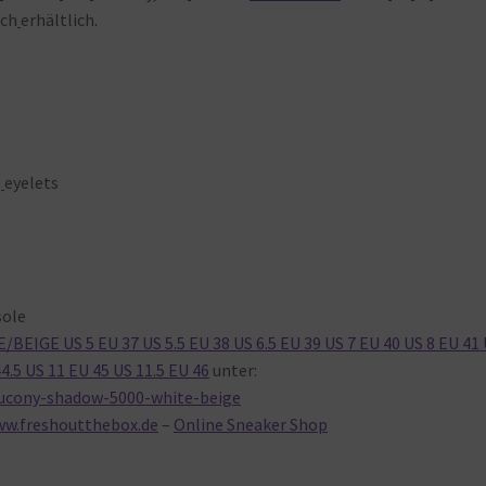
ch
erhältlich.
p
eyelets
sole
EIGE US 5 EU 37 US 5.5 EU 38 US 6.5 EU 39 US 7 EU 40 US 8 EU 41
44.5 US 11 EU 45 US 11.5 EU 46
unter:
aucony-shadow-5000-white-beige
ww.freshoutthebox.de
–
Online Sneaker Shop