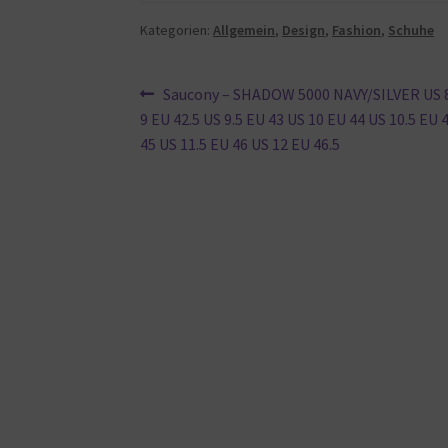
Kategorien:
Allgemein
,
Design
,
Fashion
,
Schuhe
Beitragsnavigation
Vorheriger
Saucony – SHADOW 5000 NAVY/SILVER US 8
Beitrag:
9 EU 42.5 US 9.5 EU 43 US 10 EU 44 US 10.5 EU 
45 US 11.5 EU 46 US 12 EU 46.5