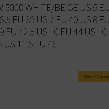
 5000 WHITE/BEIGE US 5 E
6.5 EU 39 US 7 EU 40 US 8 E
9 EU 42.5 US 10 EU 44 US 10
5 US 11.5 EU 46
Report Conten