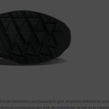
Teil
der
Kollektion
von
Saucony. Er
galt
als
echtes
Arbeitstier
unt
r
Heimat
von
Saucony, den
USA. Als
technischer
Schuh
ist
er
tatsäc