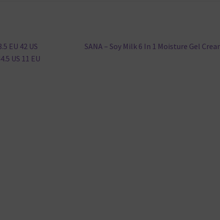
Nächster
.5 EU 42 US
SANA – Soy Milk 6 In 1 Moisture Gel Cre
Beitrag:
44.5 US 11 EU