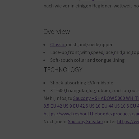
nach
wie
vor
in
einigen
Regionen
weltweit
no
Overview
Classic
mesh
and
suede
upper
Lace-up
front
with
speed
lace
mid
and
to
Soft-touch
collar
and
tongue
lining
TECHNOLOGY
Shock-absorbing
EVA
midsole
XT-600
triangular
lug
rubber
traction
out
Mehr
Infos
zu
Saucony – SHADOW 5000 WHITE/B
8.5 EU 42 US 9 EU 42.5 US 10 EU 44 US 10.5 EU 
https://www.freshoutthebox.de/products/s
Noch
mehr
Saucony Sneaker
unter
https://w