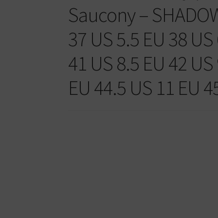
Saucony – SHADOW
37 US 5.5 EU 38 US 
41 US 8.5 EU 42 US 
EU 44.5 US 11 EU 4