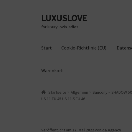
LUXUSLOVE
Zur
Zum
Navigation
Inhalt
for luxury lovin ladies
springen
springen
Start
Cookie-Richtlinie (EU)
Datens
Warenkorb
Start
Cookie-Richtlinie (EU)
Datenschutz
Im
Startseite
Allgemein
Saucony – SHADOW 5000 
US 11 EU 45 US 11.5 EU 46
Veröffentlicht am
17. Mai 2022
von
da Agency