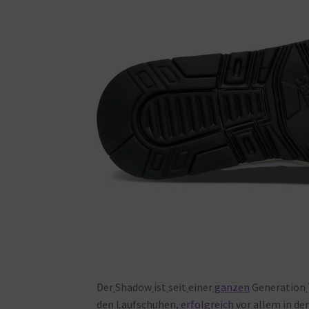
Der
Shadow
ist
seit
einer
ganzen
Generation
den
Laufschuhen,
erfolgreich
vor
allem
in
de