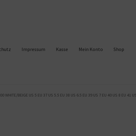
chutz
Impressum
Kasse
Mein Konto
Shop
pressum
Kasse
Mein Konto
Shop
Warenkorb
WHITE/BEIGE US 5 EU 37 US 5.5 EU 38 US 6.5 EU 39 US 7 EU 40 US 8 EU 41 US 8