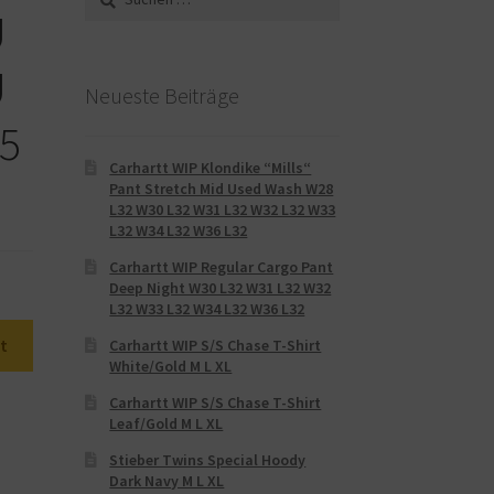
nach:
U
U
Neueste Beiträge
.5
Carhartt WIP Klondike “Mills“
Pant Stretch Mid Used Wash W28
L32 W30 L32 W31 L32 W32 L32 W33
L32 W34 L32 W36 L32
Carhartt WIP Regular Cargo Pant
Deep Night W30 L32 W31 L32 W32
L32 W33 L32 W34 L32 W36 L32
t
Carhartt WIP S/S Chase T-Shirt
White/Gold M L XL
Carhartt WIP S/S Chase T-Shirt
Leaf/Gold M L XL
Stieber Twins Special Hoody
Dark Navy M L XL