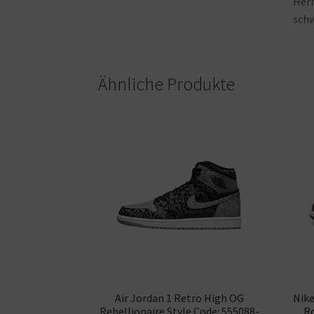
Her
sch
Ähnliche Produkte
Air Jordan 1 Retro High OG
Nike
Rebellionaire Style Code: 555088-
Ro