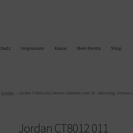
chutz
Impressum
Kasse
Mein Konto
Shop
pressum
Kasse
Mein Konto
Shop
Warenkorb
Schuhe
Jordan CT8012 011 Herren-Jubiläum zum 25. Jahrestag, Schwarz
Jordan CT8012 011