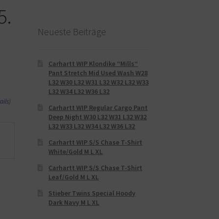
5.
Neueste Beiträge
Carhartt WIP Klondike “Mills“
Pant Stretch Mid Used Wash W28
L32 W30 L32 W31 L32 W32 L32 W33
L32 W34 L32 W36 L32
ails
)
Carhartt WIP Regular Cargo Pant
Deep Night W30 L32 W31 L32 W32
L32 W33 L32 W34 L32 W36 L32
Carhartt WIP S/S Chase T-Shirt
White/Gold M L XL
Carhartt WIP S/S Chase T-Shirt
Leaf/Gold M L XL
Stieber Twins Special Hoody
Dark Navy M L XL