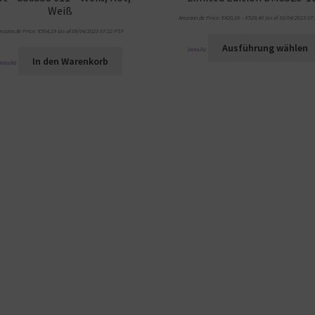
Weiß
Amazon.de Price:
€
420,16
–
€
529,40
(as of 10/04/2023 07:
mazon.de Price:
€
504,19
(as of 09/04/2023 07:22 PST-
Ausführung wählen
Details
)
In den Warenkorb
Details
)