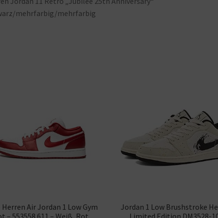
ren
Jordan
11
Retro „Jubilee
25th
Anniversary“
warz/mehrfarbig/mehrfarbig
 Herren Air Jordan 1 Low Gym
Jordan 1 Low Brushstroke He
t – 553558 611 – Weiß, Rot,
Limited Edition DM3528-1