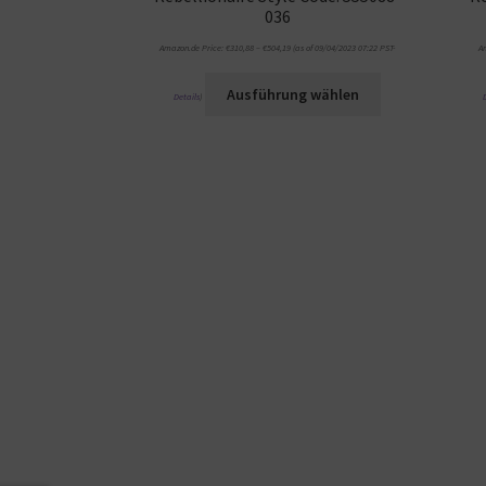
036
Amazon.de Price:
€
310,88
–
€
504,19
(as of 09/04/2023 07:22 PST-
A
Ausführung wählen
Details
)