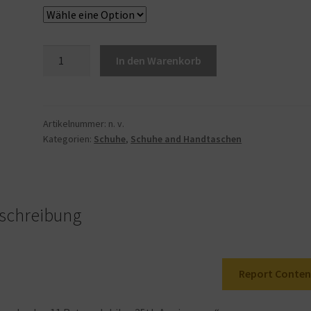
Jordan
In den Warenkorb
CT8012
011
Herren-
Jubiläum
Artikelnummer:
n. v.
Kategorien:
Schuhe
,
Schuhe and Handtaschen
zum
25.
Jahrestag,
Schwarz/mehrfarbig
Menge
schreibung
Report Conten