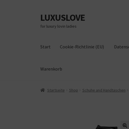
LUXUSLOVE
Zur
Zum
Navigation
Inhalt
for luxury lovin ladies
springen
springen
Start
Cookie-Richtlinie (EU)
Datens
Warenkorb
Start
Cookie-Richtlinie (EU)
Datenschutz
Im
Startseite
Shop
Schuhe and Handtaschen