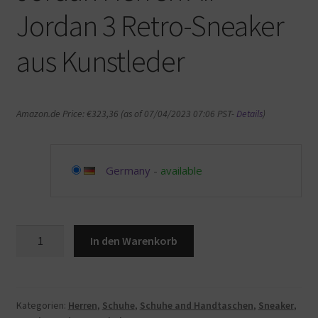
Jordan 3 Retro-Sneaker
aus Kunstleder
Amazon.de Price:
€
323,36
(as of 07/04/2023 07:06 PST-
Details
)
Germany
-
available
Jordan
In den Warenkorb
Herren
Air
Jordan
3
Kategorien:
Herren
,
Schuhe
,
Schuhe and Handtaschen
,
Sneaker
,