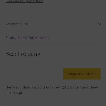
Sneaker and Sportschuhe
Retro-
Sneaker
aus
Kunstleder
Beschreibung
Menge
Zusätzliche Informationen
Beschreibung
Report Content
Herren
Jordan
3
Retro „Cool
Grey“ 2021
Silber/Sport
Red-
LT
Graphit