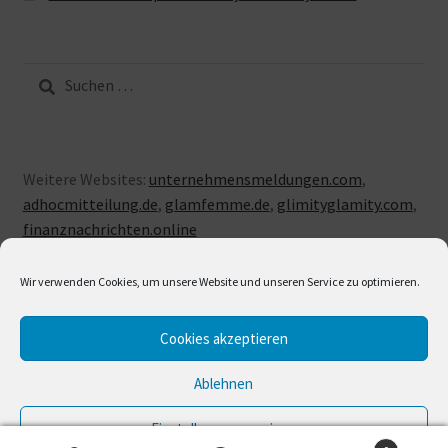
Suche
nach:
Weitere Websites:
unternehmensmeldungen.com
,
adhocmitteilung.de
,
glamfemme.de
,
glimityglamity.com
,
finanznachrichten.online
Wir verwenden Cookies, um unsere Website und unseren Service zu optimieren.
Cookies akzeptieren
© LUXUSLOVE 2026
Erstellt mit Storefront & WooCommerce
.
Ablehnen
Einstellungen anzeigen