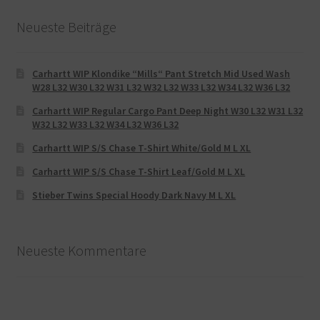
Neueste Beiträge
Carhartt WIP Klondike “Mills“ Pant Stretch Mid Used Wash
W28 L32 W30 L32 W31 L32 W32 L32 W33 L32 W34 L32 W36 L32
Carhartt WIP Regular Cargo Pant Deep Night W30 L32 W31 L32
W32 L32 W33 L32 W34 L32 W36 L32
Carhartt WIP S/S Chase T-Shirt White/Gold M L XL
Carhartt WIP S/S Chase T-Shirt Leaf/Gold M L XL
Stieber Twins Special Hoody Dark Navy M L XL
Neueste Kommentare