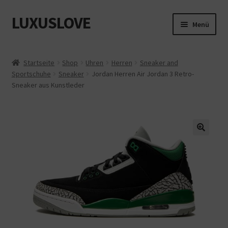
LUXUSLOVE
Zur
Zum
Menü
Navigation
Inhalt
springen
springen
Start
Startseite
Shop
Uhren
Herren
Sneaker and
Sportschuhe
Sneaker
Jordan Herren Air Jordan 3 Retro-
Cookie-Richtlinie (EU)
Sneaker aus Kunstleder
Datenschutz
Impressum
Kasse
Mein Konto
Shop