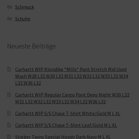
Schmuck
Schuhe
Neueste Beiträge
Carhartt WIP Klondike “Mills“ Pant Stretch Mid Used
Wash W28 L32 W30 L32 W31 L32 W32 L32 W33 L32 W34
L32 W36 L32
Carhartt WIP Regular Cargo Pant Deep Night W30 L32
W31 L32 W32 L32 W33 L32 W34 L32 W36 L32
Carhartt WIP S/S Chase T-Shirt White/Gold M L XL
Carhartt WIP S/S Chase T-Shirt Leaf/Gold M L XL
Stieber Twins Special Hoody Dark Navy M L XL