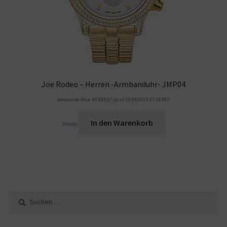
Joe Rodeo – Herren -Armbanduhr- JMP04
Amazon.de Price:
€
5.663,87
(as of 10/04/2023 07:33 PST-
In den Warenkorb
Details
)
Suche
nach: