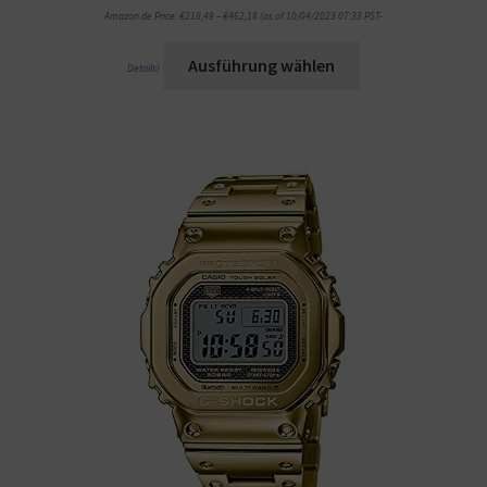
Amazon.de Price:
€
218,49
–
€
462,18
(as of 10/04/2023 07:33 PST-
Ausführung wählen
Details
)