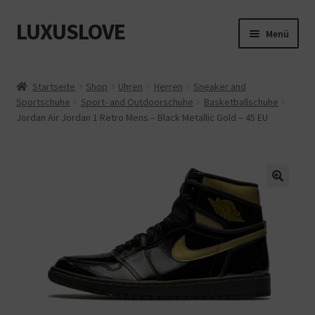
LUXUSLOVE
Zur
Zum
Menü
Navigation
Inhalt
springen
springen
Start
Startseite
Shop
Uhren
Herren
Sneaker and
Sportschuhe
Sport- and Outdoorschuhe
Basketballschuhe
Cookie-Richtlinie (EU)
Jordan Air Jordan 1 Retro Mens – Black Metallic Gold – 45 EU
Datenschutz
Impressum
Kasse
Mein Konto
Shop