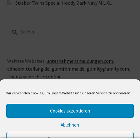
Stieber Twins Special Hoody Dark Navy M L XL
Suche
nach:
Weitere Websites:
unternehmensmeldungen.com
,
adhocmitteilung.de
,
glamfemme.de
,
glimityglamity.com
,
finanznachrichten.online
Wir verwenden Cookies, um unsere Website und unseren Service zu optimieren.
Cookies akzeptieren
© LUXUSLOVE 2026
Erstellt mit Storefront & WooCommerce
.
Ablehnen
Einstellungen anzeigen