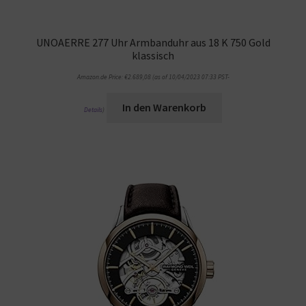
UNOAERRE 277 Uhr Armbanduhr aus 18 K 750 Gold
klassisch
Amazon.de Price:
€
2.689,08
(as of 10/04/2023 07:33 PST-
In den Warenkorb
Details
)