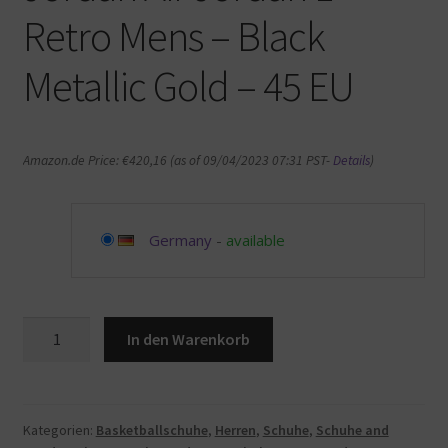
Retro Mens – Black
Metallic Gold – 45 EU
Amazon.de Price:
€
420,16
(as of 09/04/2023 07:31 PST-
Details
)
Germany
-
available
Jordan
In den Warenkorb
Air
Jordan
1
Retro
Kategorien:
Basketballschuhe
,
Herren
,
Schuhe
,
Schuhe and