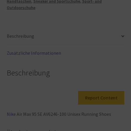
Handtaschen
,
Sneaker and Sportschuhe
,
Sport- and
Mens
Outdoorschuhe
-
Black
Metallic
Gold
Beschreibung
-
45
EU
Zusätzliche Informationen
Menge
Beschreibung
Report Content
Nike
Air
Max
95
SE
AV6246-100
Unisex
Running
Shoes