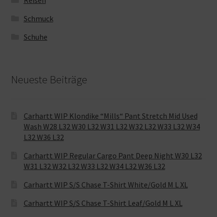
Schmuck
Schuhe
Neueste Beiträge
Carhartt WIP Klondike “Mills“ Pant Stretch Mid Used
Wash W28 L32 W30 L32 W31 L32 W32 L32 W33 L32 W34
L32 W36 L32
Carhartt WIP Regular Cargo Pant Deep Night W30 L32
W31 L32 W32 L32 W33 L32 W34 L32 W36 L32
Carhartt WIP S/S Chase T-Shirt White/Gold M L XL
Carhartt WIP S/S Chase T-Shirt Leaf/Gold M L XL