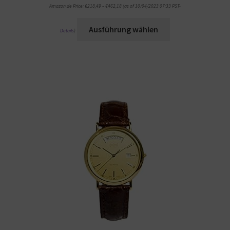
Amazon.de Price:
€
218,49
–
€
462,18
(as of 10/04/2023 07:33 PST-
Ausführung wählen
Details
)