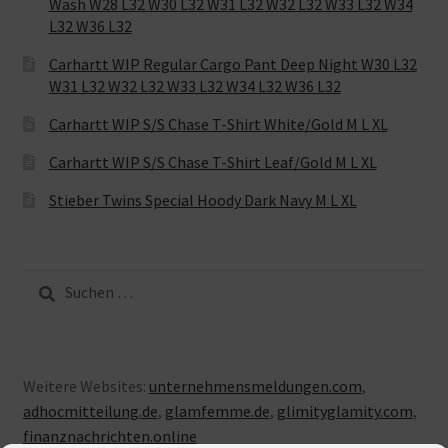
Wash W28 L32 W30 L32 W31 L32 W32 L32 W33 L32 W34
L32 W36 L32
Carhartt WIP Regular Cargo Pant Deep Night W30 L32
W31 L32 W32 L32 W33 L32 W34 L32 W36 L32
Carhartt WIP S/S Chase T-Shirt White/Gold M L XL
Carhartt WIP S/S Chase T-Shirt Leaf/Gold M L XL
Stieber Twins Special Hoody Dark Navy M L XL
Suche
nach:
Weitere Websites:
unternehmensmeldungen.com
,
adhocmitteilung.de
,
glamfemme.de
,
glimityglamity.com
,
finanznachrichten.online