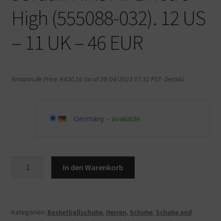
High (555088-032). 12 US
– 11 UK – 46 EUR
Amazon.de Price:
€
420,16
(as of 09/04/2023 07:31 PST-
Details
)
Germany
-
available
Jordan
In den Warenkorb
Nike
Air
1
Retro
Kategorien:
Basketballschuhe
,
Herren
,
Schuhe
,
Schuhe and