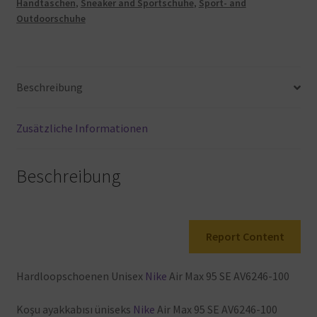
Handtaschen
,
Sneaker and Sportschuhe
,
Sport- and
High
Outdoorschuhe
(555088-
032).
12
US
Beschreibung
-
11
UK
Zusätzliche Informationen
-
46
Beschreibung
EUR
Menge
Report Content
Hardloopschoenen
Unisex
Nike
Air
Max
95
SE
AV6246-100
Koşu
ayakkabısı üniseks
Nike
Air
Max
95
SE
AV6246-100