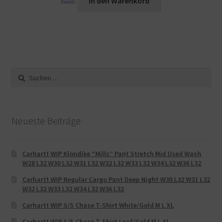
In den Warenkorb
Details
)
Suche
nach:
Neueste Beiträge
Carhartt WIP Klondike “Mills“ Pant Stretch Mid Used Wash
W28 L32 W30 L32 W31 L32 W32 L32 W33 L32 W34 L32 W36 L32
Carhartt WIP Regular Cargo Pant Deep Night W30 L32 W31 L32
W32 L32 W33 L32 W34 L32 W36 L32
Carhartt WIP S/S Chase T-Shirt White/Gold M L XL
Carhartt WIP S/S Chase T-Shirt Leaf/Gold M L XL