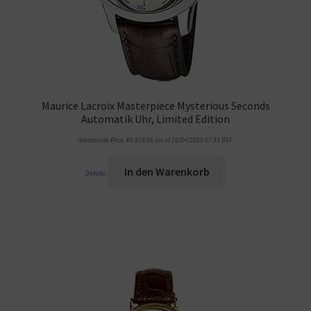
Maurice Lacroix Masterpiece Mysterious Seconds
Automatik Uhr, Limited Edition
Amazon.de Price:
€
5.819,66
(as of 10/04/2023 07:33 PST-
In den Warenkorb
Details
)