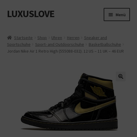
LUXUSLOVE
Zur
Zum
Menü
Navigation
Inhalt
springen
springen
Start
Startseite
Shop
Uhren
Herren
Sneaker and
Sportschuhe
Sport- and Outdoorschuhe
Basketballschuhe
Cookie-Richtlinie (EU)
Jordan Nike Air 1 Retro High (555088-032). 12 US – 11 UK – 46 EUR
Datenschutz
Impressum
Kasse
Mein Konto
Shop