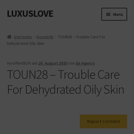
LUXUSLOVE
Zur
Zum
Menü
Navigation
Inhalt
springen
springen
Start
Startseite
Kosmetik
TOUN28 – Trouble Care For
Dehydrated Oily Skin
Cookie-Richtlinie (EU)
Datenschutz
Veröffentlicht am
26. August 2020
von
da Agency
TOUN28 – Trouble Care
Impressum
For Dehydrated Oily Skin
Kasse
Mein Konto
Report Content
Shop