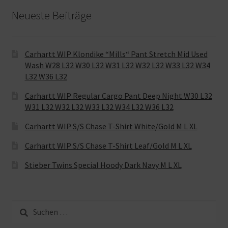
Neueste Beiträge
Carhartt WIP Klondike “Mills“ Pant Stretch Mid Used
Wash W28 L32 W30 L32 W31 L32 W32 L32 W33 L32 W34
L32 W36 L32
Carhartt WIP Regular Cargo Pant Deep Night W30 L32
W31 L32 W32 L32 W33 L32 W34 L32 W36 L32
Carhartt WIP S/S Chase T-Shirt White/Gold M L XL
Carhartt WIP S/S Chase T-Shirt Leaf/Gold M L XL
Stieber Twins Special Hoody Dark Navy M L XL
Suche
nach: