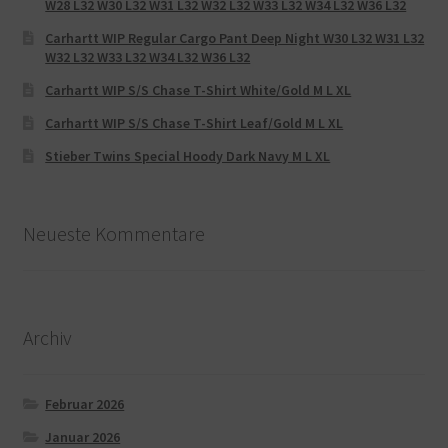
W28 L32 W30 L32 W31 L32 W32 L32 W33 L32 W34 L32 W36 L32
Carhartt WIP Regular Cargo Pant Deep Night W30 L32 W31 L32
W32 L32 W33 L32 W34 L32 W36 L32
Carhartt WIP S/S Chase T-Shirt White/Gold M L XL
Carhartt WIP S/S Chase T-Shirt Leaf/Gold M L XL
Stieber Twins Special Hoody Dark Navy M L XL
Neueste Kommentare
Archiv
Februar 2026
Januar 2026