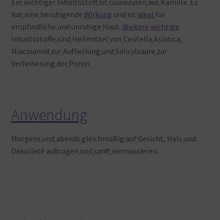
Ein
wichtiger
Inhaltsstoff
ist
Guaiazulen
aus
Kamille. Es
hat
eine
beruhigende
Wirkung
und
ist
ideal
für
empfindliche
und
unruhige
Haut.
Weitere
wichtige
Inhaltsstoffe
sind
Heilmittel
von
Centella
Asiatica,
Niacinamid
zur
Aufhellung
und
Salicylsäure
zur
Verfeinerung
der
Poren.
Anwendung
Morgens
und
abends
gleichmäßig
auf
Gesicht, Hals
und
Dekolleté auftragen
und
sanft
einmassieren.