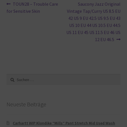
Beitragsnavigation
Vorheriger
Nächster
TOUN28 – Trouble Care
Saucony Jazz Original
Beitrag:
Beitrag:
for Sensitive Skin
Vintage Tap/Curry US 8.5 EU
42 US 9 EU 42.5 US 9.5 EU 43
US 10 EU 44 US 10.5 EU 44.5
US 11 EU 45 US 11.5 EU 46 US
12 EU 46.5
Suche
nach:
Neueste Beiträge
Carhartt WIP Klondike “Mills“ Pant Stretch Mid Used Wash