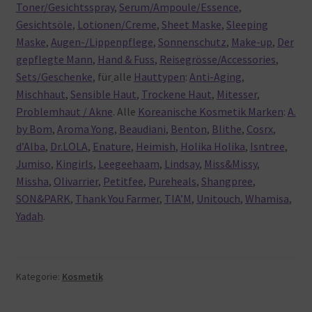
Toner/Gesichtsspray
,
Serum/Ampoule/Essence
,
Gesichtsöle
,
Lotionen/Creme
,
Sheet Maske
,
Sleeping
Maske
,
Augen-/Lippenpflege
,
Sonnenschutz
,
Make-up
,
Der
gepflegte Mann
,
Hand & Fuss
,
Reisegrösse/Accessories
,
Sets/Geschenke
, für
alle
Hauttypen
:
Anti-Aging
,
Mischhaut
,
Sensible Haut
,
Trockene Haut
,
Mitesser
,
Problemhaut / Akne
. Alle
Koreanische Kosmetik Marken
:
A.
by Bom
,
Aroma Yong
,
Beaudiani
,
Benton
,
Blithe
,
Cosrx
,
d’Alba
,
Dr.LOLA
,
Enature
,
Heimish
,
Holika Holika
,
Isntree
,
Jumiso
,
Kingirls
,
Leegeehaam
,
Lindsay
,
Miss&Missy
,
Missha
,
Olivarrier
,
Petitfee
,
Pureheals
,
Shangpree
,
SON&PARK
,
Thank You Farmer
,
TIA’M
,
Unitouch
,
Whamisa
,
Yadah
.
Kategorie:
Kosmetik