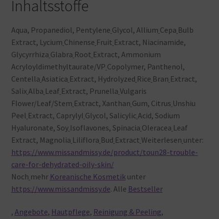
Inhaltsstoffe
Aqua, Propanediol, Pentylene
Glycol, Allium
Cepa
Bulb
Extract, Lycium
Chinense
Fruit
Extract, Niacinamide,
Glycyrrhiza
Glabra
Root
Extract, Ammonium
Acryloyldimethyltaurate/VP
Copolymer, Panthenol,
Centella
Asiatica
Extract, Hydrolyzed
Rice
Bran
Extract,
Salix
Alba
Leaf
Extract, Prunella
Vulgaris
Flower/Leaf/Stem
Extract, Xanthan
Gum, Citrus
Unshiu
Peel
Extract, Caprylyl
Glycol, Salicylic
Acid, Sodium
Hyaluronate, Soy
Isoflavones, Spinacia
Oleracea
Leaf
Extract, Magnolia
Liliflora
Bud
Extract
Weiterlesen
unter:
https://www.missandmissy.de/product/toun28-trouble-
care-for-dehydrated-oily-skin/
Noch
mehr
Koreanische Kosmetik
unter
https://www.missandmissy.de
. Alle
Bestseller
,
Angebote
,
Hautpflege
,
Reinigung & Peeling
,