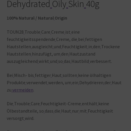
Dehydrated
Oily
Skin
40g
100% Natural / Natural
Origin
TOUN28
Trouble
Care
Creme
ist
eine
feuchtigkeitsspendende
Creme, die
bei
fettigen
Hautstellen
ausgleicht
und
Feuchtigkeit
in
den
Trockene
Hautstellen
hinzufügt, um
den
Hautzustand
auszugleichend
wirkt
und
so
das
Hautbild
verbessert.
Bei
Misch- bis
fettiger
Haut
sollten
keine ölhaltigen
Produkte
verwendet
werden, um
ein
Dehydrieren
der
Haut
zu
vermeiden
.
Die
Trouble
Care
Feuchtigkeit-Creme
enthält
keine
Ölbestandteile, so
dass
die
Haut
nur
mit
Feuchtigkeit
versorgt
wird.