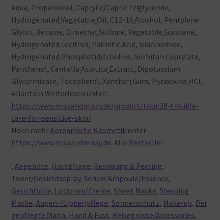
Aqua, Propanediol, Caprylic/Capric
Triglyceride,
Hydrogenated
Vegetable
Oil, C12-16
Alcohol, Pentylene
Glycol, Betaine, Dimethyl
Sulfone, Vegetable
Squalene,
Hydrogenated
Lecithin, Palmitic
Acid, Niacinamide,
Hydrogenated
Phosphatidylcholine, Sorbitan
Caprylate,
Panthenol, Centella
Asiatica
Extract, Dipotassium
Glycyrrhizate, Tocopherol, Xanthan
Gum, Pyridoxine
HCl,
Allantoin
Weiterlesen
unter:
https://www.missandmissy.de/product/toun28-trouble-
care-for-sensitive-skin/
Noch
mehr
Koreanische Kosmetik
unter
https://www.missandmissy.de
. Alle
Bestseller
,
Angebote
,
Hautpflege
,
Reinigung & Peeling
,
Toner/Gesichtsspray
,
Serum/Ampoule/Essence
,
Gesichtsöle
,
Lotionen/Creme
,
Sheet Maske
,
Sleeping
Maske
,
Augen-/Lippenpflege
,
Sonnenschutz
,
Make-up
,
Der
gepflegte Mann
,
Hand & Fuss
,
Reisegrösse/Accessories
,