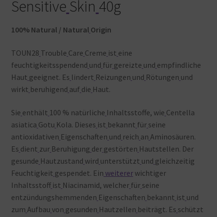
Sensitive
Skin
40g
100% Natural / Natural
Origin
TOUN28
Trouble
Care
Creme
ist
eine
feuchtigkeitsspendend
und
für
gereizte
und
empfindliche
Haut
geeignet. Es
lindert
Reizungen
und
Rötungen
und
wirkt
beruhigend
auf
die
Haut.
Sie
enthält
100 % natürliche
Inhaltsstoffe, wie
Centella
asiatica
Gotu
Kola. Dieses
ist
bekannt
für
seine
antioxidativen
Eigenschaften
und
reich
an
Aminosäuren.
Es
dient
zur
Beruhigung
der
gestörten
Hautstellen. Der
gesunde
Hautzustand
wird
unterstützt
und
gleichzeitig
Feuchtigkeit
gespendet. Ein
weiterer
wichtiger
Inhaltsstoff
ist
Niacinamid, welcher
für
seine
entzündungshemmenden
Eigenschaften
bekannt
ist
und
zum
Aufbau
von
gesunden
Hautzellen
beiträgt. Es
schützt