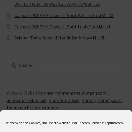
W31 L32 W32 L32 W33 L32 W34 L32 W36 L32
Carhartt WIP S/S Chase T-Shirt White/Gold M L XL
Carhartt WIP S/S Chase T-Shirt Leaf/Gold M L XL
Stieber Twins Special Hoody Dark Navy M L XL
Suche
nach:
Weitere Websites:
unternehmensmeldungen.com
,
adhocmitteilung.de
,
glamfemme.de
,
glimityglamity.com
,
finanznachrichten.online
Wir verwenden Cookies, um unsere Website und unseren Service zu optimieren.