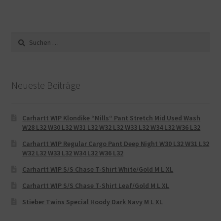
Suche
nach:
Neueste Beiträge
Carhartt WIP Klondike “Mills“ Pant Stretch Mid Used Wash
W28 L32 W30 L32 W31 L32 W32 L32 W33 L32 W34 L32 W36 L32
Carhartt WIP Regular Cargo Pant Deep Night W30 L32 W31 L32
W32 L32 W33 L32 W34 L32 W36 L32
Carhartt WIP S/S Chase T-Shirt White/Gold M L XL
Carhartt WIP S/S Chase T-Shirt Leaf/Gold M L XL
Stieber Twins Special Hoody Dark Navy M L XL