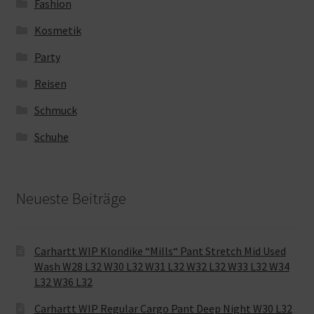
Fashion
Kosmetik
Party
Reisen
Schmuck
Schuhe
Neueste Beiträge
Carhartt WIP Klondike “Mills“ Pant Stretch Mid Used
Wash W28 L32 W30 L32 W31 L32 W32 L32 W33 L32 W34
L32 W36 L32
Carhartt WIP Regular Cargo Pant Deep Night W30 L32