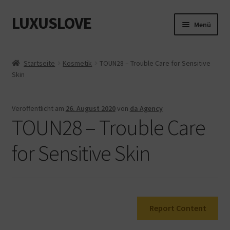
LUXUSLOVE
Zur
Zum
Menü
Navigation
Inhalt
springen
springen
Start
Startseite
Kosmetik
TOUN28 – Trouble Care for Sensitive
Skin
Cookie-Richtlinie (EU)
Datenschutz
Veröffentlicht am
26. August 2020
von
da Agency
TOUN28 – Trouble Care
Impressum
for Sensitive Skin
Kasse
Mein Konto
Report Content
Shop