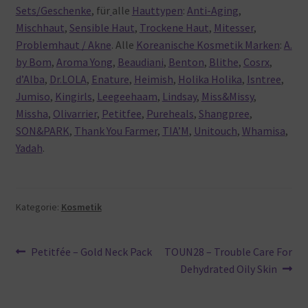
Sets/Geschenke
, für
alle
Hauttypen
:
Anti-Aging
,
Mischhaut
,
Sensible Haut
,
Trockene Haut
,
Mitesser
,
Problemhaut / Akne
. Alle
Koreanische Kosmetik Marken
:
A.
by Bom
,
Aroma Yong
,
Beaudiani
,
Benton
,
Blithe
,
Cosrx
,
d’Alba
,
Dr.LOLA
,
Enature
,
Heimish
,
Holika Holika
,
Isntree
,
Jumiso
,
Kingirls
,
Leegeehaam
,
Lindsay
,
Miss&Missy
,
Missha
,
Olivarrier
,
Petitfee
,
Pureheals
,
Shangpree
,
SON&PARK
,
Thank You Farmer
,
TIA’M
,
Unitouch
,
Whamisa
,
Yadah
.
Kategorie:
Kosmetik
Beitragsnavigation
Vorheriger
Nächster
Petitfée – Gold Neck Pack
TOUN28 – Trouble Care For
Beitrag:
Beitrag:
Dehydrated Oily Skin