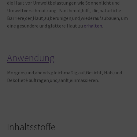
die
Haut
vor
Umweltbelastungen
wie
Sonnenlicht
und
Umweltverschmutzung. Panthenol
hilft, die
natürliche
Barriere
der
Haut
zu
beruhigen
und
wiederaufzubauen, um
eine
gesündere
und
glattere
Haut
zu
erhalten
.
Anwendung
Morgens
und
abends
gleichmäßig
auf
Gesicht, Hals
und
Dekolleté auftragen
und
sanft
einmassieren.
Inhaltsstoffe