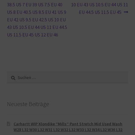
38.5 US 7 EU 39 US 7.5 EU 40
10 EU 43 US 10.5 EU 44 US 11
US 8 EU 40.5 US 8.5 EU 41 US 9
EU 44.5 US 11.5 EU 45
EU 42 US 9.5 EU 42.5 US 10 EU
43 US 10.5 EU 44 US 11 EU 44.5
US 11.5 EU 45 US 12 EU 46
Suche
nach:
Neueste Beiträge
Carhartt WIP Klondike “Mills“ Pant Stretch Mid Used Wash
W28 L32 W30 L32 W31 L32 W32 L32 W33 L32 W34 L32 W36 L32