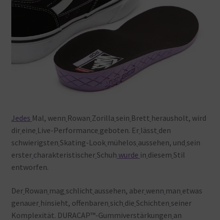
Jedes
Mal, wenn
Rowan
Zorilla
sein
Brett
herausholt, wird
dir
eine
Live-Performance
geboten. Er
lässt
den
schwierigsten
Skating-Look
mühelos
aussehen, und
sein
erster
charakteristischer
Schuh
wurde
in
diesem
Stil
entworfen.
Der
Rowan
mag
schlicht
aussehen, aber
wenn
man
etwas
genauer
hinsieht, offenbaren
sich
die
Schichten
seiner
Komplexität. DURACAP™-Gummiverstärkungen
an