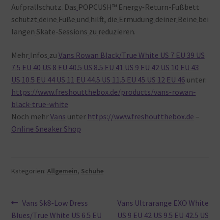
Aufprallschutz. Das
POPCUSH™ Energy-Return-Fußbett
schützt
deine
Füße
und
hilft, die
Ermüdung
deiner
Beine
bei
langen
Skate-Sessions
zu
reduzieren.
Mehr
Infos
zu
Vans Rowan Black/True White US 7 EU 39 US
7.5 EU 40 US 8 EU 40.5 US 8.5 EU 41 US 9 EU 42 US 10 EU 43
US 10.5 EU 44 US 11 EU 44.5 US 11.5 EU 45 US 12 EU 46
unter:
https://www.freshoutthebox.de/products/vans-rowan-
black-true-white
Noch
mehr
Vans
unter
https://www.freshoutthebox.de
–
Online Sneaker Shop
Kategorien:
Allgemein
,
Schuhe
Beitragsnavigation
Vorheriger
Nächster
Vans Sk8-Low Dress
Vans Ultrarange EXO White
Beitrag:
Beitrag:
Blues/True White US 6.5 EU
US 9 EU 42 US 9.5 EU 42.5 US