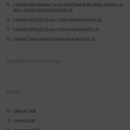
Carhartt WIP Regular Cargo Pant Deep Night W30 L32 W31 L32
W32 L32 W33 L32 W34 L32 W36 L32
Carhartt WIP S/S Chase T-Shirt White/Gold M L XL
Carhartt WIP S/S Chase T-Shirt Leaf/Gold M L XL
Stieber Twins Special Hoody Dark Navy M L XL
Neueste Kommentare
Archiv
Februar 2026
Januar 2026
Dezember 2025