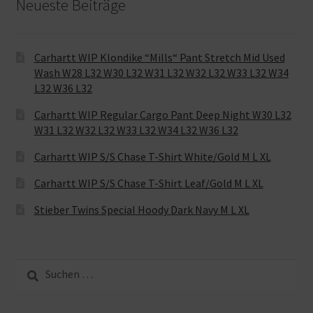
Neueste Beiträge
Carhartt WIP Klondike “Mills“ Pant Stretch Mid Used
Wash W28 L32 W30 L32 W31 L32 W32 L32 W33 L32 W34
L32 W36 L32
Carhartt WIP Regular Cargo Pant Deep Night W30 L32
W31 L32 W32 L32 W33 L32 W34 L32 W36 L32
Carhartt WIP S/S Chase T-Shirt White/Gold M L XL
Carhartt WIP S/S Chase T-Shirt Leaf/Gold M L XL
Stieber Twins Special Hoody Dark Navy M L XL
Suche
nach: