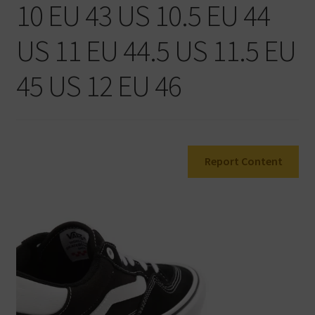
10 EU 43 US 10.5 EU 44
Warenkorb
US 11 EU 44.5 US 11.5 EU
45 US 12 EU 46
Report Content