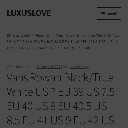
LUXUSLOVE
Zur
Zum
Menü
Navigation
Inhalt
springen
springen
Start
Startseite
Allgemein
Vans Rowan Black/True White US 7 EU
39 US 7.5 EU 40 US 8 EU 40.5 US 8.5 EU 41 US 9 EU 42 US 10 EU 43 US
Cookie-Richtlinie (EU)
10.5 EU 44 US 11 EU 44.5 US 11.5 EU 45 US 12 EU 46
Datenschutz
Veröffentlicht am
3. August 2021
von
da Agency
Vans Rowan Black/True
Impressum
White US 7 EU 39 US 7.5
Kasse
EU 40 US 8 EU 40.5 US
Mein Konto
8.5 EU 41 US 9 EU 42 US
Shop