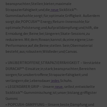
beanspruchten
Stellen
bieten
maximale
Strapazierfähigkeit
und
die
neue
SickStick™-
Gummilaufsohle
sorgt
für
optimale
Griffigkeit. Außerdem
sorgt
die
POPCUSH™ Energy
Return-Innensohle
für
optimale
Polsterung
und
Aufpralldämpfung
und
hilft, die
Ermüdung
der
Beine
bei
längeren
Skate-Sessions
zu
reduzieren. Mit
dem
Rowan
kannst
du
eine
eigene
Live-
Performance
auf
die
Beine
stellen. Sein
Obermaterial
besteht
aus
robustem
Wildleder
und
Canvas.
• UNÜBERTROFFENE
STRAPAZIERFÄHIGKEIT – Verstärkte
DURACAP™-Einsätze
in
stark
beanspruchten
Bereichen
sorgen
für
unübertroffene
Strapazierfähigkeit
und
verlängern
die
Lebensdauer
jedes
Schuhs.
• LEGENDÄRER
GRIP – Unsere
neue
, selbst
entwickelte
SickStick™-Gummimischung
ist
unser
bislang
griffigster
Gummi.
• POPCUSH-DÄMPFUNG – Unsere
beste
Dämpfung
und