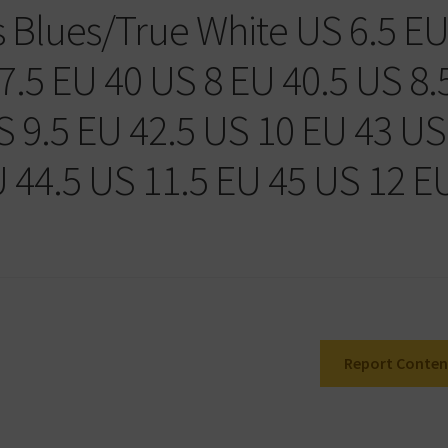
 Blues/True White US 6.5 E
7.5 EU 40 US 8 EU 40.5 US 8.
S 9.5 EU 42.5 US 10 EU 43 US
U 44.5 US 11.5 EU 45 US 12 E
Report Conten