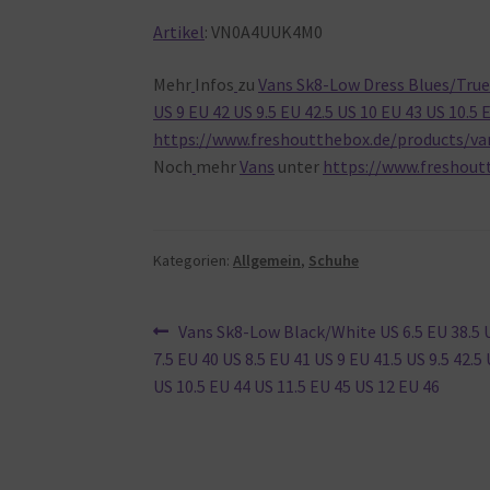
Artikel
:
VN0A4UUK4M0
Mehr
Infos
zu
Vans Sk8-Low Dress Blues/True W
US 9 EU 42 US 9.5 EU 42.5 US 10 EU 43 US 10.5 
https://www.freshoutthebox.de/products/va
Noch
mehr
Vans
unter
https://www.freshout
Kategorien:
Allgemein
,
Schuhe
Beitragsnavigation
Vorheriger
Vans Sk8-Low Black/White US 6.5 EU 38.5 
Beitrag:
7.5 EU 40 US 8.5 EU 41 US 9 EU 41.5 US 9.5 42.5
US 10.5 EU 44 US 11.5 EU 45 US 12 EU 46