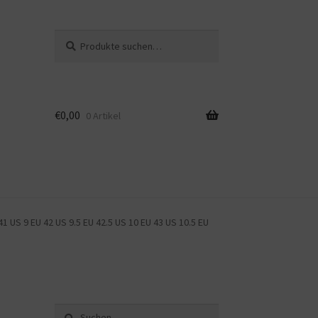
Suche
Suche
nach:
€
0,00
0 Artikel
1 US 9 EU 42 US 9.5 EU 42.5 US 10 EU 43 US 10.5 EU
Suche