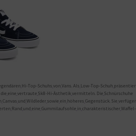
egendären
Hi-Top-Schuhs
von
Vans. Als
Low-Top-Schuh
präsentier
 die
eine
vertraute
Sk8-Hi-Ästhetik
vermitteln. Die
Schnürschuhe
m
Canvas
und
Wildleder
sowie
ein
höheres
Gegenstück. Sie
verfüge
erten
Rand
und
eine
Gummilaufsohle
in
charakteristischer
Waffel