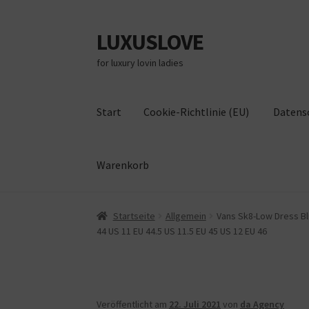
LUXUSLOVE
Zur
Zum
Navigation
Inhalt
for luxury lovin ladies
springen
springen
Start
Cookie-Richtlinie (EU)
Datens
Warenkorb
Start
Cookie-Richtlinie (EU)
Datenschutz
Im
Startseite
Allgemein
Vans Sk8-Low Dress Blu
44 US 11 EU 44.5 US 11.5 EU 45 US 12 EU 46
Veröffentlicht am
22. Juli 2021
von
da Agency