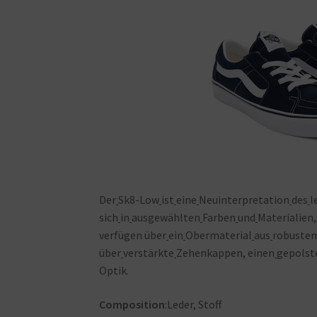
Der
Sk8-Low
ist
eine
Neuinterpretation
des
l
sich
in
ausgewählten
Farben
und
Materialien,
verfügen über
ein
Obermaterial
aus
robuste
über
verstärkte
Zehenkappen, einen
gepolst
Optik.
Composition
:Leder, Stoff