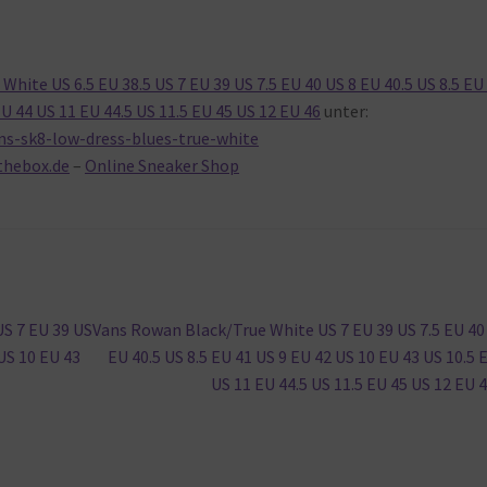
hite US 6.5 EU 38.5 US 7 EU 39 US 7.5 EU 40 US 8 EU 40.5 US 8.5 EU
EU 44 US 11 EU 44.5 US 11.5 EU 45 US 12 EU 46
unter:
ns-sk8-low-dress-blues-true-white
thebox.de
–
Online Sneaker Shop
Nächster
US 7 EU 39 US
Vans Rowan Black/True White US 7 EU 39 US 7.5 EU 40
Beitrag:
 US 10 EU 43
EU 40.5 US 8.5 EU 41 US 9 EU 42 US 10 EU 43 US 10.5 
US 11 EU 44.5 US 11.5 EU 45 US 12 EU 