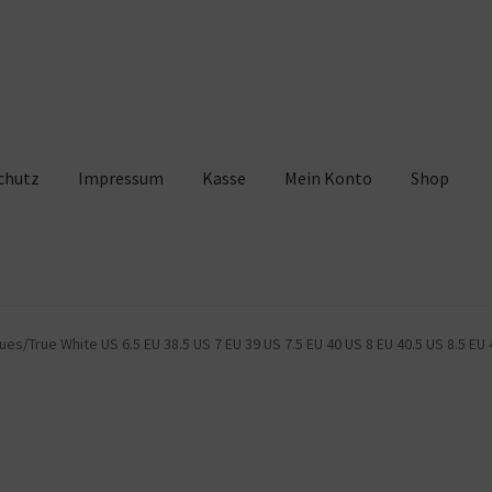
chutz
Impressum
Kasse
Mein Konto
Shop
pressum
Kasse
Mein Konto
Shop
Warenkorb
es/True White US 6.5 EU 38.5 US 7 EU 39 US 7.5 EU 40 US 8 EU 40.5 US 8.5 EU 4