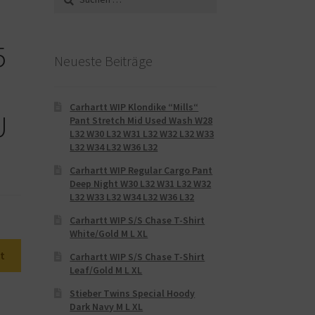
nach:
U
5
Neueste Beiträge
Carhartt WIP Klondike “Mills“
U
Pant Stretch Mid Used Wash W28
L32 W30 L32 W31 L32 W32 L32 W33
L32 W34 L32 W36 L32
Carhartt WIP Regular Cargo Pant
Deep Night W30 L32 W31 L32 W32
L32 W33 L32 W34 L32 W36 L32
Carhartt WIP S/S Chase T-Shirt
White/Gold M L XL
t
Carhartt WIP S/S Chase T-Shirt
Leaf/Gold M L XL
Stieber Twins Special Hoody
Dark Navy M L XL