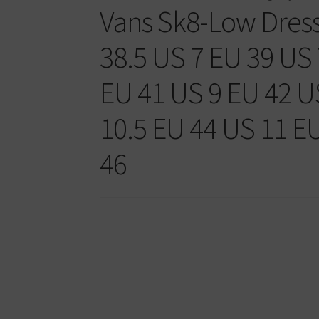
Vans Sk8-Low Dress
38.5 US 7 EU 39 US 
EU 41 US 9 EU 42 U
10.5 EU 44 US 11 E
46