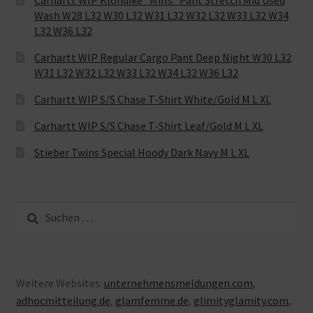
Carhartt WIP Klondike “Mills“ Pant Stretch Mid Used
Wash W28 L32 W30 L32 W31 L32 W32 L32 W33 L32 W34
L32 W36 L32
Carhartt WIP Regular Cargo Pant Deep Night W30 L32
W31 L32 W32 L32 W33 L32 W34 L32 W36 L32
Carhartt WIP S/S Chase T-Shirt White/Gold M L XL
Carhartt WIP S/S Chase T-Shirt Leaf/Gold M L XL
Stieber Twins Special Hoody Dark Navy M L XL
Suche
nach:
Weitere Websites:
unternehmensmeldungen.com
,
adhocmitteilung.de
,
glamfemme.de
,
glimityglamity.com
,