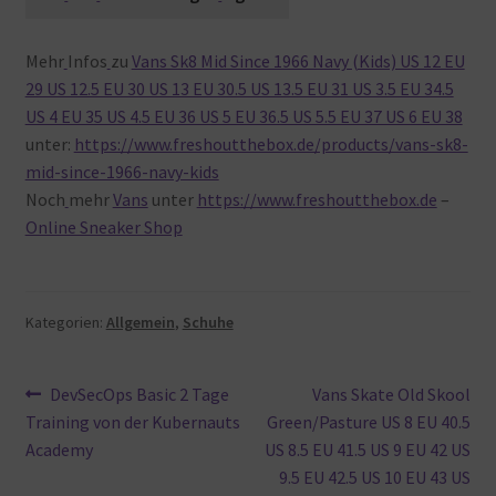
Mehr
Infos
zu
Vans Sk8 Mid Since 1966 Navy (Kids) US 12 EU
29 US 12.5 EU 30 US 13 EU 30.5 US 13.5 EU 31 US 3.5 EU 34.5
US 4 EU 35 US 4.5 EU 36 US 5 EU 36.5 US 5.5 EU 37 US 6 EU 38
unter:
https://www.freshoutthebox.de/products/vans-sk8-
mid-since-1966-navy-kids
Noch
mehr
Vans
unter
https://www.freshoutthebox.de
–
Online Sneaker Shop
Kategorien:
Allgemein
,
Schuhe
Beitragsnavigation
Vorheriger
Nächster
DevSecOps Basic 2 Tage
Vans Skate Old Skool
Beitrag:
Beitrag:
Training von der Kubernauts
Green/Pasture US 8 EU 40.5
Academy
US 8.5 EU 41.5 US 9 EU 42 US
9.5 EU 42.5 US 10 EU 43 US