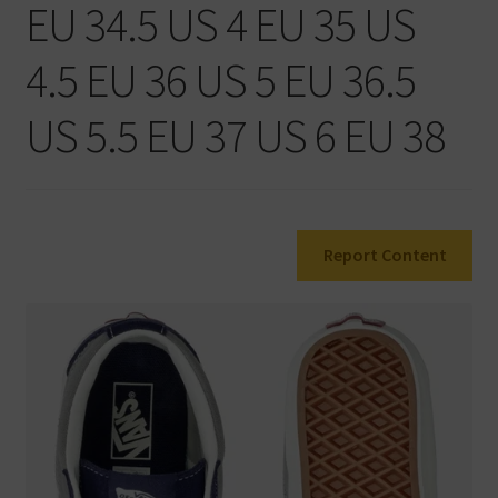
EU 34.5 US 4 EU 35 US
Warenkorb
4.5 EU 36 US 5 EU 36.5
US 5.5 EU 37 US 6 EU 38
Report Content