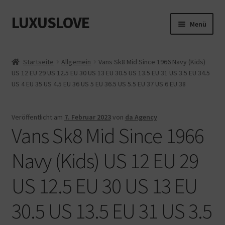
LUXUSLOVE
Zur
Zum
Menü
Navigation
Inhalt
springen
springen
Start
Startseite
Allgemein
Vans Sk8 Mid Since 1966 Navy (Kids)
US 12 EU 29 US 12.5 EU 30 US 13 EU 30.5 US 13.5 EU 31 US 3.5 EU 34.5
Cookie-Richtlinie (EU)
US 4 EU 35 US 4.5 EU 36 US 5 EU 36.5 US 5.5 EU 37 US 6 EU 38
Datenschutz
Veröffentlicht am
7. Februar 2023
von
da Agency
Vans Sk8 Mid Since 1966
Impressum
Navy (Kids) US 12 EU 29
Kasse
US 12.5 EU 30 US 13 EU
Mein Konto
30.5 US 13.5 EU 31 US 3.5
Shop