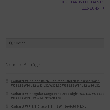
10.5 EU 44 US 11 EU 44.5 US
11.5 EU 45
Suche
nach:
Neueste Beiträge
Carhartt WIP Klondike “Mills“ Pant Stretch Mid Used Wash
W28 L32 W30 L32 W31 L32 W32 L32 W33 L32 W34 L32 W36 L32
Carhartt WIP Regular Cargo Pant Deep Night W30 L32 W31 L32
W32 L32 W33 L32 W34 L32 W36 L32
Carhartt WIP S/S Chase T-Shirt White/Gold M L XL