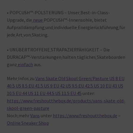
• POPCUSH™-POLSTERUNG – Unser
Best-in-Class-
Upgrade, die
neue
POPCUSH™-Innensohle, bietet
Aufpralldämpfung
und
individuelle
Energierückführung
für
jede
Art
von
Skating.
• UNÜBERTROFFENE
STRAPAZIERFÄHIGKEIT – Die
DURACAP™-Verstärkungen
halten
tägliches
Skateboarden
ganz
einfach
aus.
Mehr
Infos
zu
Vans Skate Old Skool Green/Pasture US 8 EU
40.5 US 8.5 EU 41.5 US 9 EU 42 US 9.5 EU 42.5 US 10 EU 43 US
10.5 EU 44 US 11 EU 44.5 US 11.5 EU 45
unter:
https://www.freshoutthebox.de/products/vans-skate-old-
skool-green-pasture
Noch
mehr
Vans
unter
https://www.freshoutthebox.de
–
Online Sneaker Shop