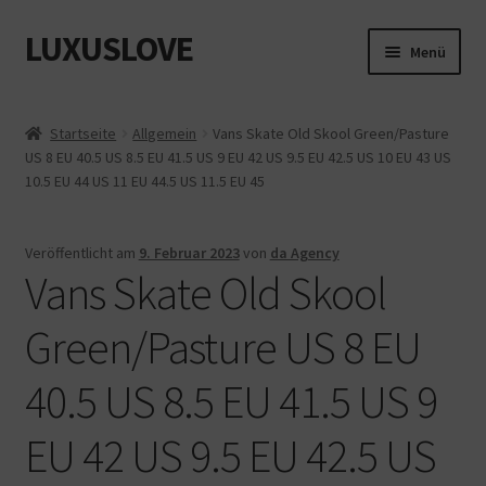
LUXUSLOVE
Zur
Zum
Menü
Navigation
Inhalt
springen
springen
Start
Startseite
Allgemein
Vans Skate Old Skool Green/Pasture
US 8 EU 40.5 US 8.5 EU 41.5 US 9 EU 42 US 9.5 EU 42.5 US 10 EU 43 US
Cookie-Richtlinie (EU)
10.5 EU 44 US 11 EU 44.5 US 11.5 EU 45
Datenschutz
Veröffentlicht am
9. Februar 2023
von
da Agency
Vans Skate Old Skool
Impressum
Green/Pasture US 8 EU
Kasse
40.5 US 8.5 EU 41.5 US 9
Mein Konto
EU 42 US 9.5 EU 42.5 US
Shop