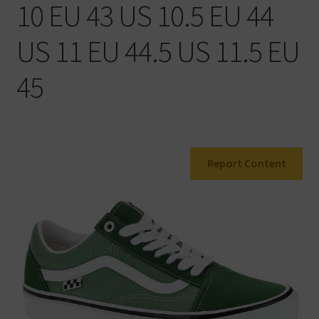
10 EU 43 US 10.5 EU 44
Warenkorb
US 11 EU 44.5 US 11.5 EU
45
Report Content