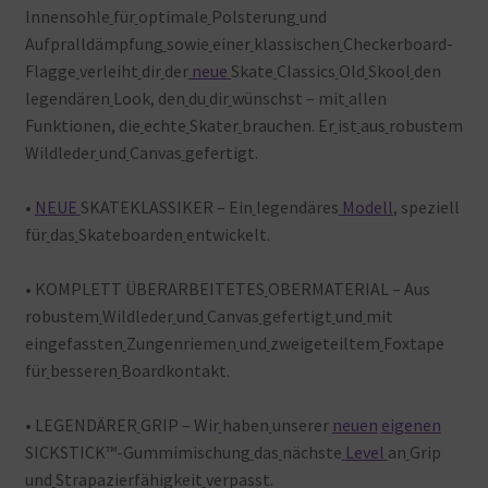
Innensohle
für
optimale
Polsterung
und
Aufpralldämpfung
sowie
einer
klassischen
Checkerboard-
Flagge
verleiht
dir
der
neue
Skate
Classics
Old
Skool
den
legendären
Look, den
du
dir
wünschst – mit
allen
Funktionen, die
echte
Skater
brauchen. Er
ist
aus
robustem
Wildleder
und
Canvas
gefertigt.
•
NEUE
SKATEKLASSIKER – Ein
legendäres
Modell
, speziell
für
das
Skateboarden
entwickelt.
• KOMPLETT ÜBERARBEITETES
OBERMATERIAL – Aus
robustem
Wildleder
und
Canvas
gefertigt
und
mit
eingefassten
Zungenriemen
und
zweigeteiltem
Foxtape
für
besseren
Boardkontakt.
• LEGENDÄRER
GRIP – Wir
haben
unserer
neuen
eigenen
SICKSTICK™-Gummimischung
das
nächste
Level
an
Grip
und
Strapazierfähigkeit
verpasst.