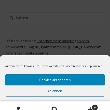
Suche
nach:
Weitere Websites:
unternehmensmeldungen.com
,
adhocmitteilung.de
,
glamfemme.de
,
glimityglamity.com
,
finanznachrichten.online
Wir verwenden Cookies, um unsere Website und unseren Service zu optimieren.
Cookies akzeptieren
© LUXUSLOVE 2026
Erstellt mit Storefront & WooCommerce
.
Ablehnen
Einstellungen anzeigen
0