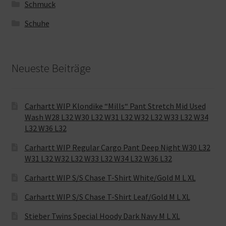
Schmuck
Schuhe
Neueste Beiträge
Carhartt WIP Klondike “Mills“ Pant Stretch Mid Used
Wash W28 L32 W30 L32 W31 L32 W32 L32 W33 L32 W34
L32 W36 L32
Carhartt WIP Regular Cargo Pant Deep Night W30 L32
W31 L32 W32 L32 W33 L32 W34 L32 W36 L32
Carhartt WIP S/S Chase T-Shirt White/Gold M L XL
Carhartt WIP S/S Chase T-Shirt Leaf/Gold M L XL
Stieber Twins Special Hoody Dark Navy M L XL