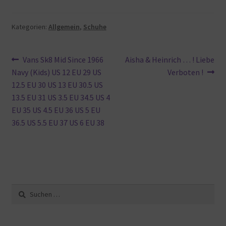
Kategorien:
Allgemein
,
Schuhe
Beitragsnavigation
Vorheriger
Nächster
Vans Sk8 Mid Since 1966
Aisha & Heinrich … ! Liebe
Beitrag:
Beitrag:
Navy (Kids) US 12 EU 29 US
Verboten !
12.5 EU 30 US 13 EU 30.5 US
13.5 EU 31 US 3.5 EU 34.5 US 4
EU 35 US 4.5 EU 36 US 5 EU
36.5 US 5.5 EU 37 US 6 EU 38
Suche
nach: