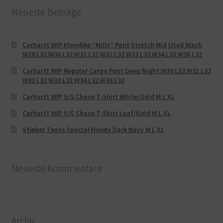
Neueste Beiträge
Carhartt WIP Klondike “Mills“ Pant Stretch Mid Used Wash
W28 L32 W30 L32 W31 L32 W32 L32 W33 L32 W34 L32 W36 L32
Carhartt WIP Regular Cargo Pant Deep Night W30 L32 W31 L32
W32 L32 W33 L32 W34 L32 W36 L32
Carhartt WIP S/S Chase T-Shirt White/Gold M L XL
Carhartt WIP S/S Chase T-Shirt Leaf/Gold M L XL
Stieber Twins Special Hoody Dark Navy M L XL
Neueste Kommentare
Archiv