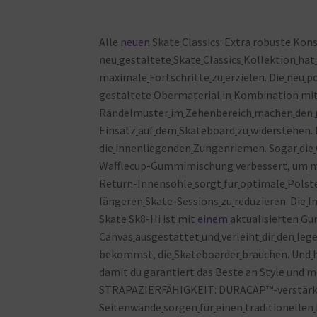
Alle
neuen
Skate
Classics: Extra
robuste
Kons
neu
gestaltete
Skate
Classics
Kollektion
hat
maximale
Fortschritte
zu
erzielen. Die
neu
po
gestaltete
Obermaterial
in
Kombination
mi
Rändelmuster
im
Zehenbereich
machen
den
Einsatz
auf
dem
Skateboard
zu
widerstehen. 
die
innenliegenden
Zungenriemen. Sogar
die
Wafflecup-Gummimischung
verbessert, um
Return-Innensohle
sorgt
für
optimale
Polst
längeren
Skate-Sessions
zu
reduzieren. Die
I
Skate
Sk8-Hi
ist
mit
einem
aktualisierten
Gu
Canvas
ausgestattet
und
verleiht
dir
den
leg
bekommst, die
Skateboarder
brauchen. Und
damit
du
garantiert
das
Beste
an
Style
und
m
STRAPAZIERFÄHIGKEIT: DURACAP™-verstärk
Seitenwände
sorgen
für
einen
traditionellen