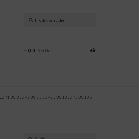
Suche
Suche
nach:
€
0,00
0 Artikel
EU 41 US 9 EU 42 US 9.5 EU 42.5 US 10 EU 43 US 10.5
Suche