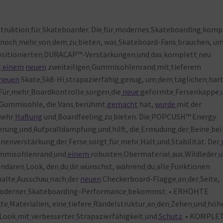
truktion
für
Skateboarder. Die
für
modernes
Skateboarding
komp
noch
mehr
von
dem
zu
bieten, was
Skateboard-Fans
brauchen, u
sitionierten
DURACAP™-Verstärkungen
und
das
komplett
neu
t
einem
neuen
zweiteiligen
Gummisohlenrand
mit
tieferem
neuen
Skate
Sk8-Hi
strapazierfähig
genug, um
dem
täglichen
har
Für
mehr
Boardkontrolle
sorgen
die
neue
geformte
Fersenkappe
Gummisohle, die
Vans
berühmt
gemacht
hat,
wurde
mit
der
mehr
Haftung
und
Boardfeeling
zu
bieten. Die
POPCUSH™ Energy
erung
und
Aufpralldämpfung
und
hilft, die
Ermüdung
der
Beine
bei
nnenverstärkung
der
Ferse
sorgt
für
mehr
Halt
und
Stabilität. Der
mmisohlenrand
und
einem
robusten
Obermaterial
aus
Wildleder
u
endären
Look, den
du
dir
wünschst, während
du
alle
Funktionen
halte
Ausschau
nach
der
neuen
Checkerboard-Flagge
an
der
Seite,
oderner
Skateboarding-Performance
bekommst. • ERHÖHTE
te
Materialien, eine
tiefere
Rändelstruktur
an
den
Zehen
und
höh
Look
mit
verbesserter
Strapazierfähigkeit
und
Schutz
. • KOMPLE