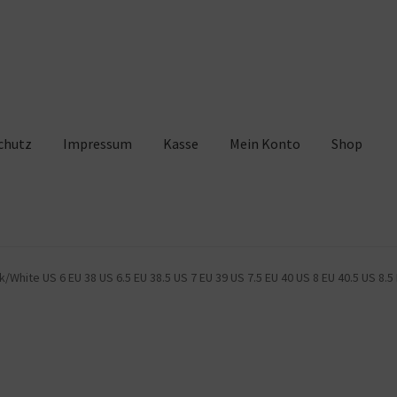
chutz
Impressum
Kasse
Mein Konto
Shop
pressum
Kasse
Mein Konto
Shop
Warenkorb
/White US 6 EU 38 US 6.5 EU 38.5 US 7 EU 39 US 7.5 EU 40 US 8 EU 40.5 US 8.5 