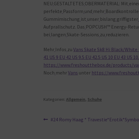
NEU
GESTALTETES
OBERMATERIAL: Mit
eine
perfekte
Passform
und
mehr
Boardkontroll
Gummimischung
ist
unser
bislang
griffigster
Aufprallschutz. Das
POPCUSH™ Energy-Retu
bei
langen
Skate-Sessions
zu
reduzieren.
Mehr
Infos
zu
Vans Skate Sk8 Hi Black/White U
41 US 9 EU 42 US 9.5 EU 42.5 US 10 EU 43 US 10
https://www.freshoutthebox.de/products/va
Noch
mehr
Vans
unter
https://www.freshout
Kategorien:
Allgemein
,
Schuhe
Beitragsnavigation
Vorheriger
#24 Romy Haag * Travestie*Erotik*Symbo
Beitrag: