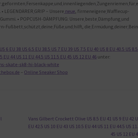
r
geformten
Fersenkappe
und
innenliegenden
Zungenriemen
für
e. • LEGENDÄRER
GRIP – Unsere
neue
, firmeneigene
Wafflecup-
Gummi. • POPCUSH-DÄMPFUNG: Unsere
beste
Dämpfung
und
rn-Fußbett
schützt
deine
Füße
und
hilft, die
Ermüdung
deiner
Bei
S 6 EU 38 US 6.5 EU 38.5 US 7 EU 39 US 7.5 EU 40 US 8 EU 40.5 US 8.
.5 EU 44 US 11 EU 44.5 US 11.5 EU 45 US 12 EU 46
unter:
ns-skate-sk8-hi-black-white
thebox.de
–
Online Sneaker Shop
Nächster
l
Vans Gilbert Crockett Olive US 8.5 EU 41 US 9 EU 42 U
Beitrag:
EU 42.5 US 10 EU 43 US 10.5 EU 44 US 11 EU 44.5 US 11
45 US 12 EU 