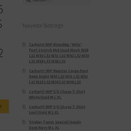
nach:
5
S
Neueste Beiträge
Carhartt WIP Klondike “Mills“
2
Pant Stretch Mid Used Wash W28
L32 W30 L32 W31 L32 W32 L32 W33
L32 W34 L32 W36 L32
Carhartt WIP Regular Cargo Pant
Deep Night W30 L32 W31 L32 W32
L32 W33 L32 W34 L32 W36 L32
Carhartt WIP S/S Chase T-Shirt
White/Gold M L XL
t
Carhartt WIP S/S Chase T-Shirt
Leaf/Gold M L XL
Stieber Twins Special Hoody
Dark Navy M L XL