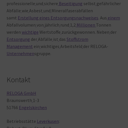
professionelle
und
sichere
Beseitigung
selbst
gefährlicher
Abfälle
wie
Asbest
und
Mineralfaserabfällen
samt
Erstellung eines Entsorgungsnachweises
. Aus
einem
Abfallvolumen
von
jährlich
rund
1,2
Millionen
Tonnen
werden
wichtige
Wertstoffe
zurückgewonnen. Neben
der
Entsorgung
der
Abfälle
ist
das
Stoffstrom
Management
ein
wichtiges
Arbeitsfeld
der RELOGA-
Unternehmen
sgruppe.
Kontakt
RELOGA GmbH
Braunswerth
1-3
51766
Engelskirchen
Betriebsstätte
Leverkusen
: