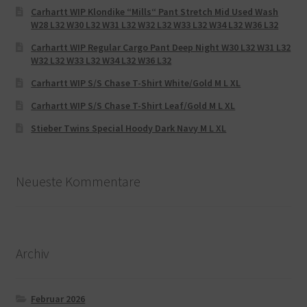
Carhartt WIP Klondike “Mills“ Pant Stretch Mid Used Wash
W28 L32 W30 L32 W31 L32 W32 L32 W33 L32 W34 L32 W36 L32
Carhartt WIP Regular Cargo Pant Deep Night W30 L32 W31 L32
W32 L32 W33 L32 W34 L32 W36 L32
Carhartt WIP S/S Chase T-Shirt White/Gold M L XL
Carhartt WIP S/S Chase T-Shirt Leaf/Gold M L XL
Stieber Twins Special Hoody Dark Navy M L XL
Neueste Kommentare
Archiv
Februar 2026