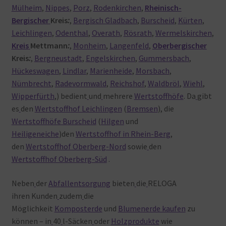
Mülheim
,
Nippes
,
Porz
,
Rodenkirchen
,
Rheinisch-
Bergischer
Kreis
:
,
Bergisch Gladbach
,
Burscheid
,
Kürten
,
Leichlingen
,
Odenthal
,
Overath
,
Rösrath
,
Wermelskirchen
,
Kreis
Mettmann
:
,
Monheim
,
Langenfeld
,
Oberbergischer
Kreis
:
,
Bergneustadt
,
Engelskirchen
,
Gummersbach
,
Hückeswagen
,
Lindlar
,
Marienheide
,
Morsbach
,
Nümbrecht
,
Radevormwald
,
Reichshof
,
Waldbröl
,
Wiehl
,
Wipperfürth
,) bedient
und
mehrere
Wertstoffhöfe
. Da
gibt
es
den
Wertstoffhof Leichlingen
(
Bremsen
), die
Wertstoffhöfe Burscheid
(
Hilgen
und
Heiligeneiche
)den
Wertstoffhof in Rhein-Berg
,
den
Wertstoffhof Oberberg-Nord
sowie
den
Wertstoffhof Oberberg-Süd
.
Neben
der
Abfallentsorgung
bieten
die
RELOGA
ihren Kunden
zudem
die
Möglichkeit
Komposterde
und
Blumenerde kaufen
zu
können – in
40
l-Säcken
oder
Holzprodukte
wie