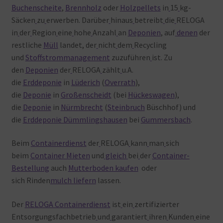
Buchenscheite
,
Brennholz
oder
Holzpellets
in
15
kg-
Säcken
zu
erwerben. Darüber
hinaus
betreibt
die
RELOGA
in
der
Region
eine
hohe
Anzahl
an
Deponien
, auf
denen
der
restliche
Müll
landet, der
nicht
dem
Recycling
und
Stoffstrommanagement
zuzuführen
ist. Zu
den
Deponien
der
RELOGA
zählt
u.A.
die
Erddeponie
in
Lüderich
(
Overrath
),
die
Deponie
in
Großenscheidt
(bei
Hückeswagen
),
die
Deponie
in
Nürmbrecht
(
Steinbruch
Büschhof) und
die
Erddeponie Dümmlingshausen
bei
Gummersbach
.
Beim
Containerdienst
der
RELOGA
kann
man
sich
beim
Container Mieten
und
gleich
bei
der
Container-
Bestellung
auch
Mutterboden kaufen
oder
sich Rinden
mulch liefern
lassen.
Der
RELOGA Containerdienst
ist
ein
zertifizierter
Entsorgungsfachbetrieb
und
garantiert
ihren
Kunden
eine