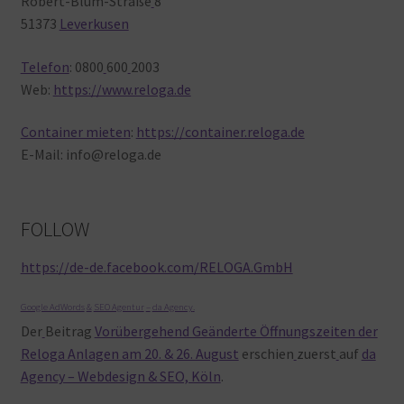
Robert-Blum-Straße
8
51373
Leverkusen
Telefon
: 0800
600
2003
Web:
https://www.reloga.de
Container mieten
:
https://container.reloga.de
E-Mail: info@reloga.de
FOLLOW
https://de-de.facebook.com/RELOGA.GmbH
Google AdWords
&
SEO Agentur
–
da Agency
.
Der
Beitrag
Vorübergehend Geänderte Öffnungszeiten der
Reloga Anlagen am 20. & 26. August
erschien
zuerst
auf
da
Agency – Webdesign & SEO, Köln
.