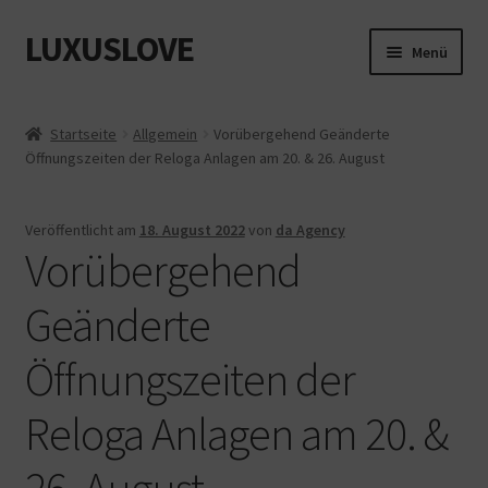
LUXUSLOVE
Zur
Zum
Menü
Navigation
Inhalt
springen
springen
Start
Startseite
Allgemein
Vorübergehend Geänderte
Öffnungszeiten der Reloga Anlagen am 20. & 26. August
Cookie-Richtlinie (EU)
Datenschutz
Veröffentlicht am
18. August 2022
von
da Agency
Vorübergehend
Impressum
Geänderte
Kasse
Öffnungszeiten der
Mein Konto
Reloga Anlagen am 20. &
Shop
26. August