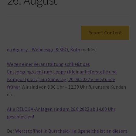
Warenkorb
Report Content
da Agency – Webdesign & SEO, Köln
meldet:
Wegen einer Veranstaltung schließt das
Entsorgungszentrum Leppe (Kleinanlieferstelle und
Kompostplatz) am Samstag, 20.08.2022 eine Stunde
früher
. Wir
sind
von
8.00
Uhr – 12.30
Uhr
für
unsere
Kunden
da.
Alle RELOGA-Anlagen sind am 26.8.2022 ab 14.00 Uhr
geschlossen!
Der
Wertstoffhof in Burscheid-Heiligeneiche ist an diesem