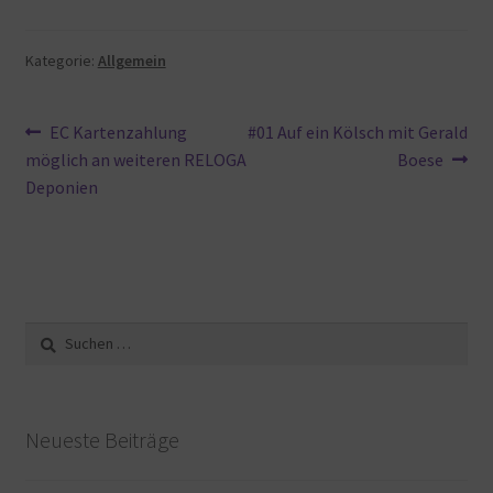
Kategorie:
Allgemein
Beitragsnavigation
Vorheriger
Nächster
EC Kartenzahlung
#01 Auf ein Kölsch mit Gerald
Beitrag:
Beitrag:
möglich an weiteren RELOGA
Boese
Deponien
Suche
nach:
Neueste Beiträge