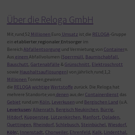
Über die Reloga GmbH
Mit
rund
52
Millionen
Euro
Umsatz
ist
die
RELOGA
-Gruppe
ein
etablierter
regionaler
Entsorger
im
Bereich
Abfallentsorgung
und Vermietung
von
Container
n.
Aus
einem
Abfallvolumen (
Sperrmüll
,
Baumischabfall
,
Bauschutt
,
Gartenabfälle
&
Grünschnitt
,
Elektroschrott
sowie
Haushaltsauflösungen
) von
jährlich
rund
1,2
Millionen
Tonnen
gewinnt
die
RELOGA
wichtige
Wertstoffe
zurück. Die
Reloga
hat
mehrere Standorte
von
denen
aus
der
Containerdienst
das
Gebiet
rund
um
Köln
,
Leverkusen
und
Bergischen Land
(u.A.
Leverkusen
:
Alkenrath
,
Bergisch Neukirchen
,
Bürrig
,
Hitdorf
,
Küppersteg
,
Lützenkirchen
,
Manfort
,
Opladen
,
Quettingen
,
Rheindorf
,
Schlebusch
,
Steinbüchel
,
Wiesdorf
,
Köln
:
,
Innenstadt
,
Chorweiler
,
Ehrenfeld
,
Kalk
,
Lindenthal
,