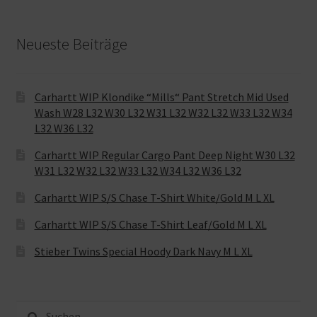
Neueste Beiträge
Carhartt WIP Klondike “Mills“ Pant Stretch Mid Used
Wash W28 L32 W30 L32 W31 L32 W32 L32 W33 L32 W34
L32 W36 L32
Carhartt WIP Regular Cargo Pant Deep Night W30 L32
W31 L32 W32 L32 W33 L32 W34 L32 W36 L32
Carhartt WIP S/S Chase T-Shirt White/Gold M L XL
Carhartt WIP S/S Chase T-Shirt Leaf/Gold M L XL
Stieber Twins Special Hoody Dark Navy M L XL
Suche